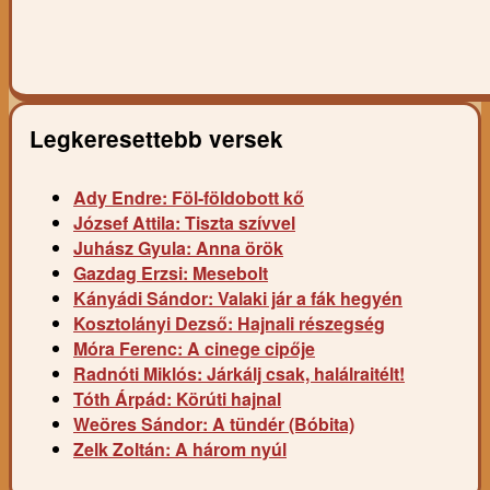
Legkeresettebb versek
Ady Endre: Föl-földobott kő
József Attila: Tiszta szívvel
Juhász Gyula: Anna örök
Gazdag Erzsi: Mesebolt
Kányádi Sándor: Valaki jár a fák hegyén
Kosztolányi Dezső: Hajnali részegség
Móra Ferenc: A cinege cipője
Radnóti Miklós: Járkálj csak, halálraitélt!
Tóth Árpád: Körúti hajnal
Weöres Sándor: A tündér (Bóbita)
Zelk Zoltán: A három nyúl