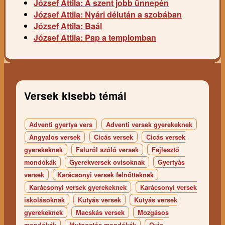
József Attila: A szent jobb ünnepén
József Attila: Nyári délután a szobában
József Attila: Baál
József Attila: Pap a templomban
Versek kisebb témái
Adventi gyertya vers
Adventi versek gyerekeknek
Angyalos versek
Cicás versek
Cicás versek
gyerekeknek
Faluról szóló versek
Fejlesztő
mondókák
Gyerekversek ovisoknak
Gyertyás
versek
Karácsonyi versek felnőtteknek
Karácsonyi versek gyerekeknek
Karácsonyi versek
iskolásoknak
Kutyás versek
Kutyás versek
gyerekeknek
Macskás versek
Mozgásos
mondókák
Mutogatós mondókák
Ovis