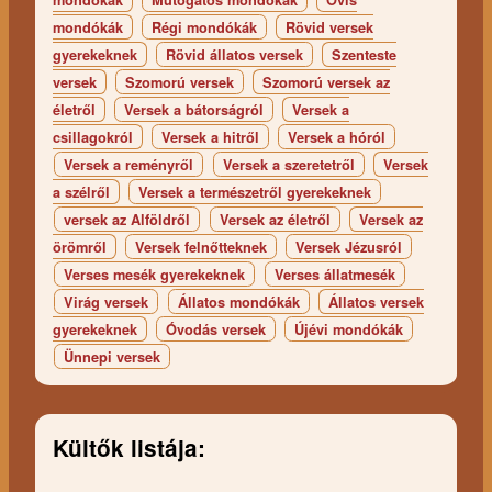
mondókák
Régi mondókák
Rövid versek
gyerekeknek
Rövid állatos versek
Szenteste
versek
Szomorú versek
Szomorú versek az
életről
Versek a bátorságról
Versek a
csillagokról
Versek a hitről
Versek a hóról
Versek a reményről
Versek a szeretetről
Versek
a szélről
Versek a természetről gyerekeknek
versek az Alföldről
Versek az életről
Versek az
örömről
Versek felnőtteknek
Versek Jézusról
Verses mesék gyerekeknek
Verses állatmesék
Virág versek
Állatos mondókák
Állatos versek
gyerekeknek
Óvodás versek
Újévi mondókák
Ünnepi versek
Kültők listája: