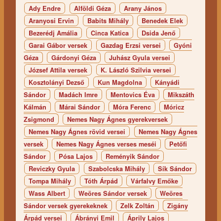
Ady Endre
Alföldi Géza
Arany János
Aranyosi Ervin
Babits Mihály
Benedek Elek
Bezerédj Amália
Cinca Katica
Dsida Jenő
Garai Gábor versek
Gazdag Erzsi versei
Gyóni
Géza
Gárdonyi Géza
Juhász Gyula versei
József Attila versek
K. László Szilvia versei
Kosztolányi Dezső
Kun Magdolna
Kányádi
Sándor
Madách Imre
Mentovics Éva
Mikszáth
Kálmán
Márai Sándor
Móra Ferenc
Móricz
Zsigmond
Nemes Nagy Ágnes gyerekversek
Nemes Nagy Ágnes rövid versei
Nemes Nagy Ágnes
versek
Nemes Nagy Ágnes verses meséi
Petőfi
Sándor
Pósa Lajos
Reményik Sándor
Reviczky Gyula
Szabolcska Mihály
Sík Sándor
Tompa Mihály
Tóth Árpád
Várfalvy Emőke
Wass Albert
Weöres Sándor versek
Weöres
Sándor versek gyerekeknek
Zelk Zoltán
Zigány
Árpád versei
Ábrányi Emil
Áprily Lajos