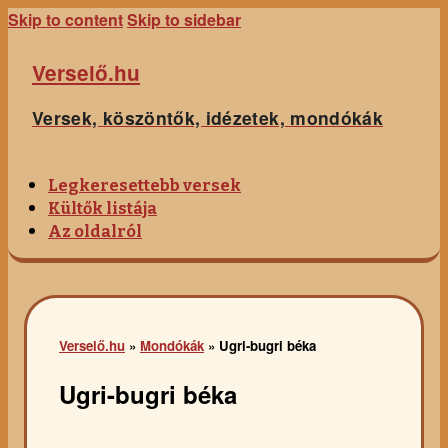
Skip to content
Skip to sidebar
Verselő.hu
Versek, köszöntők, idézetek, mondókák
Legkeresettebb versek
Kültők listája
Az oldalról
Verselő.hu
»
Mondókák
»
Ugri-bugri béka
Ugri-bugri béka