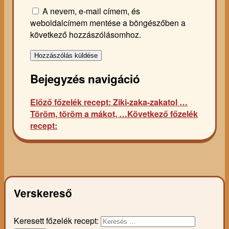
A nevem, e-mail címem, és
weboldalcímem mentése a böngészőben a
következő hozzászólásomhoz.
Bejegyzés navigáció
Előző főzelék recept:
Ziki-zaka-zakatol …
Töröm, töröm a mákot, …
Következő főzelék
recept:
Verskereső
Keresett főzelék recept: