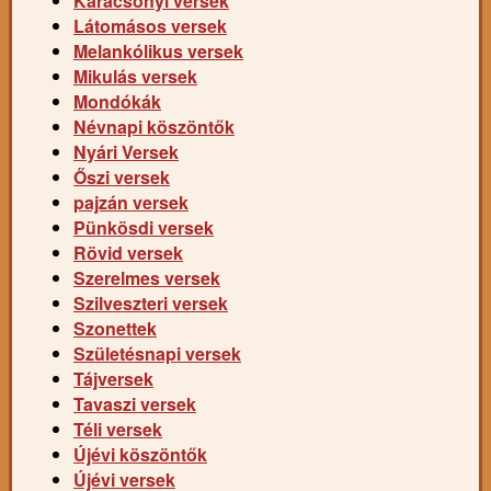
Karácsonyi versek
Látomásos versek
Melankólikus versek
Mikulás versek
Mondókák
Névnapi köszöntők
Nyári Versek
Őszi versek
pajzán versek
Pünkösdi versek
Rövid versek
Szerelmes versek
Szilveszteri versek
Szonettek
Születésnapi versek
Tájversek
Tavaszi versek
Téli versek
Újévi köszöntők
Újévi versek