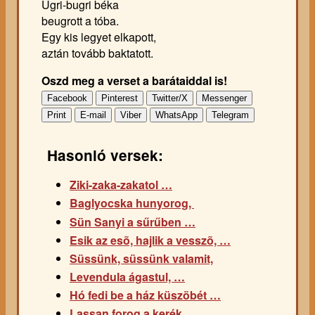
Ugri-bugri béka
beugrott a tóba.
Egy kis legyet elkapott,
aztán tovább baktatott.
Oszd meg a verset a barátaiddal is!
Facebook
Pinterest
Twitter/X
Messenger
Print
E-mail
Viber
WhatsApp
Telegram
Hasonló versek:
Ziki-zaka-zakatol …
Baglyocska hunyorog,
Sün Sanyi a sűrűben …
Esik az esõ, hajlik a vesszõ, …
Süssünk, süssünk valamit,
Levendula ágastul, …
Hó fedi be a ház küszöbét …
Lassan forog a kerék