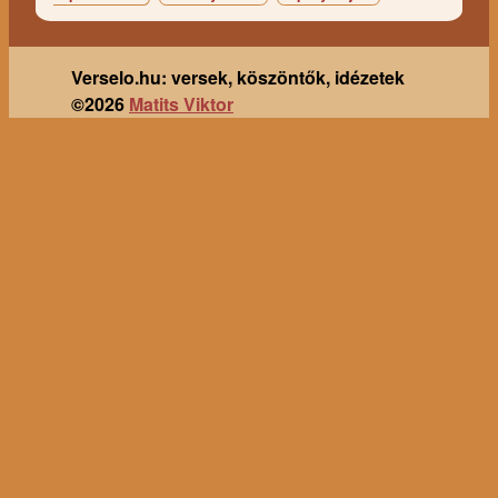
Verselo.hu: versek, köszöntők, idézetek
©2026
Matits Viktor