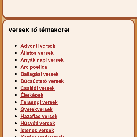
Versek fő témakörei
Adventi versek
Állatos versek
Anyák napi versek
Arc poetica
Ballagási versek
Búcsúztató versek
Családi versek
Életképek
Farsangi versek
Gyerekversek
Hazafias versek
Húsvéti versek
Istenes versek