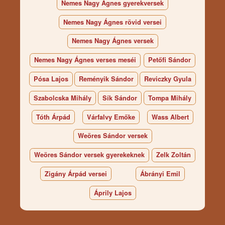
Nemes Nagy Ágnes gyerekversek
Nemes Nagy Ágnes rövid versei
Nemes Nagy Ágnes versek
Nemes Nagy Ágnes verses meséi
Petőfi Sándor
Pósa Lajos
Reményik Sándor
Reviczky Gyula
Szabolcska Mihály
Sík Sándor
Tompa Mihály
Tóth Árpád
Várfalvy Emőke
Wass Albert
Weöres Sándor versek
Weöres Sándor versek gyerekeknek
Zelk Zoltán
Zigány Árpád versei
Ábrányi Emil
Áprily Lajos