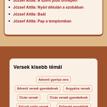
József Attila: A szent jobb ünnepén
József Attila: Nyári délután a szobában
József Attila: Baál
József Attila: Pap a templomban
Versek kisebb témái
Adventi gyertya vers
Adventi versek gyerekeknek
Angyalos versek
Cicás versek
Cicás versek gyerekeknek
Faluról szóló versek
Fejlesztő mondókák