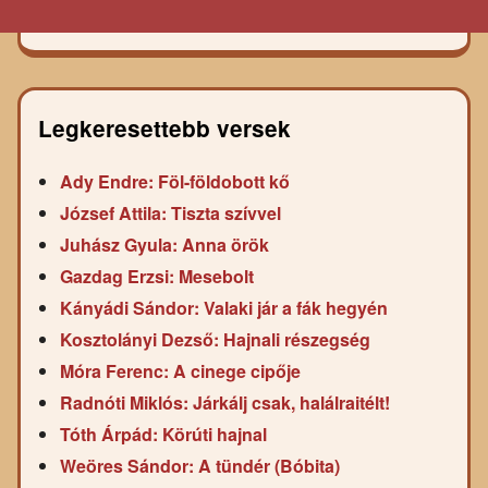
Legkeresettebb versek
Ady Endre: Föl-földobott kő
József Attila: Tiszta szívvel
Juhász Gyula: Anna örök
Gazdag Erzsi: Mesebolt
Kányádi Sándor: Valaki jár a fák hegyén
Kosztolányi Dezső: Hajnali részegség
Móra Ferenc: A cinege cipője
Radnóti Miklós: Járkálj csak, halálraitélt!
Tóth Árpád: Körúti hajnal
Weöres Sándor: A tündér (Bóbita)