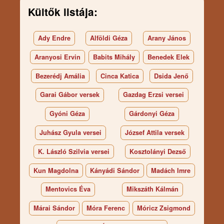
Kültők listája:
Ady Endre
Alföldi Géza
Arany János
Aranyosi Ervin
Babits Mihály
Benedek Elek
Bezerédj Amália
Cinca Katica
Dsida Jenő
Garai Gábor versek
Gazdag Erzsi versei
Gyóni Géza
Gárdonyi Géza
Juhász Gyula versei
József Attila versek
K. László Szilvia versei
Kosztolányi Dezső
Kun Magdolna
Kányádi Sándor
Madách Imre
Mentovics Éva
Mikszáth Kálmán
Márai Sándor
Móra Ferenc
Móricz Zsigmond