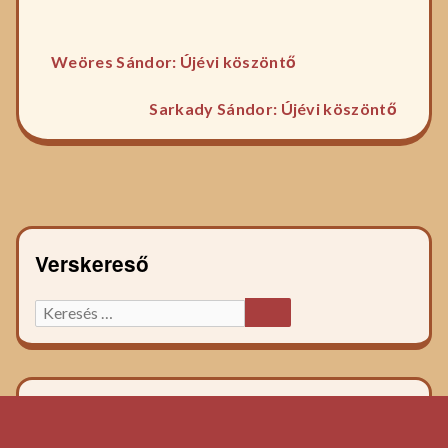
Előző
Bejegyzés
Weöres Sándor: Újévi köszöntő
főzelék
Követ
navigáció
recept:
Sarkady Sándor: Újévi köszöntő
főzelé
recept
Verskereső
Keresett
KERESÉS
főzelék
recept: