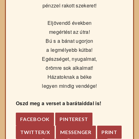
pénzzel rakott szekeret!
Eljövendő években
megértést az útra!
Bú s a bánat ugorjon
a legmélyebb kútba!
Egészséget, nyugalmat,
örömre sok alkalmat!
Házatoknak a béke
legyen mindig vendége!
Oszd meg a verset a barátaiddal is!
FACEBOOK
PINTEREST
TWITTER/X
MESSENGER
PRINT