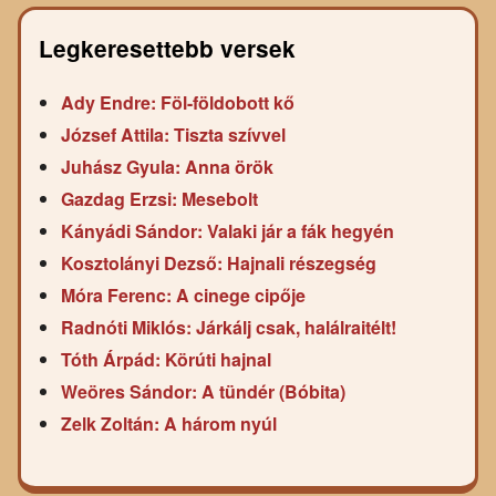
Legkeresettebb versek
Ady Endre: Föl-földobott kő
József Attila: Tiszta szívvel
Juhász Gyula: Anna örök
Gazdag Erzsi: Mesebolt
Kányádi Sándor: Valaki jár a fák hegyén
Kosztolányi Dezső: Hajnali részegség
Móra Ferenc: A cinege cipője
Radnóti Miklós: Járkálj csak, halálraitélt!
Tóth Árpád: Körúti hajnal
Weöres Sándor: A tündér (Bóbita)
Zelk Zoltán: A három nyúl