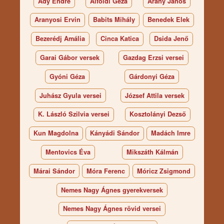
Ady Endre
Alföldi Géza
Arany János
Aranyosi Ervin
Babits Mihály
Benedek Elek
Bezerédj Amália
Cinca Katica
Dsida Jenő
Garai Gábor versek
Gazdag Erzsi versei
Gyóni Géza
Gárdonyi Géza
Juhász Gyula versei
József Attila versek
K. László Szilvia versei
Kosztolányi Dezső
Kun Magdolna
Kányádi Sándor
Madách Imre
Mentovics Éva
Mikszáth Kálmán
Márai Sándor
Móra Ferenc
Móricz Zsigmond
Nemes Nagy Ágnes gyerekversek
Nemes Nagy Ágnes rövid versei