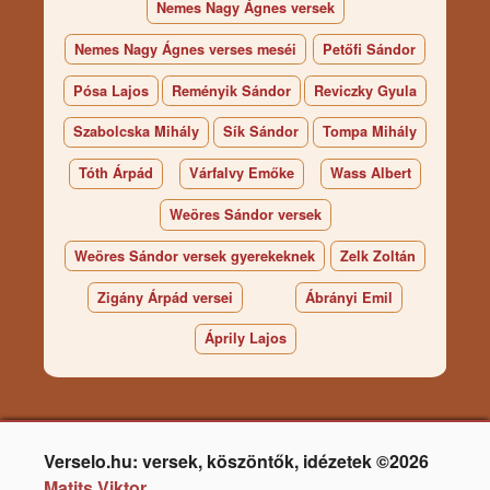
Nemes Nagy Ágnes versek
Nemes Nagy Ágnes verses meséi
Petőfi Sándor
Pósa Lajos
Reményik Sándor
Reviczky Gyula
Szabolcska Mihály
Sík Sándor
Tompa Mihály
Tóth Árpád
Várfalvy Emőke
Wass Albert
Weöres Sándor versek
Weöres Sándor versek gyerekeknek
Zelk Zoltán
Zigány Árpád versei
Ábrányi Emil
Áprily Lajos
Verselo.hu: versek, köszöntők, idézetek ©2026
Matits Viktor