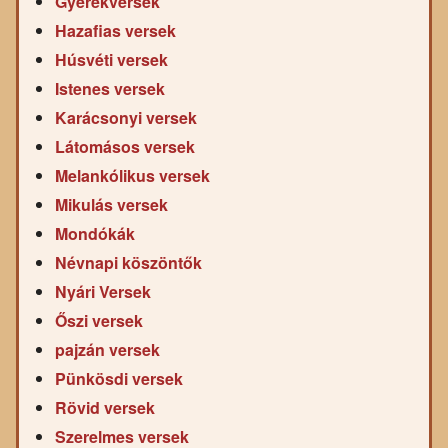
Gyerekversek
Hazafias versek
Húsvéti versek
Istenes versek
Karácsonyi versek
Látomásos versek
Melankólikus versek
Mikulás versek
Mondókák
Névnapi köszöntők
Nyári Versek
Őszi versek
pajzán versek
Pünkösdi versek
Rövid versek
Szerelmes versek