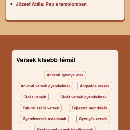
József Attila: Pap a templomban
Versek kisebb témái
Adventi gyertya vers
Adventi versek gyerekeknek
Angyalos versek
Cicás versek
Cicás versek gyerekeknek
Faluról szóló versek
Fejlesztő mondókák
Gyerekversek ovisoknak
Gyertyás versek
Karácsonyi versek felnőtteknek