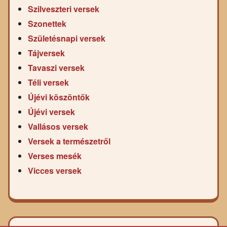
Szilveszteri versek
Szonettek
Születésnapi versek
Tájversek
Tavaszi versek
Téli versek
Újévi köszöntők
Újévi versek
Vallásos versek
Versek a természetről
Verses mesék
Vicces versek