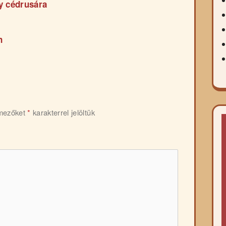
y cédrusára
n
 mezőket
*
karakterrel jelöltük