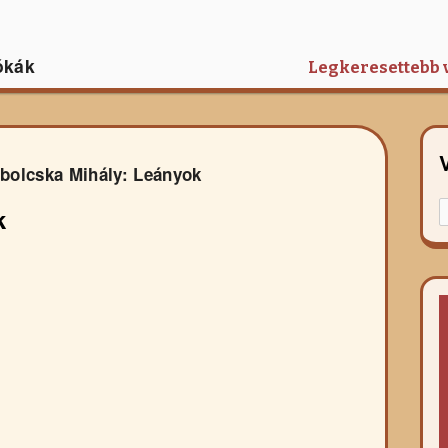
ókák
Legkeresettebb 
bolcska Mihály: Leányok
K
k
f
r