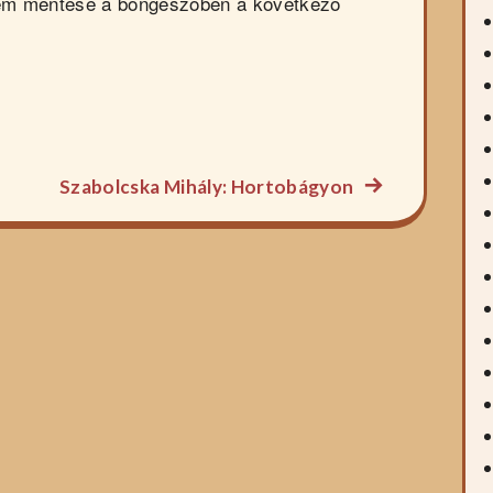
em mentése a böngészőben a következő
Következő
Szabolcska Mihály: Hortobágyon
főzelék
recept: