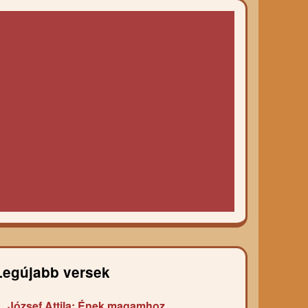
Legújabb versek
József Attila: Ének magamhoz