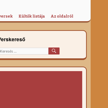
versek
Kültők listája
Az oldalról
Verskereső
KERESÉS
eresett
őzelék
ecept: