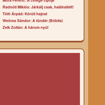
Móra Ferenc: A cinege cipője
Radnóti Miklós: Járkálj csak, halálraitélt!
Tóth Árpád: Körúti hajnal
Weöres Sándor: A tündér (Bóbita)
Zelk Zoltán: A három nyúl