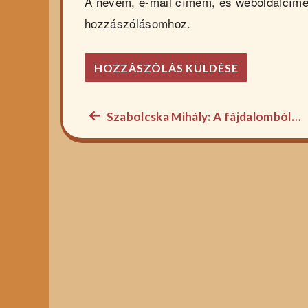
A nevem, e-mail címem, és weboldalcím
hozzászólásomhoz.
Előző
Szabolcska Mihály: A fájdalomból…
Bejegyzés
főzelék
navigáció
recept: