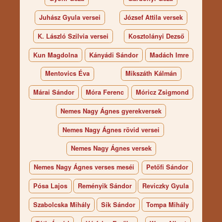
Juhász Gyula versei
József Attila versek
K. László Szilvia versei
Kosztolányi Dezső
Kun Magdolna
Kányádi Sándor
Madách Imre
Mentovics Éva
Mikszáth Kálmán
Márai Sándor
Móra Ferenc
Móricz Zsigmond
Nemes Nagy Ágnes gyerekversek
Nemes Nagy Ágnes rövid versei
Nemes Nagy Ágnes versek
Nemes Nagy Ágnes verses meséi
Petőfi Sándor
Pósa Lajos
Reményik Sándor
Reviczky Gyula
Szabolcska Mihály
Sík Sándor
Tompa Mihály