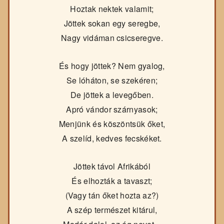
Hoztak nektek valamit;
Jöttek sokan egy seregbe,
Nagy vidáman csicseregve.
És hogy jöttek? Nem gyalog,
Se lóháton, se szekéren;
De jöttek a levegőben.
Apró vándor szárnyasok;
Menjünk és köszöntsük őket,
A szelíd, kedves fecskéket.
Jöttek távol Afrikából
És elhozták a tavaszt;
(Vagy tán őket hozta az?)
A szép természet kitárul,