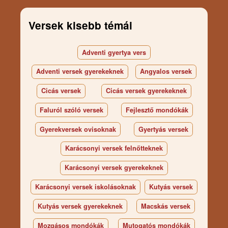
Versek kisebb témái
Adventi gyertya vers
Adventi versek gyerekeknek
Angyalos versek
Cicás versek
Cicás versek gyerekeknek
Faluról szóló versek
Fejlesztő mondókák
Gyerekversek ovisoknak
Gyertyás versek
Karácsonyi versek felnőtteknek
Karácsonyi versek gyerekeknek
Karácsonyi versek iskolásoknak
Kutyás versek
Kutyás versek gyerekeknek
Macskás versek
Mozgásos mondókák
Mutogatós mondókák