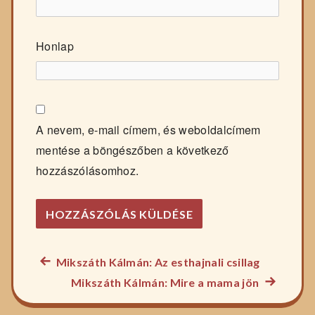
Honlap
A nevem, e-mail címem, és weboldalcímem
mentése a böngészőben a következő
hozzászólásomhoz.
Előző
Mikszáth Kálmán: Az esthajnali csillag
Bejegyzés
főzelék
Következ
Mikszáth Kálmán: Mire a mama jön
navigáció
recept:
főzelék