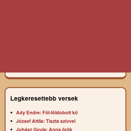
Legkeresettebb versek
Ady Endre: Föl-földobott kő
József Attila: Tiszta szívvel
Juhász Gyula: Anna örök