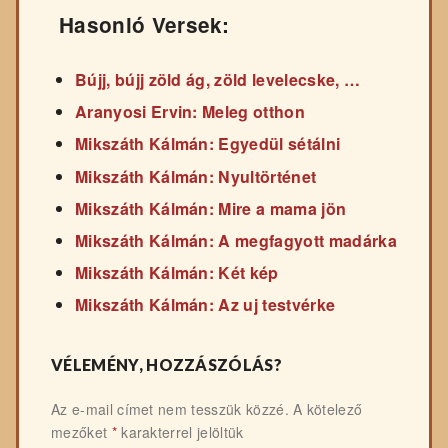
Hasonló Versek:
Bújj, bújj zöld ág, zöld levelecske, …
Aranyosi Ervin: Meleg otthon
Mikszáth Kálmán: Egyedül sétálni
Mikszáth Kálmán: Nyultörténet
Mikszáth Kálmán: Mire a mama jön
Mikszáth Kálmán: A megfagyott madárka
Mikszáth Kálmán: Két kép
Mikszáth Kálmán: Az uj testvérke
VÉLEMÉNY, HOZZÁSZÓLÁS?
Az e-mail címet nem tesszük közzé.
A kötelező
mezőket
*
karakterrel jelöltük