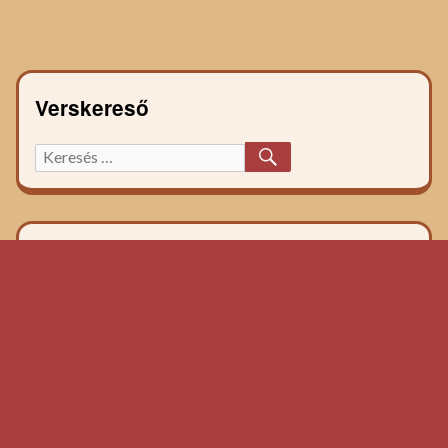
recept:
Verskereső
KERESÉS
Keresett
főzelék
recept: