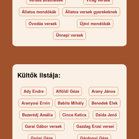
Állatos mondókák
Állatos versek gyerekeknek
Óvodás versek
Újévi mondókák
Ünnepi versek
Kültők listája:
Ady Endre
Alföldi Géza
Arany János
Aranyosi Ervin
Babits Mihály
Benedek Elek
Bezerédj Amália
Cinca Katica
Dsida Jenő
Garai Gábor versek
Gazdag Erzsi versei
Gyóni Géza
Gárdonyi Géza