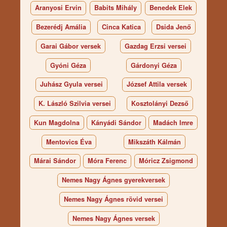
Aranyosi Ervin
Babits Mihály
Benedek Elek
Bezerédj Amália
Cinca Katica
Dsida Jenő
Garai Gábor versek
Gazdag Erzsi versei
Gyóni Géza
Gárdonyi Géza
Juhász Gyula versei
József Attila versek
K. László Szilvia versei
Kosztolányi Dezső
Kun Magdolna
Kányádi Sándor
Madách Imre
Mentovics Éva
Mikszáth Kálmán
Márai Sándor
Móra Ferenc
Móricz Zsigmond
Nemes Nagy Ágnes gyerekversek
Nemes Nagy Ágnes rövid versei
Nemes Nagy Ágnes versek