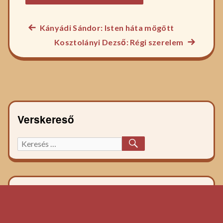
Előző
Kányádi Sándor: Isten háta mögött
Bejegyzés
főzelék
Következ
Kosztolányi Dezső: Régi szerelem
navigáció
recept:
főzelék
recept:
Verskereső
KERESÉS
Keresett
főzelék
recept: