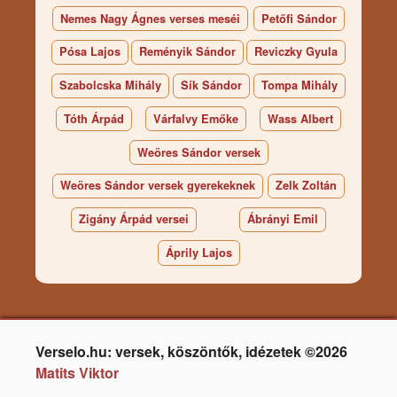
Nemes Nagy Ágnes verses meséi
Petőfi Sándor
Pósa Lajos
Reményik Sándor
Reviczky Gyula
Szabolcska Mihály
Sík Sándor
Tompa Mihály
Tóth Árpád
Várfalvy Emőke
Wass Albert
Weöres Sándor versek
Weöres Sándor versek gyerekeknek
Zelk Zoltán
Zigány Árpád versei
Ábrányi Emil
Áprily Lajos
Verselo.hu: versek, köszöntők, idézetek ©2026
Matits Viktor