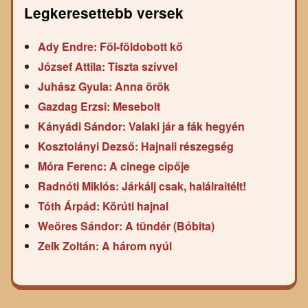
Legkeresettebb versek
Ady Endre: Föl-földobott kő
József Attila: Tiszta szívvel
Juhász Gyula: Anna örök
Gazdag Erzsi: Mesebolt
Kányádi Sándor: Valaki jár a fák hegyén
Kosztolányi Dezső: Hajnali részegség
Móra Ferenc: A cinege cipője
Radnóti Miklós: Járkálj csak, halálraitélt!
Tóth Árpád: Körúti hajnal
Weöres Sándor: A tündér (Bóbita)
Zelk Zoltán: A három nyúl