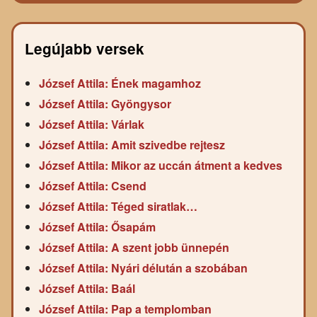
Legújabb versek
József Attila: Ének magamhoz
József Attila: Gyöngysor
József Attila: Várlak
József Attila: Amit szivedbe rejtesz
József Attila: Mikor az uccán átment a kedves
József Attila: Csend
József Attila: Téged siratlak…
József Attila: Ősapám
József Attila: A szent jobb ünnepén
József Attila: Nyári délután a szobában
József Attila: Baál
József Attila: Pap a templomban