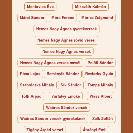
Mentovics Éva
Mikszáth Kálmán
Márai Sándor
Móra Ferenc
Móricz Zsigmond
Nemes Nagy Ágnes gyerekversek
Nemes Nagy Ágnes rövid versei
Nemes Nagy Ágnes versek
Nemes Nagy Ágnes verses meséi
Petőfi Sándor
Pósa Lajos
Reményik Sándor
Reviczky Gyula
Szabolcska Mihály
Sík Sándor
Tompa Mihály
Tóth Árpád
Várfalvy Emőke
Wass Albert
Weöres Sándor versek
Weöres Sándor versek gyerekeknek
Zelk Zoltán
Zigány Árpád versei
Ábrányi Emil