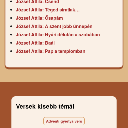
József Attila: Csend
József Attila: Téged siratlak…
József Attila: Ősapám
József Attila: A szent jobb ünnepén
József Attila: Nyári délután a szobában
József Attila: Baál
József Attila: Pap a templomban
Versek kisebb témái
Adventi gyertya vers