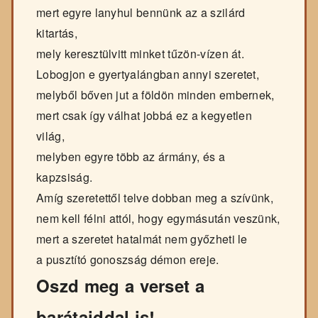
mert egyre lanyhul bennünk az a szilárd
kitartás,
mely keresztülvitt minket tűzön-vízen át.
Lobogjon e gyertyalángban annyi szeretet,
melyből bőven jut a földön minden embernek,
mert csak így válhat jobbá ez a kegyetlen
világ,
melyben egyre több az ármány, és a
kapzsiság.
Amíg szeretettől telve dobban meg a szívünk,
nem kell félni attól, hogy egymásután veszünk,
mert a szeretet hatalmát nem győzheti le
a pusztító gonoszság démon ereje.
Oszd meg a verset a
barátaiddal is!