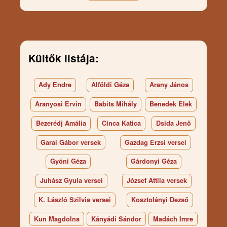
Kültők listája:
Ady Endre
Alföldi Géza
Arany János
Aranyosi Ervin
Babits Mihály
Benedek Elek
Bezerédj Amália
Cinca Katica
Dsida Jenő
Garai Gábor versek
Gazdag Erzsi versei
Gyóni Géza
Gárdonyi Géza
Juhász Gyula versei
József Attila versek
K. László Szilvia versei
Kosztolányi Dezső
Kun Magdolna
Kányádi Sándor
Madách Imre