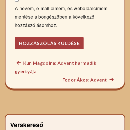
A nevem, e-mail címem, és weboldalcímem
mentése a böngészőben a következő
hozzászólásomhoz.
Előző
Kun Magdolna: Advent harmadik
Bejegyzés
főzelék
gyertyája
navigáció
recept:
Következ
Fodor Ákos: Advent
főzelék
recept:
Verskereső