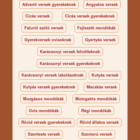
Adventi versek gyerekeknek
Angyalos versek
Cicás versek
Cicás versek gyerekeknek
Faluról szóló versek
Fejlesztő mondókák
Gyerekversek ovisoknak
Gyertyás versek
Karácsonyi versek felnőtteknek
Karácsonyi versek gyerekeknek
Karácsonyi versek iskolásoknak
Kutyás versek
Kutyás versek gyerekeknek
Macskás versek
Mozgásos mondókák
Mutogatós mondókák
Ovis mondókák
Régi mondókák
Rövid versek gyerekeknek
Rövid állatos versek
Szenteste versek
Szomorú versek