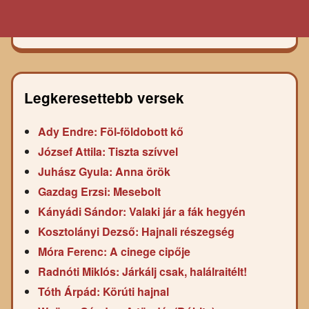
Legkeresettebb versek
Ady Endre: Föl-földobott kő
József Attila: Tiszta szívvel
Juhász Gyula: Anna örök
Gazdag Erzsi: Mesebolt
Kányádi Sándor: Valaki jár a fák hegyén
Kosztolányi Dezső: Hajnali részegség
Móra Ferenc: A cinege cipője
Radnóti Miklós: Járkálj csak, halálraitélt!
Tóth Árpád: Körúti hajnal