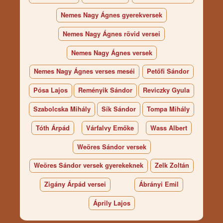
Nemes Nagy Ágnes gyerekversek
Nemes Nagy Ágnes rövid versei
Nemes Nagy Ágnes versek
Nemes Nagy Ágnes verses meséi
Petőfi Sándor
Pósa Lajos
Reményik Sándor
Reviczky Gyula
Szabolcska Mihály
Sík Sándor
Tompa Mihály
Tóth Árpád
Várfalvy Emőke
Wass Albert
Weöres Sándor versek
Weöres Sándor versek gyerekeknek
Zelk Zoltán
Zigány Árpád versei
Ábrányi Emil
Áprily Lajos