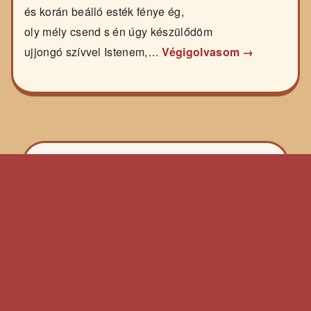
és korán beálló esték fénye ég,
oly mély csend s én úgy készülődöm
ujjongó szívvel Istenem,…
Végigolvasom →