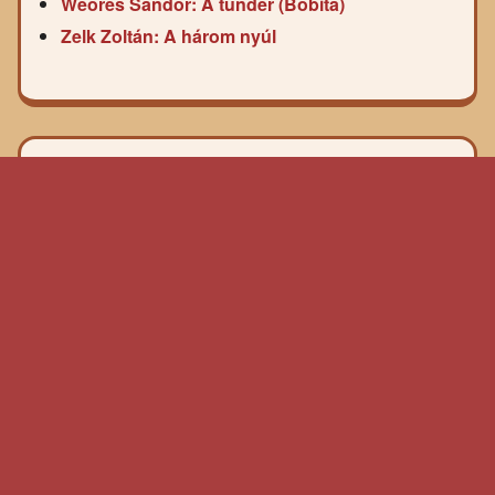
Weöres Sándor: A tündér (Bóbita)
Zelk Zoltán: A három nyúl