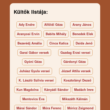
Kültők listája:
Ady Endre
Alföldi Géza
Arany János
Aranyosi Ervin
Babits Mihály
Benedek Elek
Bezerédj Amália
Cinca Katica
Dsida Jenő
Garai Gábor versek
Gazdag Erzsi versei
Gyóni Géza
Gárdonyi Géza
Juhász Gyula versei
József Attila versek
K. László Szilvia versei
Kosztolányi Dezső
Kun Magdolna
Kányádi Sándor
Madách Imre
Mentovics Éva
Mikszáth Kálmán
Márai Sándor
Móra Ferenc
Móricz Zsigmond