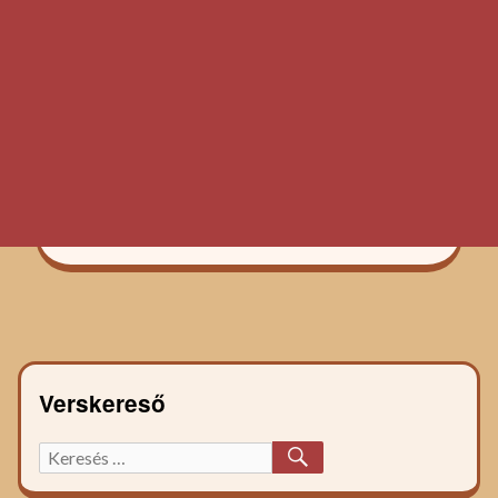
Verskereső
KERESÉS
Keresett
főzelék