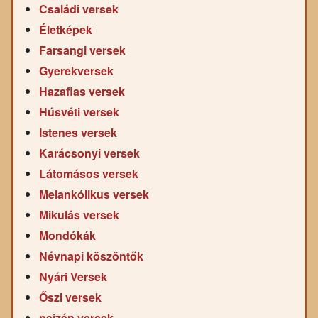
Családi versek
Életképek
Farsangi versek
Gyerekversek
Hazafias versek
Húsvéti versek
Istenes versek
Karácsonyi versek
Látomásos versek
Melankólikus versek
Mikulás versek
Mondókák
Névnapi köszöntők
Nyári Versek
Őszi versek
pajzán versek