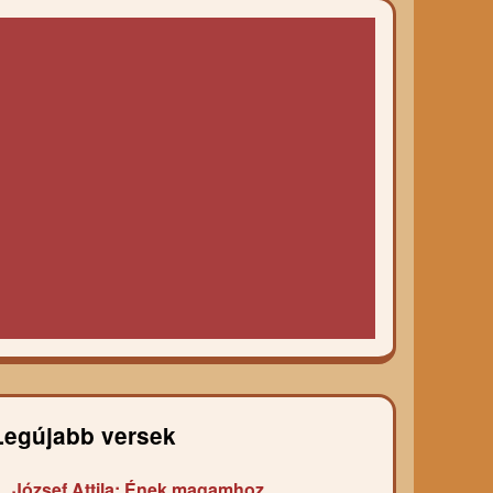
Legújabb versek
József Attila: Ének magamhoz