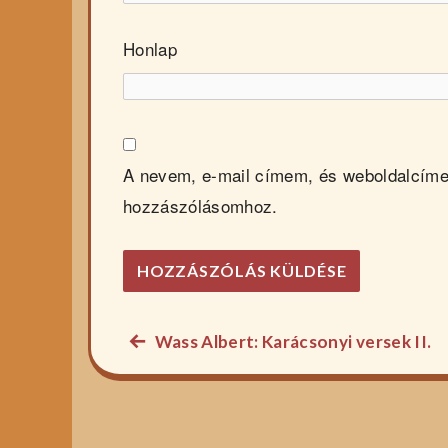
Honlap
A nevem, e-mail címem, és weboldalcím
hozzászólásomhoz.
Előző
Wass Albert: Karácsonyi versek II.
Bejegyzés
főzelék
navigáció
recept: