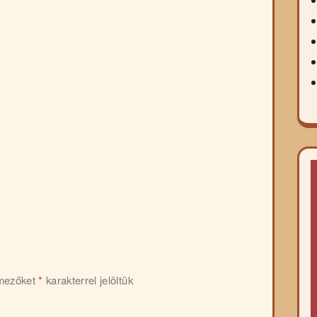
 mezőket
*
karakterrel jelöltük