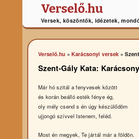
Verselő.hu
Versek, köszöntők, idézetek, mond
Verselő.hu
»
Karácsonyi versek
»
Szent
Szent-Gály Kata: Karácsony
Már hó szitál a fenyvesek között
és korán beálló esték fénye ég,
oly mély csend s én úgy készülődöm
ujjongó szívvel Istenem, feléd.
Most én megyek, Te jártál már a földön.