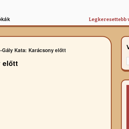
ókák
Legkeresettebb 
-Gály Kata: Karácsony előtt
K
 előtt
f
r