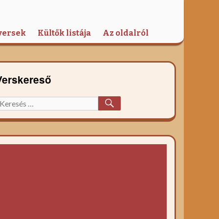
versek
Kültők listája
Az oldalról
Verskereső
KERESÉS
eresett
őzelék
ecept: