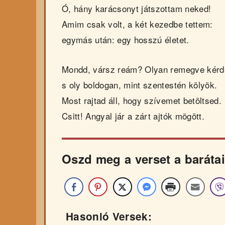
Ó, hány karácsonyt játszottam neked!
Amim csak volt, a két kezedbe tettem:
egymás után: egy hosszú életet.
Mondd, vársz reám? Olyan remegve kér
s oly boldogan, mint szentestén kölyök.
Most rajtad áll, hogy szívemet betöltsed.
Csitt! Angyal jár a zárt ajtók mögött.
Oszd meg a verset a barátai
Hasonló Versek: