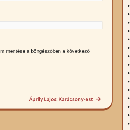
em mentése a böngészőben a következő
Következő
Áprily Lajos: Karácsony-est
főzelék
recept: