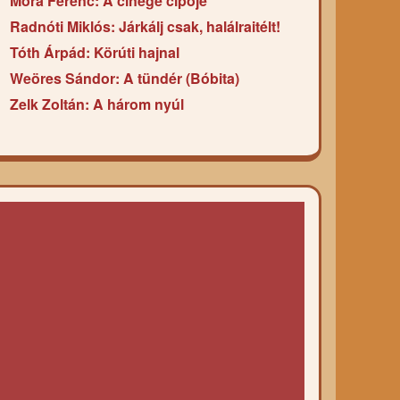
Móra Ferenc: A cinege cipője
Radnóti Miklós: Járkálj csak, halálraitélt!
Tóth Árpád: Körúti hajnal
Weöres Sándor: A tündér (Bóbita)
Zelk Zoltán: A három nyúl