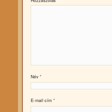
Hozzászólás
*
Név
*
E-mail cím
*