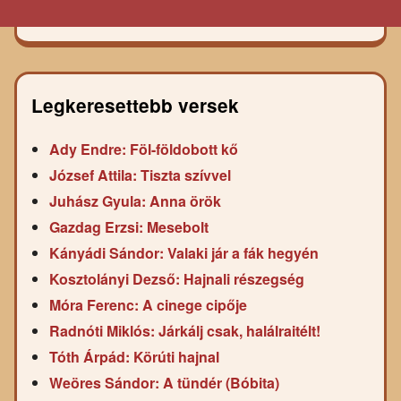
Legkeresettebb versek
Ady Endre: Föl-földobott kő
József Attila: Tiszta szívvel
Juhász Gyula: Anna örök
Gazdag Erzsi: Mesebolt
Kányádi Sándor: Valaki jár a fák hegyén
Kosztolányi Dezső: Hajnali részegség
Móra Ferenc: A cinege cipője
Radnóti Miklós: Járkálj csak, halálraitélt!
Tóth Árpád: Körúti hajnal
Weöres Sándor: A tündér (Bóbita)