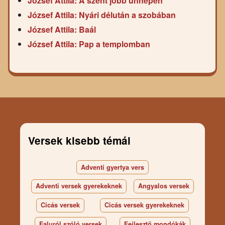
József Attila: A szent jobb ünnepén
József Attila: Nyári délután a szobában
József Attila: Baál
József Attila: Pap a templomban
Versek kisebb témái
Adventi gyertya vers
Adventi versek gyerekeknek
Angyalos versek
Cicás versek
Cicás versek gyerekeknek
Faluról szóló versek
Fejlesztő mondókák