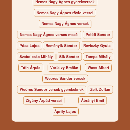
Nemes Nagy Ágnes gyerekversek
Nemes Nagy Ágnes rövid versei
Nemes Nagy Ágnes versek
Nemes Nagy Ágnes verses meséi
Petőfi Sándor
Pósa Lajos
Reményik Sándor
Reviczky Gyula
Szabolcska Mihály
Sík Sándor
Tompa Mihály
Tóth Árpád
Várfalvy Emőke
Wass Albert
Weöres Sándor versek
Weöres Sándor versek gyerekeknek
Zelk Zoltán
Zigány Árpád versei
Ábrányi Emil
Áprily Lajos