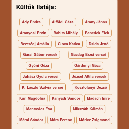
Kültők listája:
Ady Endre
Alföldi Géza
Arany János
Aranyosi Ervin
Babits Mihály
Benedek Elek
Bezerédj Amália
Cinca Katica
Dsida Jenő
Garai Gábor versek
Gazdag Erzsi versei
Gyóni Géza
Gárdonyi Géza
Juhász Gyula versei
József Attila versek
K. László Szilvia versei
Kosztolányi Dezső
Kun Magdolna
Kányádi Sándor
Madách Imre
Mentovics Éva
Mikszáth Kálmán
Márai Sándor
Móra Ferenc
Móricz Zsigmond