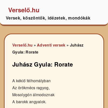
Verselő.hu
Versek, köszöntők, idézetek, mondókák
Verselő.hu
»
Adventi versek
»
Juhász
Gyula: Rorate
Juhász Gyula: Rorate
A kéklő félhomályban
Az örökmécs ragyog,
Mosolygón álmodoznak
A barokk angyalok.