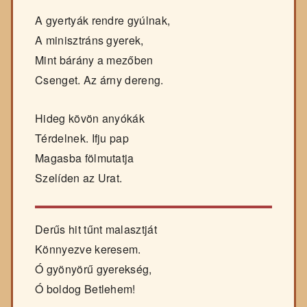
A gyertyák rendre gyúlnak,
A minisztráns gyerek,
Mint bárány a mezőben
Csenget. Az árny dereng.
Hideg kövön anyókák
Térdelnek. Ifju pap
Magasba fölmutatja
Szelíden az Urat.
Derűs hit tűnt malasztját
Könnyezve keresem.
Ó gyönyörű gyerekség,
Ó boldog Betlehem!