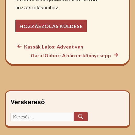
hozzászólásomhoz.
Előző
Kassák Lajos: Advent van
Bejegyzés
főzelék
Következ
Garai Gábor: A három könnycsepp
navigáció
recept:
főzelék
recept:
Verskereső
KERESÉS
Keresett
főzelék
recept: