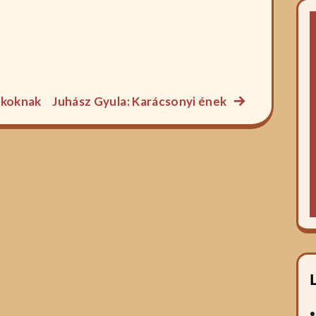
Következő
akoknak
Juhász Gyula: Karácsonyi ének
főzelék
recept: