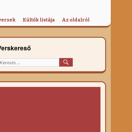
versek
Kültők listája
Az oldalról
Verskereső
KERESÉS
eresett
őzelék
ecept: