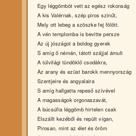
Egy léggömböt vett az egész rokonság
A kis Valérnak, szép piros szinűt,
Mely ott lebeg a szöszke fej fölött.
A vén templomba is bevitte persze
Az új jószágot a boldog gyerek
S amíg ő némán, tátott szájjal ámult
A túlvilági tündöklő csodákra,
Az arany és ezüst barokk mennyország
Szentjeire és angyalaira
S amíg hallgatta repeső szívével
A magasságok orgonaszavát,
A búcsúfia léggömb hirtelen csak
Elszállt kezéből és repült vígan,
Pirosan, mint az élet és öröm