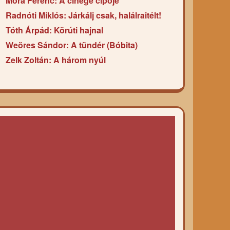
Móra Ferenc: A cinege cipője
Radnóti Miklós: Járkálj csak, halálraitélt!
Tóth Árpád: Körúti hajnal
Weöres Sándor: A tündér (Bóbita)
Zelk Zoltán: A három nyúl