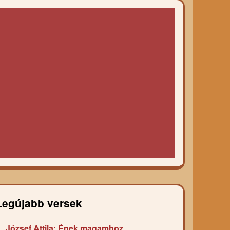
Legújabb versek
József Attila: Ének magamhoz