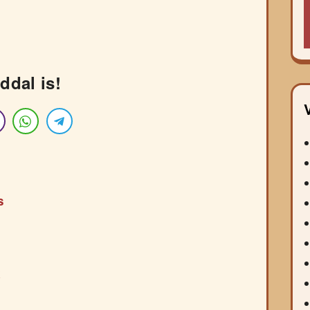
ddal is!
s
k