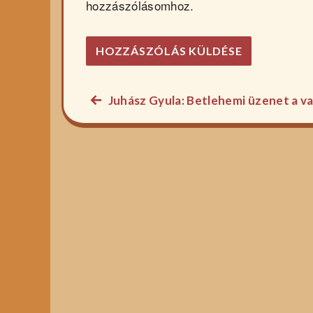
hozzászólásomhoz.
Előző
Juhász Gyula: Betlehemi üzenet a v
Bejegyzés
főzelék
navigáció
recept: