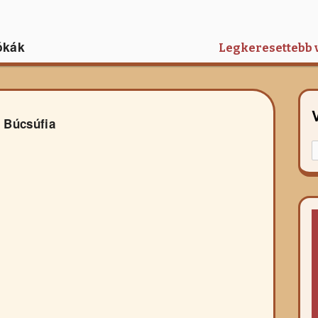
ókák
Legkeresettebb 
 Búcsúfia
K
f
r