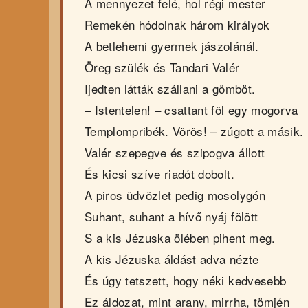
A mennyezet felé, hol régi mester
Remekén hódolnak három királyok
A betlehemi gyermek jászolánál.
Öreg szülék és Tandari Valér
Ijedten látták szállani a gömböt.
– Istentelen! – csattant föl egy mogorva
Templompribék. Vörös! – zúgott a másik.
Valér szepegve és szipogva állott
És kicsi szíve riadót dobolt.
A piros üdvözlet pedig mosolygón
Suhant, suhant a hívő nyáj fölött
S a kis Jézuska ölében pihent meg.
A kis Jézuska áldást adva nézte
És úgy tetszett, hogy néki kedvesebb
Ez áldozat, mint arany, mirrha, tömjén