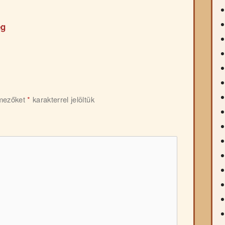
ég
 mezőket
*
karakterrel jelöltük