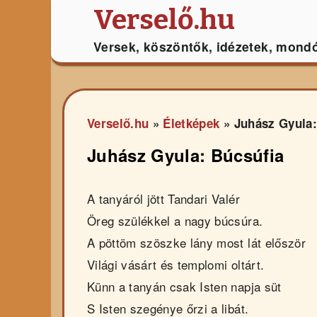
Verselő.hu
Versek, köszöntők, idézetek, mond
Verselő.hu
»
Életképek
»
Juhász Gyula:
Juhász Gyula: Búcsúfia
A tanyáról jött Tandari Valér
Öreg szülékkel a nagy búcsúra.
A pöttöm szöszke lány most lát először
Világi vásárt és templomi oltárt.
Künn a tanyán csak Isten napja süt
S Isten szegénye őrzi a libát.