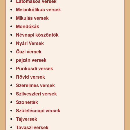
Látomásos versek
Melankólikus versek
Mikulás versek
Mondókák
Névnapi köszöntők
Nyári Versek
Őszi versek
pajzán versek
Pünkösdi versek
Rövid versek
Szerelmes versek
Szilveszteri versek
Szonettek
Születésnapi versek
Tájversek
Tavaszi versek