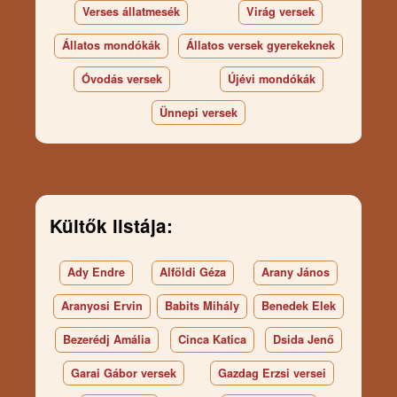
Verses állatmesék
Virág versek
Állatos mondókák
Állatos versek gyerekeknek
Óvodás versek
Újévi mondókák
Ünnepi versek
Kültők listája:
Ady Endre
Alföldi Géza
Arany János
Aranyosi Ervin
Babits Mihály
Benedek Elek
Bezerédj Amália
Cinca Katica
Dsida Jenő
Garai Gábor versek
Gazdag Erzsi versei