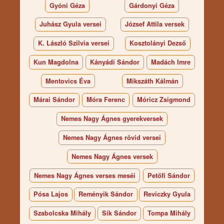
Gyóni Géza
Gárdonyi Géza
Juhász Gyula versei
József Attila versek
K. László Szilvia versei
Kosztolányi Dezső
Kun Magdolna
Kányádi Sándor
Madách Imre
Mentovics Éva
Mikszáth Kálmán
Márai Sándor
Móra Ferenc
Móricz Zsigmond
Nemes Nagy Ágnes gyerekversek
Nemes Nagy Ágnes rövid versei
Nemes Nagy Ágnes versek
Nemes Nagy Ágnes verses meséi
Petőfi Sándor
Pósa Lajos
Reményik Sándor
Reviczky Gyula
Szabolcska Mihály
Sík Sándor
Tompa Mihály