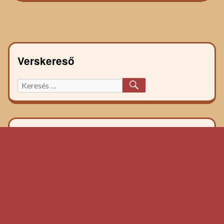
recept:
Verskereső
KERESÉS
Keresett
főzelék
recept: