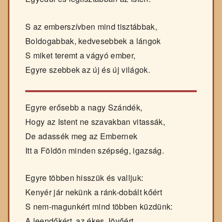
S az emberszívben mind tisztábbak,
Boldogabbak, kedvesebbek a lángok
S miket teremt a vágyó ember,
Egyre szebbek az új és új világok.
Egyre erősebb a nagy Szándék,
Hogy az Istent ne szavakban vitassák,
De adassék meg az Embernek
Itt a Földön minden szépség, igazság.
Egyre többen hisszük és valljuk:
Kenyér jár nekünk a ránk-dobált kőért
S nem-magunkért mind többen küzdünk:
A leendőkért, az ékes Jövőért.