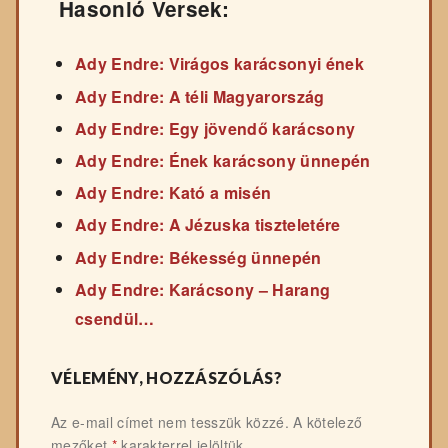
Hasonló Versek:
Ady Endre: Virágos karácsonyi ének
Ady Endre: A téli Magyarország
Ady Endre: Egy jövendő karácsony
Ady Endre: Ének karácsony ünnepén
Ady Endre: Kató a misén
Ady Endre: A Jézuska tiszteletére
Ady Endre: Békesség ünnepén
Ady Endre: Karácsony – Harang
csendül…
VÉLEMÉNY, HOZZÁSZÓLÁS?
Az e-mail címet nem tesszük közzé.
A kötelező
mezőket
*
karakterrel jelöltük