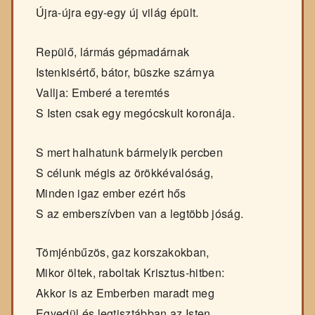
Újra-újra egy-egy új világ épült.
Repülő, lármás gépmadárnak
Istenkisértő, bátor, büszke szárnya
Vallja: Emberé a teremtés
S Isten csak egy megócskult koronája.
S mert halhatunk bármelyik percben
S célunk mégis az örökkévalóság,
Minden igaz ember ezért hős
S az emberszívben van a legtöbb jóság.
Tömjénbűzös, gaz korszakokban,
Mikor öltek, raboltak Krisztus-hitben:
Akkor is az Emberben maradt meg
Egyedül és legtisztábban az Isten.