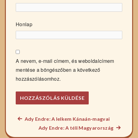
Honlap
A nevem, e-mail címem, és weboldalcímem
mentése a böngészőben a következő
hozzászólásomhoz.
Előző
Ady Endre: A lelkem Kánaán-magvai
Bejegyzés
főzelék
Következ
Ady Endre: A téli Magyarország
navigáció
recept:
főzelék