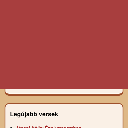
Legújabb versek
József Attila: Ének magamhoz