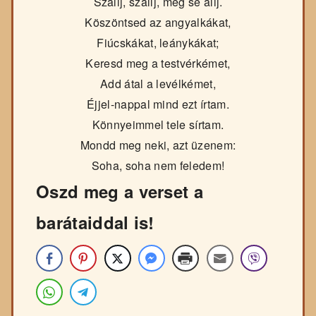
Szállj, szállj, meg se állj.
Köszöntsed az angyalkákat,
Fiúcskákat, leánykákat;
Keresd meg a testvérkémet,
Add átal a levélkémet,
Éjjel-nappal mind ezt írtam.
Könnyeimmel tele sírtam.
Mondd meg neki, azt üzenem:
Soha, soha nem feledem!
Oszd meg a verset a
barátaiddal is!