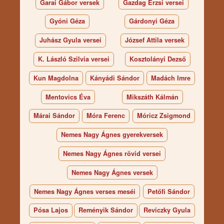
Garai Gábor versek
Gazdag Erzsi versei
Gyóni Géza
Gárdonyi Géza
Juhász Gyula versei
József Attila versek
K. László Szilvia versei
Kosztolányi Dezső
Kun Magdolna
Kányádi Sándor
Madách Imre
Mentovics Éva
Mikszáth Kálmán
Márai Sándor
Móra Ferenc
Móricz Zsigmond
Nemes Nagy Ágnes gyerekversek
Nemes Nagy Ágnes rövid versei
Nemes Nagy Ágnes versek
Nemes Nagy Ágnes verses meséi
Petőfi Sándor
Pósa Lajos
Reményik Sándor
Reviczky Gyula