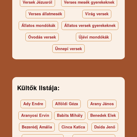
Versek Jézusról
Verses mesék gyerekeknek
Verses állatmesék
Virág versek
Állatos mondókák
Állatos versek gyerekeknek
Óvodás versek
Újévi mondókák
Ünnepi versek
Kültők listája:
Ady Endre
Alföldi Géza
Arany János
Aranyosi Ervin
Babits Mihály
Benedek Elek
Bezerédj Amália
Cinca Katica
Dsida Jenő