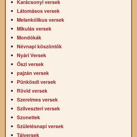
Karácsonyi versek
Látomásos versek
Melankólikus versek
Mikulás versek
Mondókák
Névnapi köszöntők
Nyári Versek
Őszi versek
pajzán versek
Pünkösdi versek
Rövid versek
Szerelmes versek
Szilveszteri versek
Szonettek
Születésnapi versek
Tájversek