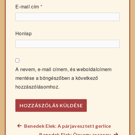
E-mail cím
*
Honlap
A nevem, e-mail címem, és weboldalcímem
mentése a böngészőben a következő
hozzászólásomhoz.
Előző
Benedek Elek: A párjavesztett gerlice
Bejegyzés
főzelék
Következ
Benedek Elek: Özvegy asszony