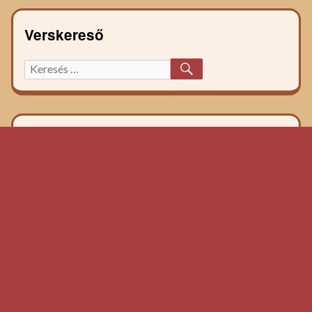
Verskereső
KERESÉS
Keresett
főzelék
recept: