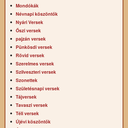
Mondókák
Névnapi köszöntők
Nyári Versek
Őszi versek
pajzán versek
Pünkösdi versek
Rövid versek
Szerelmes versek
Szilveszteri versek
Szonettek
Születésnapi versek
Tájversek
Tavaszi versek
Téli versek
Újévi köszöntők