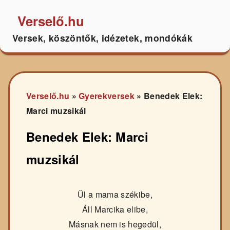
Verselő.hu
Versek, köszöntők, idézetek, mondókák
Verselő.hu
»
Gyerekversek
»
Benedek Elek:
Marci muzsikál
Benedek Elek: Marci
muzsikál
Ül a mama székibe,
Áll Marcika elibe,
Másnak nem is hegedül,