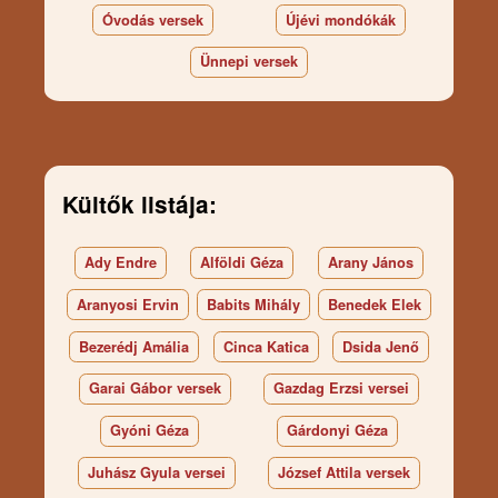
Óvodás versek
Újévi mondókák
Ünnepi versek
Kültők listája:
Ady Endre
Alföldi Géza
Arany János
Aranyosi Ervin
Babits Mihály
Benedek Elek
Bezerédj Amália
Cinca Katica
Dsida Jenő
Garai Gábor versek
Gazdag Erzsi versei
Gyóni Géza
Gárdonyi Géza
Juhász Gyula versei
József Attila versek