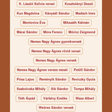
K. László Szilvia versei
Kosztolányi Dezső
Kun Magdolna
Kányádi Sándor
Madách Imre
Mentovics Éva
Mikszáth Kálmán
Márai Sándor
Móra Ferenc
Móricz Zsigmond
Nemes Nagy Ágnes gyerekversek
Nemes Nagy Ágnes rövid versei
Nemes Nagy Ágnes versek
Nemes Nagy Ágnes verses meséi
Petőfi Sándor
Pósa Lajos
Reményik Sándor
Reviczky Gyula
Szabolcska Mihály
Sík Sándor
Tompa Mihály
Tóth Árpád
Várfalvy Emőke
Wass Albert
Weöres Sándor versek