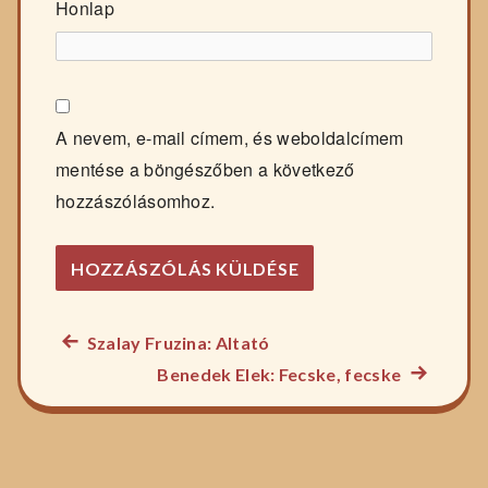
Honlap
A nevem, e-mail címem, és weboldalcímem
mentése a böngészőben a következő
hozzászólásomhoz.
Előző
Szalay Fruzina: Altató
Bejegyzés
főzelék
Következ
Benedek Elek: Fecske, fecske
navigáció
recept:
főzelék
recept: