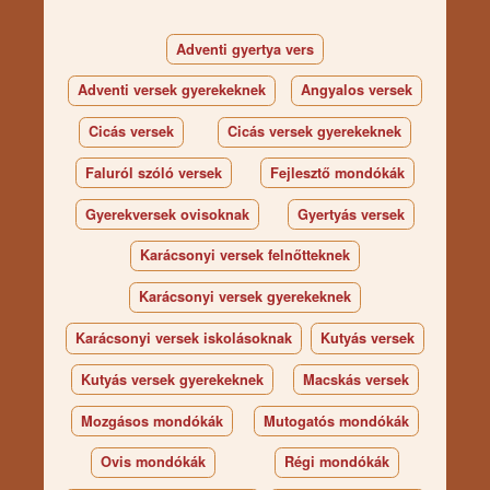
Adventi gyertya vers
Adventi versek gyerekeknek
Angyalos versek
Cicás versek
Cicás versek gyerekeknek
Faluról szóló versek
Fejlesztő mondókák
Gyerekversek ovisoknak
Gyertyás versek
Karácsonyi versek felnőtteknek
Karácsonyi versek gyerekeknek
Karácsonyi versek iskolásoknak
Kutyás versek
Kutyás versek gyerekeknek
Macskás versek
Mozgásos mondókák
Mutogatós mondókák
Ovis mondókák
Régi mondókák