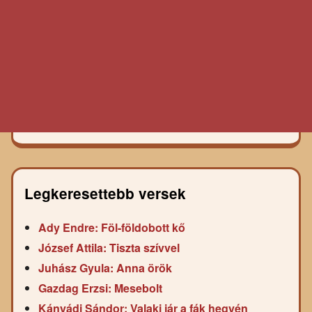
Legkeresettebb versek
Ady Endre: Föl-földobott kő
József Attila: Tiszta szívvel
Juhász Gyula: Anna örök
Gazdag Erzsi: Mesebolt
Kányádi Sándor: Valaki jár a fák hegyén