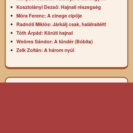
Kosztolányi Dezső: Hajnali részegség
Móra Ferenc: A cinege cipője
Radnóti Miklós: Járkálj csak, halálraitélt!
Tóth Árpád: Körúti hajnal
Weöres Sándor: A tündér (Bóbita)
Zelk Zoltán: A három nyúl