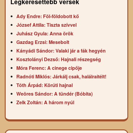
Legkeresettebb versek
Ady Endre: Föl-földobott kő
József Attila: Tiszta szívvel
Juhász Gyula: Anna örök
Gazdag Erzsi: Mesebolt
Kányádi Sándor: Valaki jár a fák hegyén
Kosztolányi Dezső: Hajnali részegség
Móra Ferenc: A cinege cipője
Radnóti Miklós: Járkálj csak, halálraitélt!
Tóth Árpád: Körúti hajnal
Weöres Sándor: A tündér (Bóbita)
Zelk Zoltán: A három nyúl