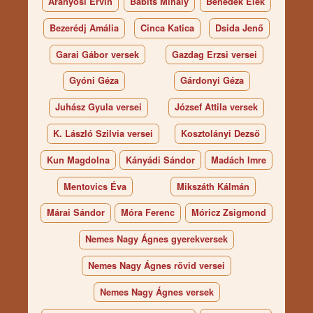
Aranyosi Ervin
Babits Mihály
Benedek Elek
Bezerédj Amália
Cinca Katica
Dsida Jenő
Garai Gábor versek
Gazdag Erzsi versei
Gyóni Géza
Gárdonyi Géza
Juhász Gyula versei
József Attila versek
K. László Szilvia versei
Kosztolányi Dezső
Kun Magdolna
Kányádi Sándor
Madách Imre
Mentovics Éva
Mikszáth Kálmán
Márai Sándor
Móra Ferenc
Móricz Zsigmond
Nemes Nagy Ágnes gyerekversek
Nemes Nagy Ágnes rövid versei
Nemes Nagy Ágnes versek