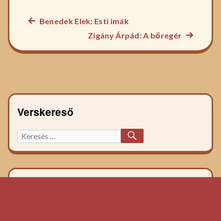
Előző
Benedek Elek: Esti imák
Bejegyzés
főzelék
Következ
Zigány Árpád: A bőregér
navigáció
recept:
főzelék
recept:
Verskereső
KERESÉS
Keresett
főzelék
recept: