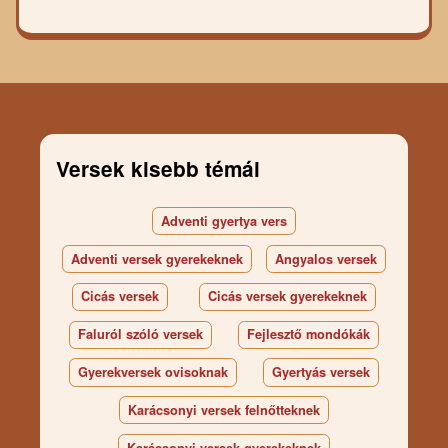
Versek kisebb témái
Adventi gyertya vers
Adventi versek gyerekeknek
Angyalos versek
Cicás versek
Cicás versek gyerekeknek
Faluról szóló versek
Fejlesztő mondókák
Gyerekversek ovisoknak
Gyertyás versek
Karácsonyi versek felnőtteknek
Karácsonyi versek gyerekeknek