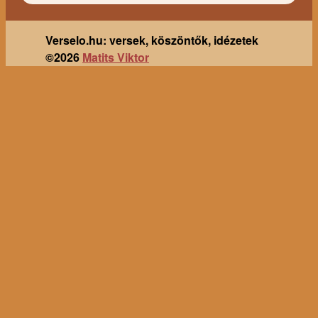
Verselo.hu: versek, köszöntők, idézetek
©2026
Matits Viktor