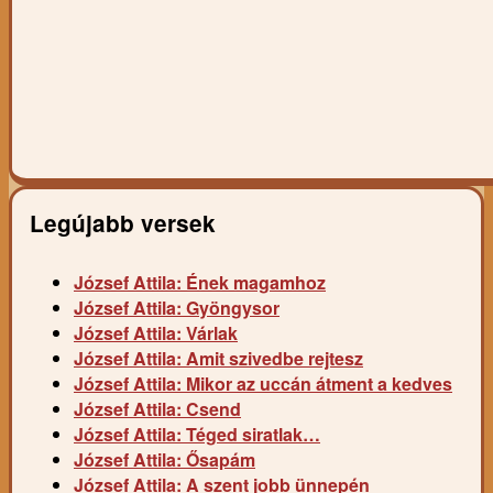
Legújabb versek
József Attila: Ének magamhoz
József Attila: Gyöngysor
József Attila: Várlak
József Attila: Amit szivedbe rejtesz
József Attila: Mikor az uccán átment a kedves
József Attila: Csend
József Attila: Téged siratlak…
József Attila: Ősapám
József Attila: A szent jobb ünnepén