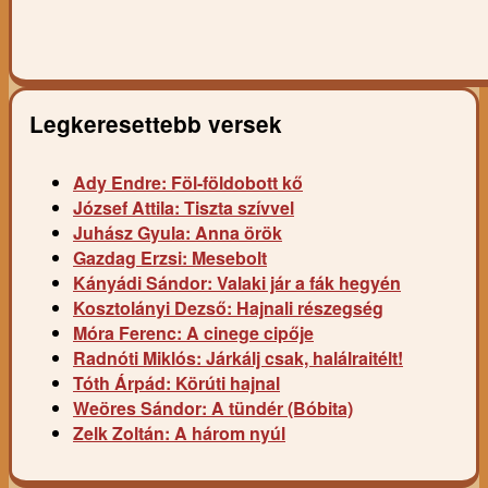
Legkeresettebb versek
Ady Endre: Föl-földobott kő
József Attila: Tiszta szívvel
Juhász Gyula: Anna örök
Gazdag Erzsi: Mesebolt
Kányádi Sándor: Valaki jár a fák hegyén
Kosztolányi Dezső: Hajnali részegség
Móra Ferenc: A cinege cipője
Radnóti Miklós: Járkálj csak, halálraitélt!
Tóth Árpád: Körúti hajnal
Weöres Sándor: A tündér (Bóbita)
Zelk Zoltán: A három nyúl