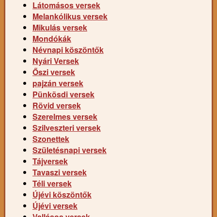
Látomásos versek
Melankólikus versek
Mikulás versek
Mondókák
Névnapi köszöntők
Nyári Versek
Őszi versek
pajzán versek
Pünkösdi versek
Rövid versek
Szerelmes versek
Szilveszteri versek
Szonettek
Születésnapi versek
Tájversek
Tavaszi versek
Téli versek
Újévi köszöntők
Újévi versek
Vallásos versek