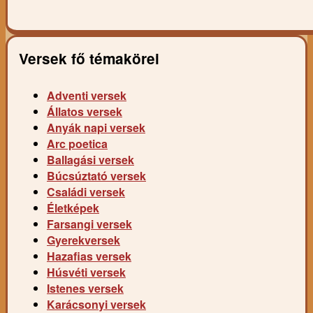
Versek fő témakörei
Adventi versek
Állatos versek
Anyák napi versek
Arc poetica
Ballagási versek
Búcsúztató versek
Családi versek
Életképek
Farsangi versek
Gyerekversek
Hazafias versek
Húsvéti versek
Istenes versek
Karácsonyi versek