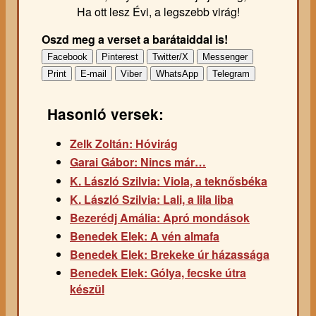
Ha ott lesz Évi, a legszebb virág!
Oszd meg a verset a barátaiddal is!
Facebook
Pinterest
Twitter/X
Messenger
Print
E-mail
Viber
WhatsApp
Telegram
Hasonló versek:
Zelk Zoltán: Hóvirág
Garai Gábor: Nincs már…
K. László Szilvia: Viola, a teknősbéka
K. László Szilvia: Lali, a lila liba
Bezerédj Amália: Apró mondások
Benedek Elek: A vén almafa
Benedek Elek: Brekeke úr házassága
Benedek Elek: Gólya, fecske útra
készül