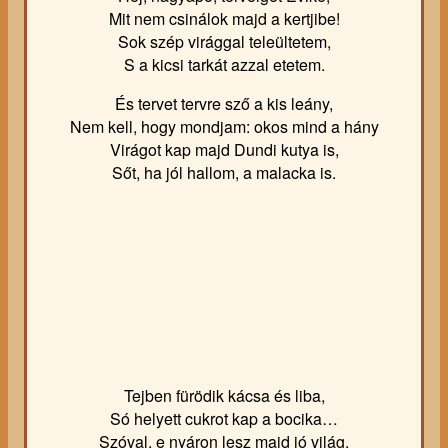
Mit nem csinálok majd a kertjibe!
Sok szép virággal teleültetem,
S a kicsi tarkát azzal etetem.
És tervet tervre sző a kis leány,
Nem kell, hogy mondjam: okos mind a hány
Virágot kap majd Dundi kutya is,
Sőt, ha jól hallom, a malacka is.
Tejben fürödik kácsa és liba,
Só helyett cukrot kap a bocika…
Szóval, e nyáron lesz majd jó világ,