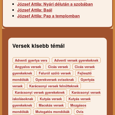
József Attila: Nyári délután a szobában
József Attila: Baál
József Attila: Pap a templomban
Versek kisebb témái
Adventi gyertya vers
Adventi versek gyerekeknek
Angyalos versek
Cicás versek
Cicás versek
gyerekeknek
Faluról szóló versek
Fejlesztő
mondókák
Gyerekversek ovisoknak
Gyertyás
versek
Karácsonyi versek felnőtteknek
Karácsonyi versek gyerekeknek
Karácsonyi versek
iskolásoknak
Kutyás versek
Kutyás versek
gyerekeknek
Macskás versek
Mozgásos
mondókák
Mutogatós mondókák
Ovis