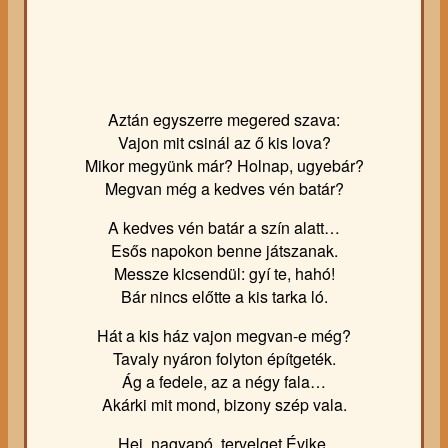
Aztán egyszerre megered szava:
Vajon mit csinál az ő kis lova?
Mikor megyünk már? Holnap, ugyebár?
Megvan még a kedves vén batár?
A kedves vén batár a szín alatt…
Esős napokon benne játszanak.
Messze kicsendül: gyí te, hahó!
Bár nincs előtte a kis tarka ló.
Hát a kis ház vajon megvan-e még?
Tavaly nyáron folyton építgeték.
Ág a fedele, az a négy fala…
Akárki mit mond, bizony szép vala.
Hej, nagyapó, tervelget Évike,