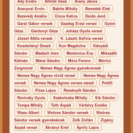
Ady Endre
Alföldi Géza
Arany János
Aranyosi Ervin
Babits Mihály
Benedek Elek
Bezerédj Amália
Cinca Katica
Dsida Jenő
Garai Gábor versek
Gazdag Erzsi versei
Gyóni
Géza
Gárdonyi Géza
Juhász Gyula versei
József Attila versek
K. László Szilvia versei
Kosztolányi Dezső
Kun Magdolna
Kányádi
Sándor
Madách Imre
Mentovics Éva
Mikszáth
Kálmán
Márai Sándor
Móra Ferenc
Móricz
Zsigmond
Nemes Nagy Ágnes gyerekversek
Nemes Nagy Ágnes rövid versei
Nemes Nagy Ágnes
versek
Nemes Nagy Ágnes verses meséi
Petőfi
Sándor
Pósa Lajos
Reményik Sándor
Reviczky Gyula
Szabolcska Mihály
Sík Sándor
Tompa Mihály
Tóth Árpád
Várfalvy Emőke
Wass Albert
Weöres Sándor versek
Weöres
Sándor versek gyerekeknek
Zelk Zoltán
Zigány
Árpád versei
Ábrányi Emil
Áprily Lajos