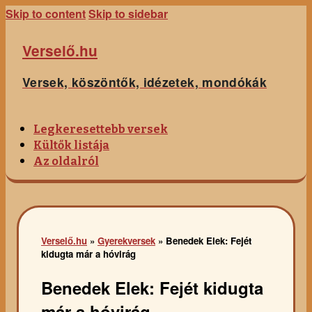
Skip to content
Skip to sidebar
Verselő.hu
Versek, köszöntők, idézetek, mondókák
Legkeresettebb versek
Kültők listája
Az oldalról
Verselő.hu
»
Gyerekversek
»
Benedek Elek: Fejét
kidugta már a hóvirág
Benedek Elek: Fejét kidugta
már a hóvirág