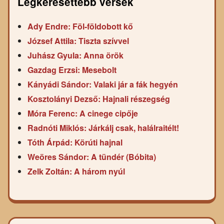
Legkeresettebb versek
Ady Endre: Föl-földobott kő
József Attila: Tiszta szívvel
Juhász Gyula: Anna örök
Gazdag Erzsi: Mesebolt
Kányádi Sándor: Valaki jár a fák hegyén
Kosztolányi Dezső: Hajnali részegség
Móra Ferenc: A cinege cipője
Radnóti Miklós: Járkálj csak, halálraitélt!
Tóth Árpád: Körúti hajnal
Weöres Sándor: A tündér (Bóbita)
Zelk Zoltán: A három nyúl