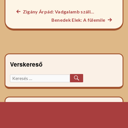
Előző
Zigány Árpád: Vadgalamb száll…
Bejegyzés
főzelék
Következ
Benedek Elek: A fülemile
navigáció
recept:
főzelék
recept:
Verskereső
KERESÉS
Keresett
főzelék
recept: