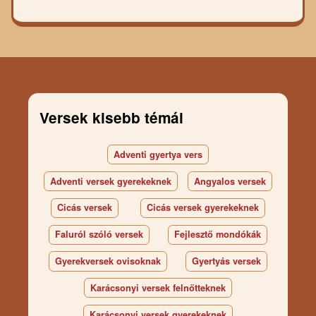
Versek kisebb témái
Adventi gyertya vers
Adventi versek gyerekeknek
Angyalos versek
Cicás versek
Cicás versek gyerekeknek
Faluról szóló versek
Fejlesztő mondókák
Gyerekversek ovisoknak
Gyertyás versek
Karácsonyi versek felnőtteknek
Karácsonyi versek gyerekeknek