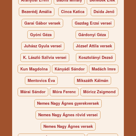
Aranyosi Ervin
Babits Mihály
Benedek Elek
Bezerédj Amália
Cinca Katica
Dsida Jenő
Garai Gábor versek
Gazdag Erzsi versei
Gyóni Géza
Gárdonyi Géza
Juhász Gyula versei
József Attila versek
K. László Szilvia versei
Kosztolányi Dezső
Kun Magdolna
Kányádi Sándor
Madách Imre
Mentovics Éva
Mikszáth Kálmán
Márai Sándor
Móra Ferenc
Móricz Zsigmond
Nemes Nagy Ágnes gyerekversek
Nemes Nagy Ágnes rövid versei
Nemes Nagy Ágnes versek