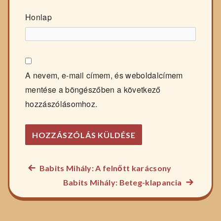
Honlap
A nevem, e-mail címem, és weboldalcímem
mentése a böngészőben a következő
hozzászólásomhoz.
Előző
Babits Mihály: A felnőtt karácsony
Bejegyzés
főzelék
Következ
Babits Mihály: Beteg-klapancia
navigáció
recept:
főzelék
recept: