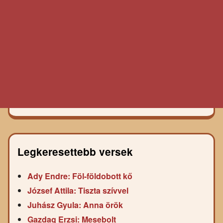
Legkeresettebb versek
Ady Endre: Föl-földobott kő
József Attila: Tiszta szívvel
Juhász Gyula: Anna örök
Gazdag Erzsi: Mesebolt