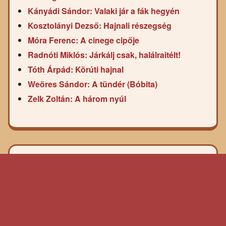
Kányádi Sándor: Valaki jár a fák hegyén
Kosztolányi Dezső: Hajnali részegség
Móra Ferenc: A cinege cipője
Radnóti Miklós: Járkálj csak, halálraitélt!
Tóth Árpád: Körúti hajnal
Weöres Sándor: A tündér (Bóbita)
Zelk Zoltán: A három nyúl