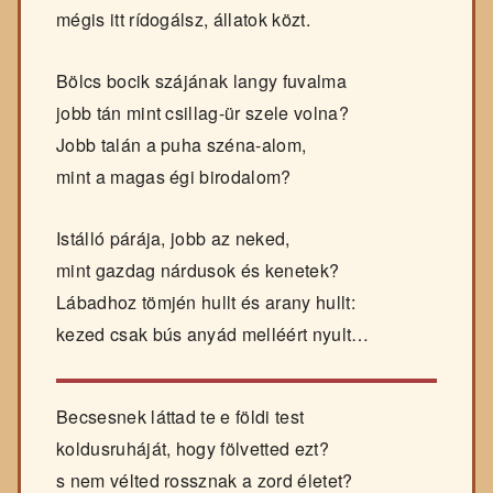
mégis itt rídogálsz, állatok közt.
Bölcs bocik szájának langy fuvalma
jobb tán mint csillag-ür szele volna?
Jobb talán a puha széna-alom,
mint a magas égi birodalom?
Istálló párája, jobb az neked,
mint gazdag nárdusok és kenetek?
Lábadhoz tömjén hullt és arany hullt:
kezed csak bús anyád melléért nyult…
Becsesnek láttad te e földi test
koldusruháját, hogy fölvetted ezt?
s nem vélted rossznak a zord életet?