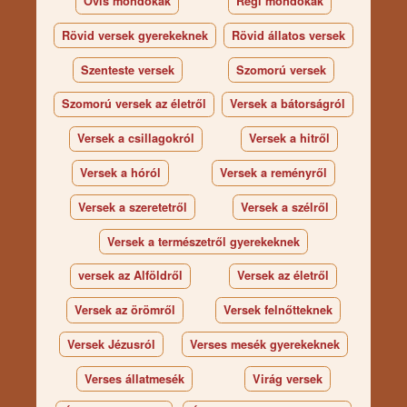
Ovis mondókák
Régi mondókák
Rövid versek gyerekeknek
Rövid állatos versek
Szenteste versek
Szomorú versek
Szomorú versek az életről
Versek a bátorságról
Versek a csillagokról
Versek a hitről
Versek a hóról
Versek a reményről
Versek a szeretetről
Versek a szélről
Versek a természetről gyerekeknek
versek az Alföldről
Versek az életről
Versek az örömről
Versek felnőtteknek
Versek Jézusról
Verses mesék gyerekeknek
Verses állatmesék
Virág versek