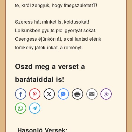
te, kiről zengjük, hogy ťmegszületettŤ!
Szeress hát minket is, koldusokat!
Lelkünkben gyujts pici gyertyát sokat.
Csengess éjünkön át, s csillantsd elénk
törékeny játékunkat, a reményt.
Oszd meg a verset a
barátaiddal is!
Hasonló Versek: