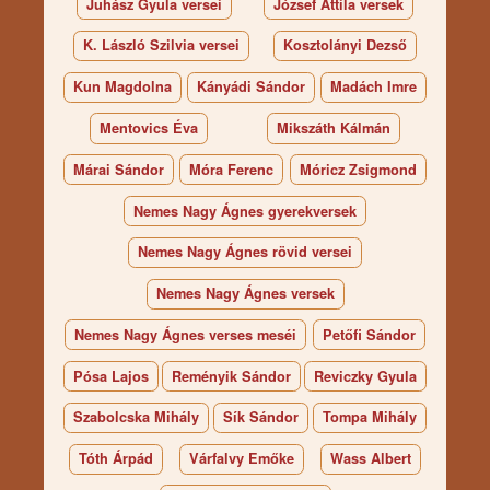
Juhász Gyula versei
József Attila versek
K. László Szilvia versei
Kosztolányi Dezső
Kun Magdolna
Kányádi Sándor
Madách Imre
Mentovics Éva
Mikszáth Kálmán
Márai Sándor
Móra Ferenc
Móricz Zsigmond
Nemes Nagy Ágnes gyerekversek
Nemes Nagy Ágnes rövid versei
Nemes Nagy Ágnes versek
Nemes Nagy Ágnes verses meséi
Petőfi Sándor
Pósa Lajos
Reményik Sándor
Reviczky Gyula
Szabolcska Mihály
Sík Sándor
Tompa Mihály
Tóth Árpád
Várfalvy Emőke
Wass Albert