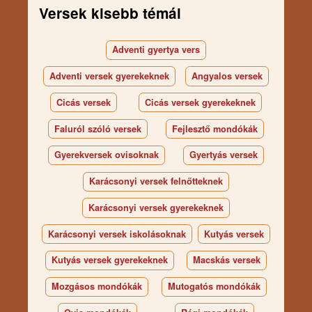
Versek kisebb témái
Adventi gyertya vers
Adventi versek gyerekeknek
Angyalos versek
Cicás versek
Cicás versek gyerekeknek
Faluról szóló versek
Fejlesztő mondókák
Gyerekversek ovisoknak
Gyertyás versek
Karácsonyi versek felnőtteknek
Karácsonyi versek gyerekeknek
Karácsonyi versek iskolásoknak
Kutyás versek
Kutyás versek gyerekeknek
Macskás versek
Mozgásos mondókák
Mutogatós mondókák