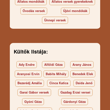
Állatos mondókák
Állatos versek gyerekeknek
Óvodás versek
Újévi mondókák
Ünnepi versek
Kültők listája:
Ady Endre
Alföldi Géza
Arany János
Aranyosi Ervin
Babits Mihály
Benedek Elek
Bezerédj Amália
Cinca Katica
Dsida Jenő
Garai Gábor versek
Gazdag Erzsi versei
Gyóni Géza
Gárdonyi Géza