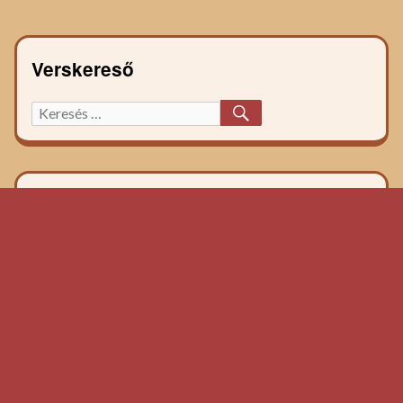
Verskereső
KERESÉS
Keresett
főzelék
recept: