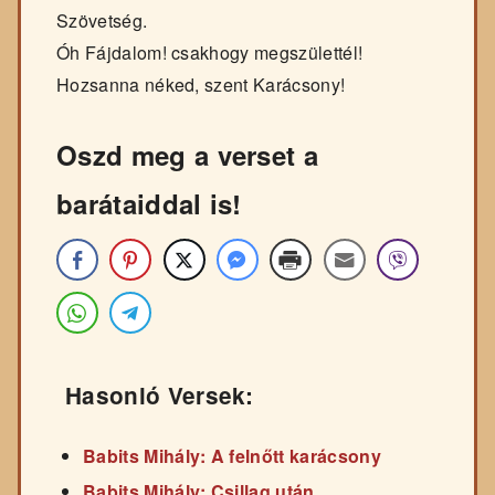
Szövetség.
Óh Fájdalom! csakhogy megszülettél!
Hozsanna néked, szent Karácsony!
Oszd meg a verset a
barátaiddal is!
Hasonló Versek:
Babits Mihály: A felnőtt karácsony
Babits Mihály: Csillag után