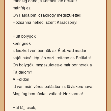
felhőkig dobálja körmeit; de nékünk
már fáj ez!
Óh Fájdalom! csakhogy megszülettél!
Hozsanna néked! szent Karácsony!
Hűlt bolygók
keringnek
s fészket vert bennük az Élet: vad madár!
saját húsát tépi és eszi: rettenetes Pelikán!
Óh bolygók! megszületett-e már bennetek a
Fájdalom?
A Földön
itt van már, véres palástban s töviskoronával!
Meg fog bennünket váltani: Hozsanna!
Hát fájj csak,