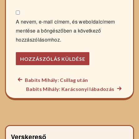
A nevem, e-mail címem, és weboldalcímem
mentése a böngészőben a következő
hozzászólásomhoz.
Előző
Babits Mihály: Csillag után
Bejegyzés
főzelék
Következ
Babits Mihály: Karácsonyi lábadozás
navigáció
recept:
főzelék
recept:
Verskereső