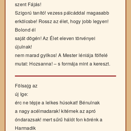
szent Fájás!
Szigorú tanító! vezess pálcáddal magasabb
erkölcsbe! Rossz az élet, hogy jobb legyen!
Bolond él
saját dögén! Az Élet eleven törvényei
újulnak!
nem marad gyilkos! A Mester léniája fölfelé
mutat: Hozsanna! – s formája mint a kereszt.
Fölsajg az
új Ige:
érc ne tépje a lelkes húsokat! Bénulnak
a nagy acélmadarak! kitérnek az apró
óndarazsak! mert sűrű hálót fon körénk a
Harmadik