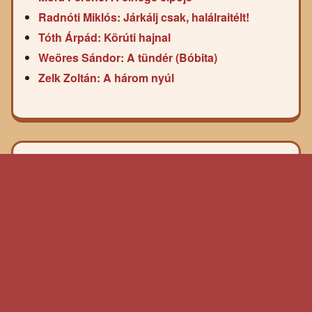
Radnóti Miklós: Járkálj csak, halálraitélt!
Tóth Árpád: Körúti hajnal
Weöres Sándor: A tündér (Bóbita)
Zelk Zoltán: A három nyúl