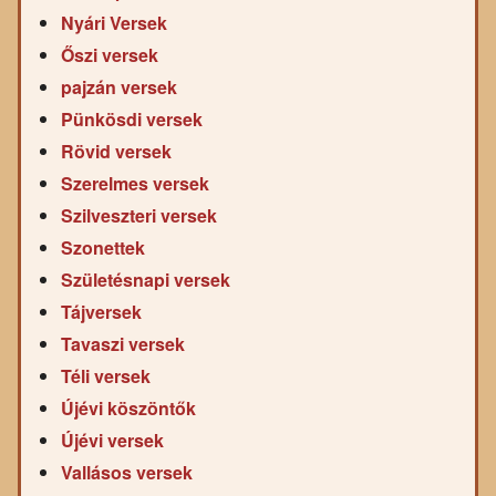
Nyári Versek
Őszi versek
pajzán versek
Pünkösdi versek
Rövid versek
Szerelmes versek
Szilveszteri versek
Szonettek
Születésnapi versek
Tájversek
Tavaszi versek
Téli versek
Újévi köszöntők
Újévi versek
Vallásos versek