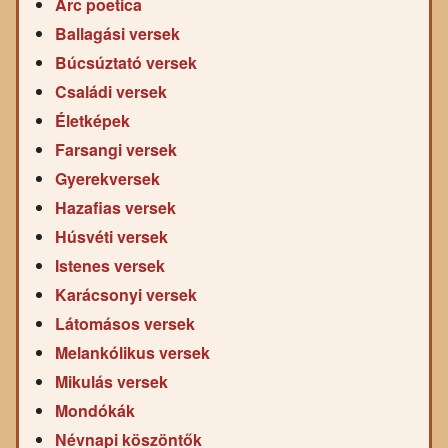
Arc poetica
Ballagási versek
Búcsúztató versek
Családi versek
Életképek
Farsangi versek
Gyerekversek
Hazafias versek
Húsvéti versek
Istenes versek
Karácsonyi versek
Látomásos versek
Melankólikus versek
Mikulás versek
Mondókák
Névnapi köszöntők