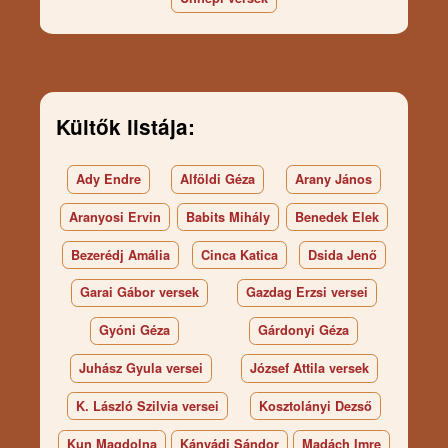
Kültők listája:
Ady Endre
Alföldi Géza
Arany János
Aranyosi Ervin
Babits Mihály
Benedek Elek
Bezerédj Amália
Cinca Katica
Dsida Jenő
Garai Gábor versek
Gazdag Erzsi versei
Gyóni Géza
Gárdonyi Géza
Juhász Gyula versei
József Attila versek
K. László Szilvia versei
Kosztolányi Dezső
Kun Magdolna
Kányádi Sándor
Madách Imre