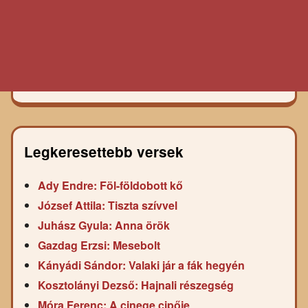
Legkeresettebb versek
Ady Endre: Föl-földobott kő
József Attila: Tiszta szívvel
Juhász Gyula: Anna örök
Gazdag Erzsi: Mesebolt
Kányádi Sándor: Valaki jár a fák hegyén
Kosztolányi Dezső: Hajnali részegség
Móra Ferenc: A cinege cipője