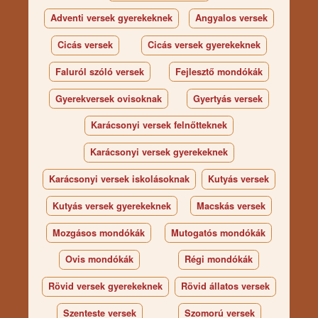
Adventi versek gyerekeknek
Angyalos versek
Cicás versek
Cicás versek gyerekeknek
Faluról szóló versek
Fejlesztő mondókák
Gyerekversek ovisoknak
Gyertyás versek
Karácsonyi versek felnőtteknek
Karácsonyi versek gyerekeknek
Karácsonyi versek iskolásoknak
Kutyás versek
Kutyás versek gyerekeknek
Macskás versek
Mozgásos mondókák
Mutogatós mondókák
Ovis mondókák
Régi mondókák
Rövid versek gyerekeknek
Rövid állatos versek
Szenteste versek
Szomorú versek