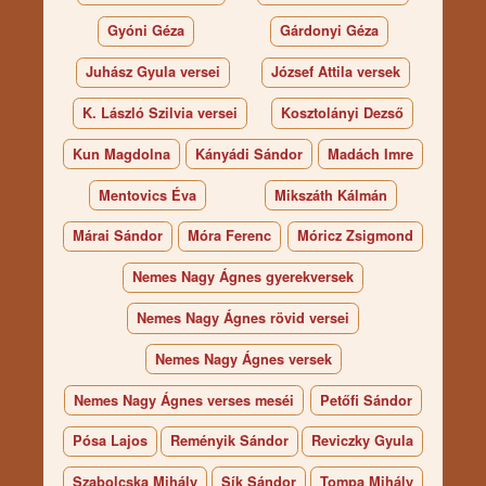
Gyóni Géza
Gárdonyi Géza
Juhász Gyula versei
József Attila versek
K. László Szilvia versei
Kosztolányi Dezső
Kun Magdolna
Kányádi Sándor
Madách Imre
Mentovics Éva
Mikszáth Kálmán
Márai Sándor
Móra Ferenc
Móricz Zsigmond
Nemes Nagy Ágnes gyerekversek
Nemes Nagy Ágnes rövid versei
Nemes Nagy Ágnes versek
Nemes Nagy Ágnes verses meséi
Petőfi Sándor
Pósa Lajos
Reményik Sándor
Reviczky Gyula
Szabolcska Mihály
Sík Sándor
Tompa Mihály