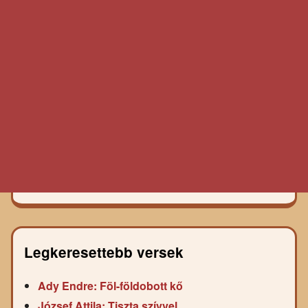
Legkeresettebb versek
Ady Endre: Föl-földobott kő
József Attila: Tiszta szívvel