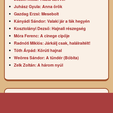
Juhász Gyula: Anna örök
Gazdag Erzsi: Mesebolt
Kányádi Sándor: Valaki jár a fák hegyén
Kosztolányi Dezső: Hajnali részegség
Móra Ferenc: A cinege cipője
Radnóti Miklós: Járkálj csak, halálraitélt!
Tóth Árpád: Körúti hajnal
Weöres Sándor: A tündér (Bóbita)
Zelk Zoltán: A három nyúl