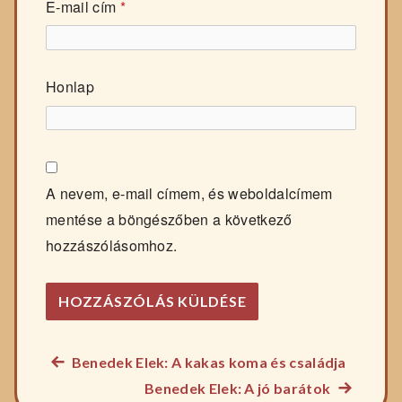
E-mail cím
*
Honlap
A nevem, e-mail címem, és weboldalcímem
mentése a böngészőben a következő
hozzászólásomhoz.
Előző
Benedek Elek: A kakas koma és családja
Bejegyzés
főzelék
Következ
Benedek Elek: A jó barátok