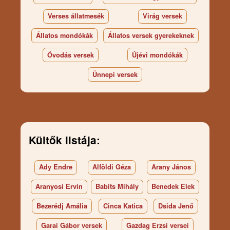
Verses állatmesék
Virág versek
Állatos mondókák
Állatos versek gyerekeknek
Óvodás versek
Újévi mondókák
Ünnepi versek
Kültők listája:
Ady Endre
Alföldi Géza
Arany János
Aranyosi Ervin
Babits Mihály
Benedek Elek
Bezerédj Amália
Cinca Katica
Dsida Jenő
Garai Gábor versek
Gazdag Erzsi versei