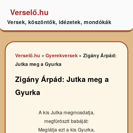
Verselő.hu
Versek, köszöntők, idézetek, mondókák
Verselő.hu
»
Gyerekversek
»
Zigány Árpád:
Jutka meg a Gyurka
Zigány Árpád: Jutka meg a
Gyurka
A kis Jutka megmosdatja,
megfüröszti babáját:
Meglátja ezt a kis Gyurka,