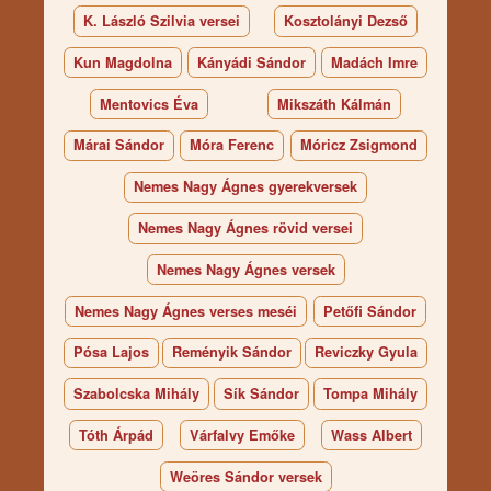
K. László Szilvia versei
Kosztolányi Dezső
Kun Magdolna
Kányádi Sándor
Madách Imre
Mentovics Éva
Mikszáth Kálmán
Márai Sándor
Móra Ferenc
Móricz Zsigmond
Nemes Nagy Ágnes gyerekversek
Nemes Nagy Ágnes rövid versei
Nemes Nagy Ágnes versek
Nemes Nagy Ágnes verses meséi
Petőfi Sándor
Pósa Lajos
Reményik Sándor
Reviczky Gyula
Szabolcska Mihály
Sík Sándor
Tompa Mihály
Tóth Árpád
Várfalvy Emőke
Wass Albert
Weöres Sándor versek