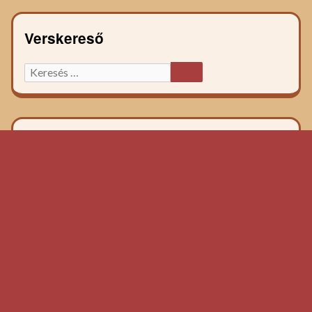
Verskereső
Keresett
KERESÉS
főzelék
recept: