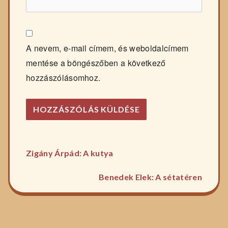
A nevem, e-mail címem, és weboldalcímem
mentése a böngészőben a következő
hozzászólásomhoz.
Előző
Bejegyzés
Zigány Árpád: A kutya
főzelék
Követ
navigáció
recept:
Benedek Elek: A sétatéren
főzelé
recept