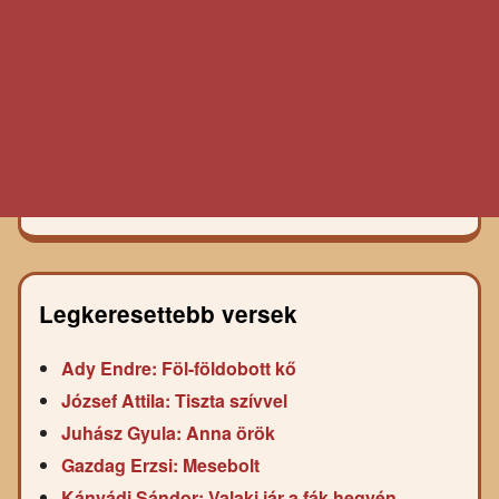
Legkeresettebb versek
Ady Endre: Föl-földobott kő
József Attila: Tiszta szívvel
Juhász Gyula: Anna örök
Gazdag Erzsi: Mesebolt
Kányádi Sándor: Valaki jár a fák hegyén