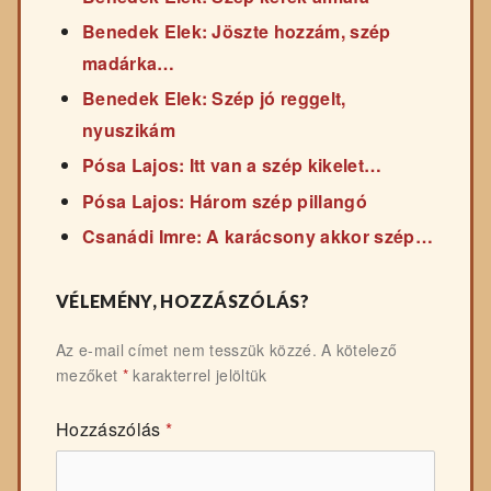
Benedek Elek: Jöszte hozzám, szép
madárka…
Benedek Elek: Szép jó reggelt,
nyuszikám
Pósa Lajos: Itt van a szép kikelet…
Pósa Lajos: Három szép pillangó
Csanádi Imre: A karácsony akkor szép…
VÉLEMÉNY, HOZZÁSZÓLÁS?
Az e-mail címet nem tesszük közzé.
A kötelező
mezőket
*
karakterrel jelöltük
Hozzászólás
*