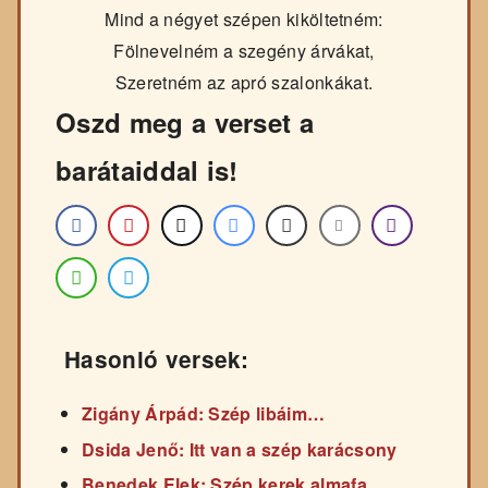
Mind a négyet szépen kiköltetném:
Fölnevelném a szegény árvákat,
Szeretném az apró szalonkákat.
Oszd meg a verset a
barátaiddal is!
Hasonló versek:
Zigány Árpád: Szép libáim…
Dsida Jenő: Itt van a szép karácsony
Benedek Elek: Szép kerek almafa