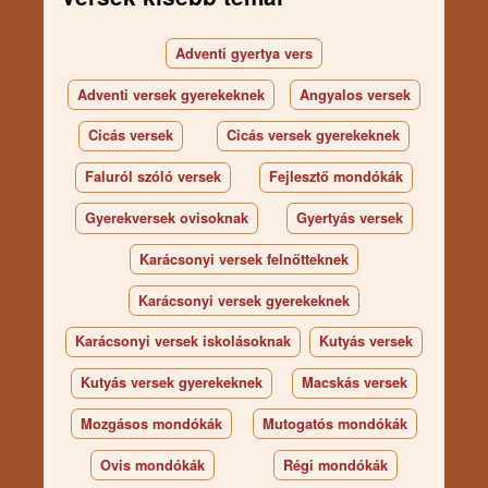
Adventi gyertya vers
Adventi versek gyerekeknek
Angyalos versek
Cicás versek
Cicás versek gyerekeknek
Faluról szóló versek
Fejlesztő mondókák
Gyerekversek ovisoknak
Gyertyás versek
Karácsonyi versek felnőtteknek
Karácsonyi versek gyerekeknek
Karácsonyi versek iskolásoknak
Kutyás versek
Kutyás versek gyerekeknek
Macskás versek
Mozgásos mondókák
Mutogatós mondókák
Ovis mondókák
Régi mondókák