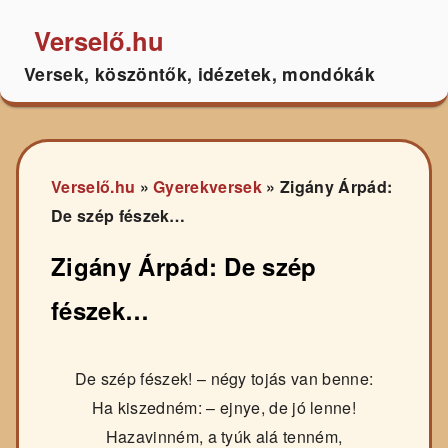
Verselő.hu
Versek, köszöntők, idézetek, mondókák
Verselő.hu
»
Gyerekversek
»
Zigány Árpád:
De szép fészek…
Zigány Árpád: De szép
fészek…
De szép fészek! – négy tojás van benne:
Ha kiszedném: – ejnye, de jó lenne!
Hazavinném, a tyúk alá tenném,