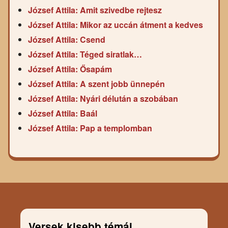
József Attila: Amit szivedbe rejtesz
József Attila: Mikor az uccán átment a kedves
József Attila: Csend
József Attila: Téged siratlak…
József Attila: Ősapám
József Attila: A szent jobb ünnepén
József Attila: Nyári délután a szobában
József Attila: Baál
József Attila: Pap a templomban
Versek kisebb témái