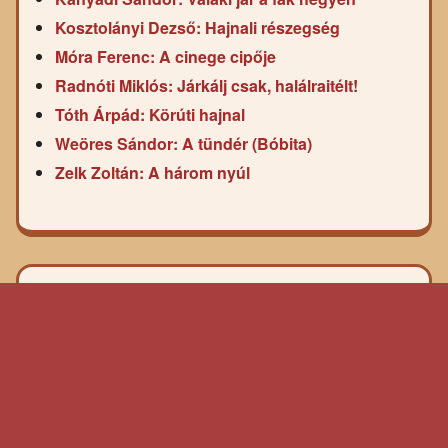
Kosztolányi Dezső: Hajnali részegség
Móra Ferenc: A cinege cipője
Radnóti Miklós: Járkálj csak, halálraitélt!
Tóth Árpád: Körúti hajnal
Weöres Sándor: A tündér (Bóbita)
Zelk Zoltán: A három nyúl