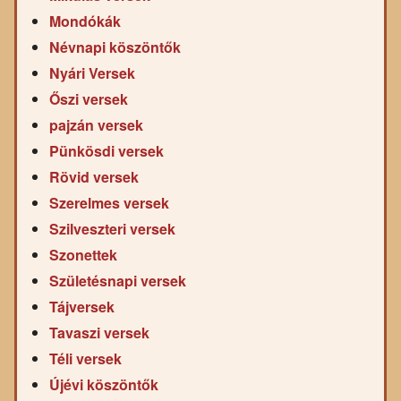
Mondókák
Névnapi köszöntők
Nyári Versek
Őszi versek
pajzán versek
Pünkösdi versek
Rövid versek
Szerelmes versek
Szilveszteri versek
Szonettek
Születésnapi versek
Tájversek
Tavaszi versek
Téli versek
Újévi köszöntők