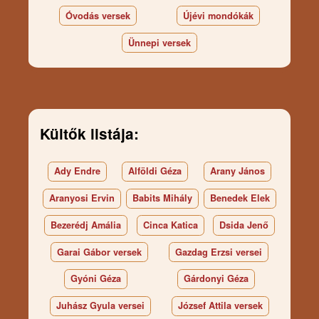
Óvodás versek
Újévi mondókák
Ünnepi versek
Kültők listája:
Ady Endre
Alföldi Géza
Arany János
Aranyosi Ervin
Babits Mihály
Benedek Elek
Bezerédj Amália
Cinca Katica
Dsida Jenő
Garai Gábor versek
Gazdag Erzsi versei
Gyóni Géza
Gárdonyi Géza
Juhász Gyula versei
József Attila versek