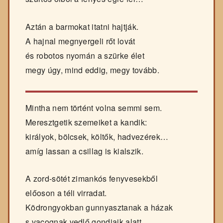
Aztán a barmokat itatni hajtják.
A hajnal megnyergeli rőt lovát
és robotos nyomán a szürke élet
megy úgy, mind eddig, megy tovább.
Mintha nem történt volna semmi sem.
Meresztgetik szemeiket a kandik:
királyok, bölcsek, költők, hadvezérek…
amíg lassan a csillag is kialszik.
A zord-sötét zimankós fenyvesekből
előoson a téli virradat.
Ködrongyokban gunnyasztanak a házak
s vacognak vedlő gondjaik alatt…