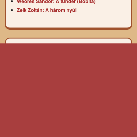
Weöres Sándor: A tündér (Bóbita)
Zelk Zoltán: A három nyúl