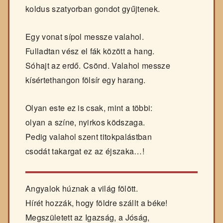
koldus szatyorban gondot gyűjtenek.
Egy vonat sípol messze valahol.
Fulladtan vész el fák között a hang.
Sóhajt az erdő. Csönd. Valahol messze
kísértethangon fölsír egy harang.
Olyan este ez is csak, mint a többi:
olyan a színe, nyirkos ködszaga.
Pedig valahol szent titokpalástban
csodát takargat ez az éjszaka…!
Angyalok húznak a világ fölött.
Hírét hozzák, hogy földre szállt a béke!
Megszületett az Igazság, a Jóság,