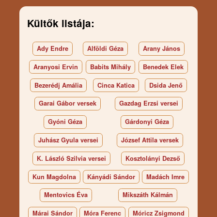
Kültők listája:
Ady Endre
Alföldi Géza
Arany János
Aranyosi Ervin
Babits Mihály
Benedek Elek
Bezerédj Amália
Cinca Katica
Dsida Jenő
Garai Gábor versek
Gazdag Erzsi versei
Gyóni Géza
Gárdonyi Géza
Juhász Gyula versei
József Attila versek
K. László Szilvia versei
Kosztolányi Dezső
Kun Magdolna
Kányádi Sándor
Madách Imre
Mentovics Éva
Mikszáth Kálmán
Márai Sándor
Móra Ferenc
Móricz Zsigmond