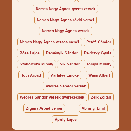
Nemes Nagy Ágnes gyerekversek
Nemes Nagy Ágnes rövid versei
Nemes Nagy Ágnes versek
Nemes Nagy Ágnes verses meséi
Petőfi Sándor
Pósa Lajos
Reményik Sándor
Reviczky Gyula
Szabolcska Mihály
Sík Sándor
Tompa Mihály
Tóth Árpád
Várfalvy Emőke
Wass Albert
Weöres Sándor versek
Weöres Sándor versek gyerekeknek
Zelk Zoltán
Zigány Árpád versei
Ábrányi Emil
Áprily Lajos