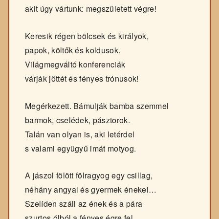
akit úgy vártunk: megszületett végre!
Keresik régen bölcsek és királyok,
papok, költők és koldusok.
Világmegváltó konferenciák
várják jöttét és fényes trónusok!
Megérkezett. Bámulják bamba szemmel
barmok, cselédek, pásztorok.
Talán van olyan is, aki letérdel
s valami együgyű imát motyog.
A jászol fölött fölragyog egy csillag,
néhány angyal és gyermek énekel…
Szelíden száll az ének és a pára
szurtos ólból a fényes égre fel…