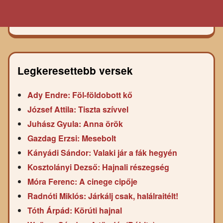
Legkeresettebb versek
Ady Endre: Föl-földobott kő
József Attila: Tiszta szívvel
Juhász Gyula: Anna örök
Gazdag Erzsi: Mesebolt
Kányádi Sándor: Valaki jár a fák hegyén
Kosztolányi Dezső: Hajnali részegség
Móra Ferenc: A cinege cipője
Radnóti Miklós: Járkálj csak, halálraitélt!
Tóth Árpád: Körúti hajnal