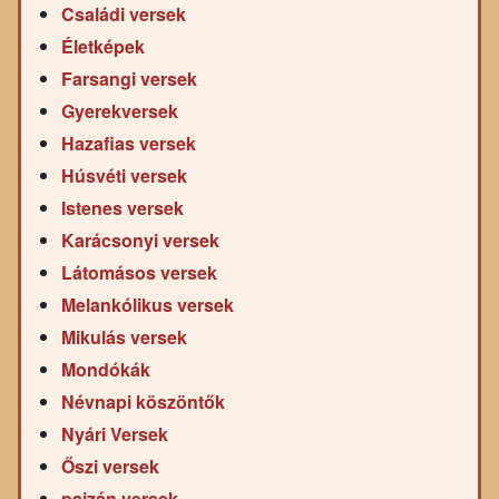
Családi versek
Életképek
Farsangi versek
Gyerekversek
Hazafias versek
Húsvéti versek
Istenes versek
Karácsonyi versek
Látomásos versek
Melankólikus versek
Mikulás versek
Mondókák
Névnapi köszöntők
Nyári Versek
Őszi versek
pajzán versek