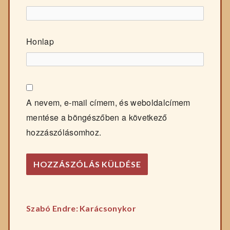
Honlap
A nevem, e-mail címem, és weboldalcímem
mentése a böngészőben a következő
hozzászólásomhoz.
Előző
Bejegyzés
Szabó Endre: Karácsonykor
főzelék
Követ
navigáció
recept: