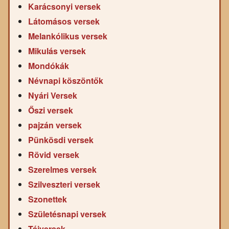
Karácsonyi versek
Látomásos versek
Melankólikus versek
Mikulás versek
Mondókák
Névnapi köszöntők
Nyári Versek
Őszi versek
pajzán versek
Pünkösdi versek
Rövid versek
Szerelmes versek
Szilveszteri versek
Szonettek
Születésnapi versek
Tájversek