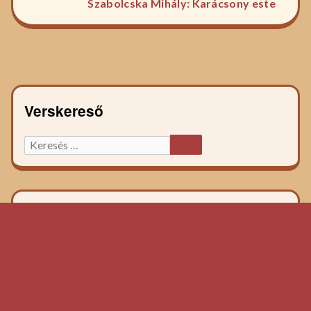
Szabolcska Mihály: Karácsony este
főzelé
recept
Verskereső
Keresett
KERESÉS
főzelék
recept: