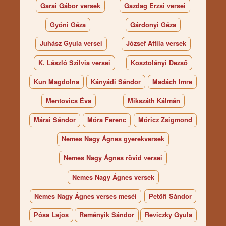
Garai Gábor versek
Gazdag Erzsi versei
Gyóni Géza
Gárdonyi Géza
Juhász Gyula versei
József Attila versek
K. László Szilvia versei
Kosztolányi Dezső
Kun Magdolna
Kányádi Sándor
Madách Imre
Mentovics Éva
Mikszáth Kálmán
Márai Sándor
Móra Ferenc
Móricz Zsigmond
Nemes Nagy Ágnes gyerekversek
Nemes Nagy Ágnes rövid versei
Nemes Nagy Ágnes versek
Nemes Nagy Ágnes verses meséi
Petőfi Sándor
Pósa Lajos
Reményik Sándor
Reviczky Gyula