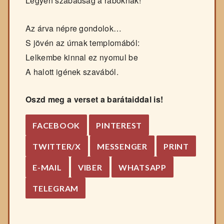
Legyen szabadság a raboknak!
Az árva népre gondolok…
S jövén az úrnak templomából:
Lelkembe kinnal ez nyomul be
A halott igének szavából.
Oszd meg a verset a barátaiddal is!
FACEBOOK
PINTEREST
TWITTER/X
MESSENGER
PRINT
E-MAIL
VIBER
WHATSAPP
TELEGRAM