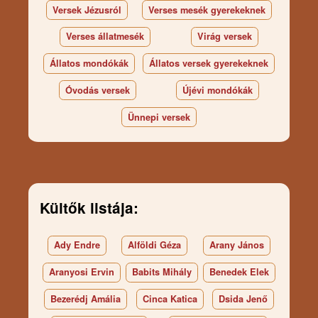
Versek Jézusról
Verses mesék gyerekeknek
Verses állatmesék
Virág versek
Állatos mondókák
Állatos versek gyerekeknek
Óvodás versek
Újévi mondókák
Ünnepi versek
Kültők listája:
Ady Endre
Alföldi Géza
Arany János
Aranyosi Ervin
Babits Mihály
Benedek Elek
Bezerédj Amália
Cinca Katica
Dsida Jenő