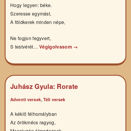
Hogy legyen: béke.
Szeresse egymást,
A földkerek minden népe,
Ne fogjon fegyvert,
S testvérét…
Végigolvasom →
Juhász Gyula: Rorate
,
Adventi versek
Téli versek
A kéklő félhomályban
Az örökmécs ragyog,
Mosolygón álmodoznak