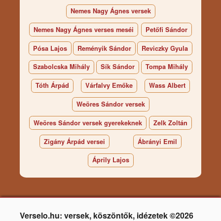
Nemes Nagy Ágnes versek
Nemes Nagy Ágnes verses meséi
Petőfi Sándor
Pósa Lajos
Reményik Sándor
Reviczky Gyula
Szabolcska Mihály
Sík Sándor
Tompa Mihály
Tóth Árpád
Várfalvy Emőke
Wass Albert
Weöres Sándor versek
Weöres Sándor versek gyerekeknek
Zelk Zoltán
Zigány Árpád versei
Ábrányi Emil
Áprily Lajos
Verselo.hu: versek, köszöntők, idézetek ©2026