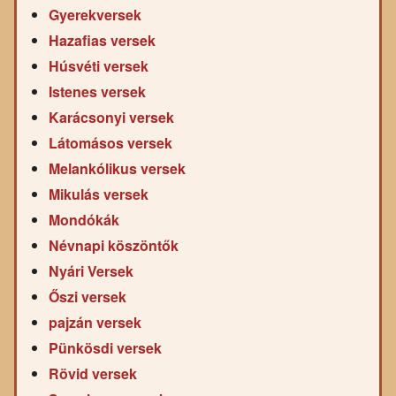
Gyerekversek
Hazafias versek
Húsvéti versek
Istenes versek
Karácsonyi versek
Látomásos versek
Melankólikus versek
Mikulás versek
Mondókák
Névnapi köszöntők
Nyári Versek
Őszi versek
pajzán versek
Pünkösdi versek
Rövid versek