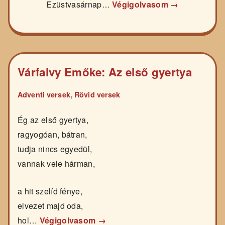
Ezüstvasárnap…
Végigolvasom →
Várfalvy Emőke: Az első gyertya
,
Adventi versek
Rövid versek
Ég az első gyertya,
ragyogóan, bátran,
tudja nincs egyedül,
vannak vele hárman,
a hit szelíd fénye,
elvezet majd oda,
hol…
Végigolvasom →