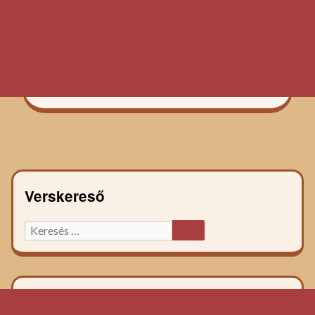
Verskereső
Keresett
KERESÉS
főzelék
recept: