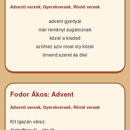
,
,
Adventi versek
Gyerekversek
Rövid versek
advent gyertyái
már reményt sugároznak
közel a kisded
szívhez szív most oly közel
örvend szeret és ölel
Fodor Ákos: Advent
,
,
Adventi versek
Gyerekversek
Rövid versek
Kit igazán vársz:
életedben él – rég itt