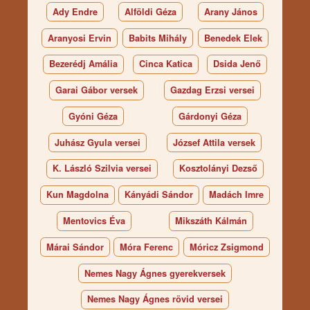
Ady Endre
Alföldi Géza
Arany János
Aranyosi Ervin
Babits Mihály
Benedek Elek
Bezerédj Amália
Cinca Katica
Dsida Jenő
Garai Gábor versek
Gazdag Erzsi versei
Gyóni Géza
Gárdonyi Géza
Juhász Gyula versei
József Attila versek
K. László Szilvia versei
Kosztolányi Dezső
Kun Magdolna
Kányádi Sándor
Madách Imre
Mentovics Éva
Mikszáth Kálmán
Márai Sándor
Móra Ferenc
Móricz Zsigmond
Nemes Nagy Ágnes gyerekversek
Nemes Nagy Ágnes rövid versei