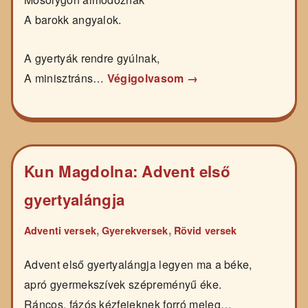
A barokk angyalok.
A gyertyák rendre gyúlnak,
A minisztráns…
Végigolvasom →
Kun Magdolna: Advent első
gyertyalángja
,
,
Adventi versek
Gyerekversek
Rövid versek
Advent első gyertyalángja legyen ma a béke,
apró gyermekszívek szépreményű éke.
Ráncos, fázós kézfejeknek forró meleg…