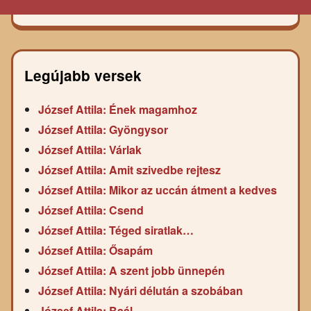
Legújabb versek
József Attila: Ének magamhoz
József Attila: Gyöngysor
József Attila: Várlak
József Attila: Amit szivedbe rejtesz
József Attila: Mikor az uccán átment a kedves
József Attila: Csend
József Attila: Téged siratlak…
József Attila: Ősapám
József Attila: A szent jobb ünnepén
József Attila: Nyári délután a szobában
József Attila: Baál