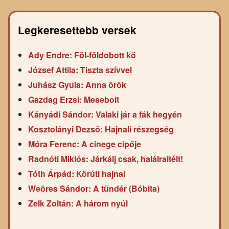
Legkeresettebb versek
Ady Endre: Föl-földobott kő
József Attila: Tiszta szívvel
Juhász Gyula: Anna örök
Gazdag Erzsi: Mesebolt
Kányádi Sándor: Valaki jár a fák hegyén
Kosztolányi Dezső: Hajnali részegség
Móra Ferenc: A cinege cipője
Radnóti Miklós: Járkálj csak, halálraitélt!
Tóth Árpád: Körúti hajnal
Weöres Sándor: A tündér (Bóbita)
Zelk Zoltán: A három nyúl