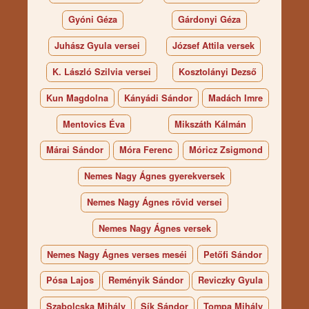
Gyóni Géza
Gárdonyi Géza
Juhász Gyula versei
József Attila versek
K. László Szilvia versei
Kosztolányi Dezső
Kun Magdolna
Kányádi Sándor
Madách Imre
Mentovics Éva
Mikszáth Kálmán
Márai Sándor
Móra Ferenc
Móricz Zsigmond
Nemes Nagy Ágnes gyerekversek
Nemes Nagy Ágnes rövid versei
Nemes Nagy Ágnes versek
Nemes Nagy Ágnes verses meséi
Petőfi Sándor
Pósa Lajos
Reményik Sándor
Reviczky Gyula
Szabolcska Mihály
Sík Sándor
Tompa Mihály