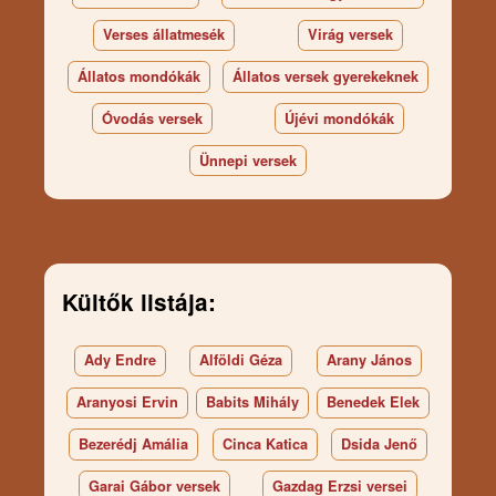
Verses állatmesék
Virág versek
Állatos mondókák
Állatos versek gyerekeknek
Óvodás versek
Újévi mondókák
Ünnepi versek
Kültők listája:
Ady Endre
Alföldi Géza
Arany János
Aranyosi Ervin
Babits Mihály
Benedek Elek
Bezerédj Amália
Cinca Katica
Dsida Jenő
Garai Gábor versek
Gazdag Erzsi versei