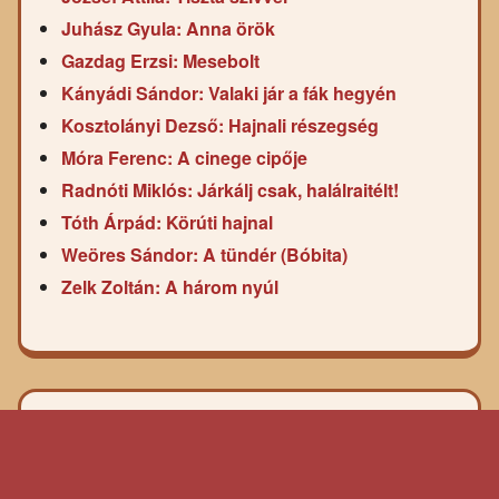
Juhász Gyula: Anna örök
Gazdag Erzsi: Mesebolt
Kányádi Sándor: Valaki jár a fák hegyén
Kosztolányi Dezső: Hajnali részegség
Móra Ferenc: A cinege cipője
Radnóti Miklós: Járkálj csak, halálraitélt!
Tóth Árpád: Körúti hajnal
Weöres Sándor: A tündér (Bóbita)
Zelk Zoltán: A három nyúl