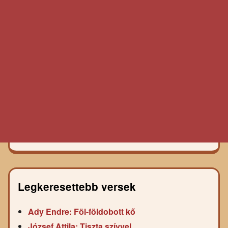
Legkeresettebb versek
Ady Endre: Föl-földobott kő
József Attila: Tiszta szívvel