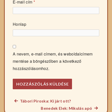
E-mail cím
*
Honlap
A nevem, e-mail címem, és weboldalcímem
mentése a böngészőben a következő
hozzászólásomhoz.
Előző
Tábori Piroska: Ki járt ott?
Bejegyzés
főzelék
Következ
Benedek Elek: Mikulás apó