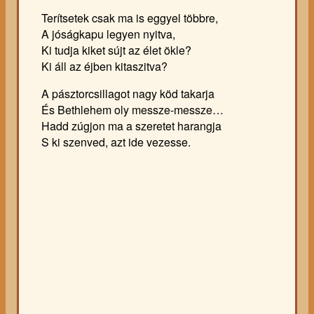
Terítsetek csak ma is eggyel többre,
A jóságkapu legyen nyitva,
Ki tudja kiket sújt az élet ökle?
Ki áll az éjben kitaszitva?
A pásztorcsillagot nagy köd takarja
És Bethlehem oly messze-messze…
Hadd zúgjon ma a szeretet harangja
S ki szenved, azt ide vezesse.