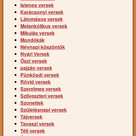
Istenes versek
Karácsonyi versek
Látomásos versek
Melankólikus versek
Mikulás versek
Mondókák
Névnapi köszöntők
Nyári Versek
Őszi versek
pajzán versek
Pünkösdi versek
Rövid versek
Szerelmes versek
Szilveszteri versek
Szonettek
Születésnapi versek
Tájversek
Tavaszi versek
Téli versek