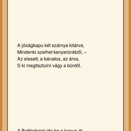
A jóságkapu két szárnya kitárva,
Mindenki szelhet kenyerünkből, –
Az elesett, a bánatos, az árva,
S ki megtisztulni vágy a büntől.
A Bethlehemi jön be e kapun át,