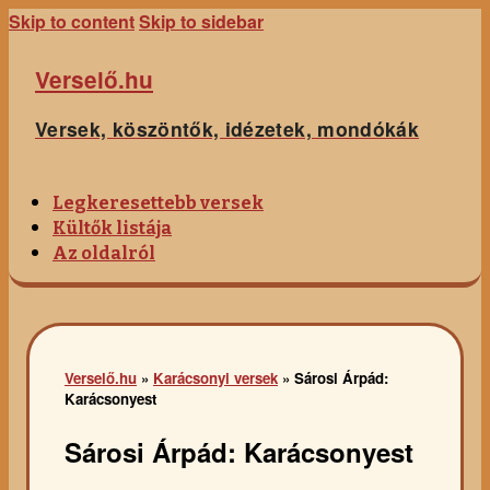
Skip to content
Skip to sidebar
Verselő.hu
Versek, köszöntők, idézetek, mondókák
Legkeresettebb versek
Kültők listája
Az oldalról
Verselő.hu
»
Karácsonyi versek
»
Sárosi Árpád:
Karácsonyest
Sárosi Árpád: Karácsonyest