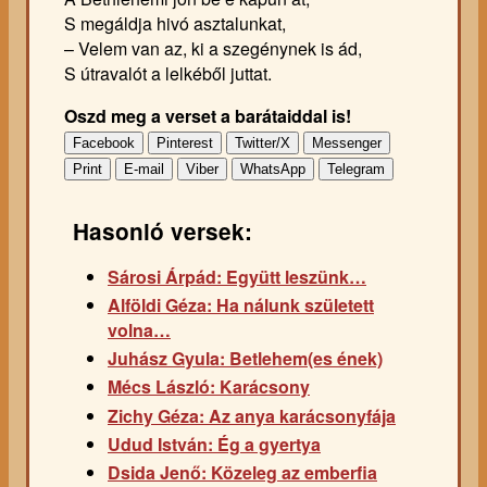
S megáldja hivó asztalunkat,
– Velem van az, ki a szegénynek is ád,
S útravalót a lelkéből juttat.
Oszd meg a verset a barátaiddal is!
Facebook
Pinterest
Twitter/X
Messenger
Print
E-mail
Viber
WhatsApp
Telegram
Hasonló versek:
Sárosi Árpád: Együtt leszünk…
Alföldi Géza: Ha nálunk született
volna…
Juhász Gyula: Betlehem(es ének)
Mécs László: Karácsony
Zichy Géza: Az anya karácsonyfája
Udud István: Ég a gyertya
Dsida Jenő: Közeleg az emberfia