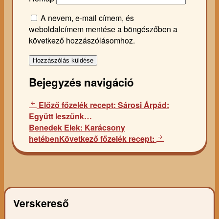
A nevem, e-mail címem, és
weboldalcímem mentése a böngészőben a
következő hozzászólásomhoz.
Bejegyzés navigáció
Előző főzelék recept:
Sárosi Árpád:
Együtt leszünk…
Benedek Elek: Karácsony
hetében
Következő főzelék recept:
Verskereső