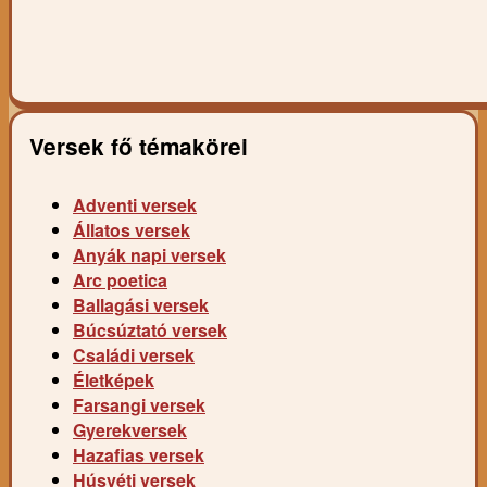
Versek fő témakörei
Adventi versek
Állatos versek
Anyák napi versek
Arc poetica
Ballagási versek
Búcsúztató versek
Családi versek
Életképek
Farsangi versek
Gyerekversek
Hazafias versek
Húsvéti versek