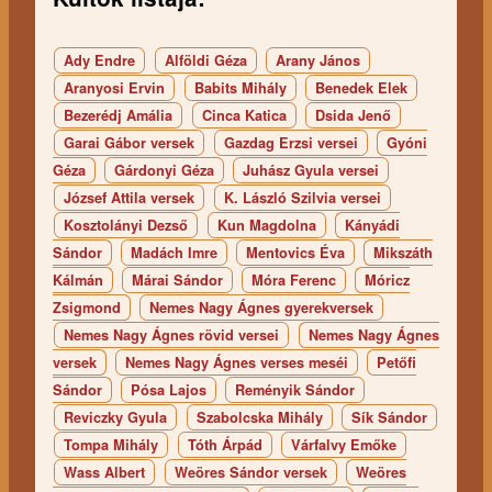
Ady Endre
Alföldi Géza
Arany János
Aranyosi Ervin
Babits Mihály
Benedek Elek
Bezerédj Amália
Cinca Katica
Dsida Jenő
Garai Gábor versek
Gazdag Erzsi versei
Gyóni
Géza
Gárdonyi Géza
Juhász Gyula versei
József Attila versek
K. László Szilvia versei
Kosztolányi Dezső
Kun Magdolna
Kányádi
Sándor
Madách Imre
Mentovics Éva
Mikszáth
Kálmán
Márai Sándor
Móra Ferenc
Móricz
Zsigmond
Nemes Nagy Ágnes gyerekversek
Nemes Nagy Ágnes rövid versei
Nemes Nagy Ágnes
versek
Nemes Nagy Ágnes verses meséi
Petőfi
Sándor
Pósa Lajos
Reményik Sándor
Reviczky Gyula
Szabolcska Mihály
Sík Sándor
Tompa Mihály
Tóth Árpád
Várfalvy Emőke
Wass Albert
Weöres Sándor versek
Weöres