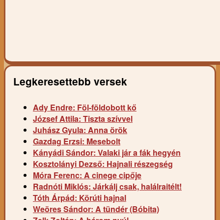
Legkeresettebb versek
Ady Endre: Föl-földobott kő
József Attila: Tiszta szívvel
Juhász Gyula: Anna örök
Gazdag Erzsi: Mesebolt
Kányádi Sándor: Valaki jár a fák hegyén
Kosztolányi Dezső: Hajnali részegség
Móra Ferenc: A cinege cipője
Radnóti Miklós: Járkálj csak, halálraitélt!
Tóth Árpád: Körúti hajnal
Weöres Sándor: A tündér (Bóbita)