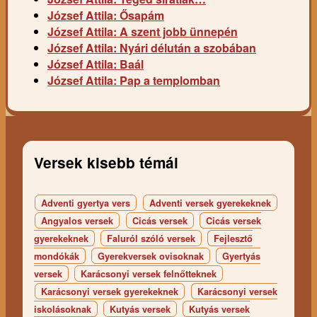
József Attila: Ősapám
József Attila: A szent jobb ünnepén
József Attila: Nyári délután a szobában
József Attila: Baál
József Attila: Pap a templomban
Versek kisebb témái
Adventi gyertya vers
Adventi versek gyerekeknek
Angyalos versek
Cicás versek
Cicás versek
gyerekeknek
Faluról szóló versek
Fejlesztő
mondókák
Gyerekversek ovisoknak
Gyertyás
versek
Karácsonyi versek felnőtteknek
Karácsonyi versek gyerekeknek
Karácsonyi versek
iskolásoknak
Kutyás versek
Kutyás versek