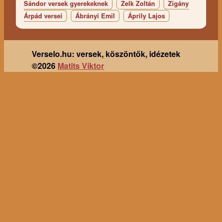
Sándor versek gyerekeknek
Zelk Zoltán
Zigány
Árpád versei
Ábrányi Emil
Áprily Lajos
Verselo.hu: versek, köszöntők, idézetek
©2026
Matits Viktor