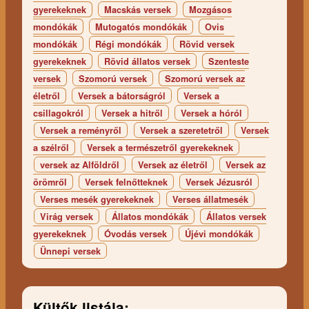
gyerekeknek
Macskás versek
Mozgásos
mondókák
Mutogatós mondókák
Ovis
mondókák
Régi mondókák
Rövid versek
gyerekeknek
Rövid állatos versek
Szenteste
versek
Szomorú versek
Szomorú versek az
életről
Versek a bátorságról
Versek a
csillagokról
Versek a hitről
Versek a hóról
Versek a reményről
Versek a szeretetről
Versek
a szélről
Versek a természetről gyerekeknek
versek az Alföldről
Versek az életről
Versek az
örömről
Versek felnőtteknek
Versek Jézusról
Verses mesék gyerekeknek
Verses állatmesék
Virág versek
Állatos mondókák
Állatos versek
gyerekeknek
Óvodás versek
Újévi mondókák
Ünnepi versek
Kültők listája: