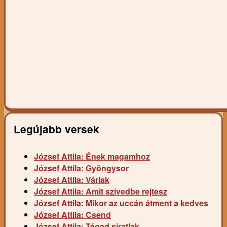
Legújabb versek
József Attila: Ének magamhoz
József Attila: Gyöngysor
József Attila: Várlak
József Attila: Amit szivedbe rejtesz
József Attila: Mikor az uccán átment a kedves
József Attila: Csend
József Attila: Téged siratlak…