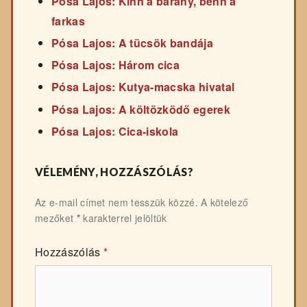
Pósa Lajos: Kinn a bárány, benn a
farkas
Pósa Lajos: A tücsök bandája
Pósa Lajos: Három cica
Pósa Lajos: Kutya-macska hivatal
Pósa Lajos: A költözködő egerek
Pósa Lajos: Cica-iskola
VÉLEMÉNY, HOZZÁSZÓLÁS?
Az e-mail címet nem tesszük közzé.
A kötelező
mezőket
*
karakterrel jelöltük
Hozzászólás
*