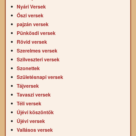
Nyári Versek
Őszi versek
pajzán versek
Pünkösdi versek
Rövid versek
Szerelmes versek
Szilveszteri versek
Szonettek
Születésnapi versek
Tájversek
Tavaszi versek
Téli versek
Újévi köszöntők
Újévi versek
Vallásos versek