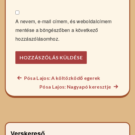
A nevem, e-mail címem, és weboldalcímem
mentése a böngészőben a következő
hozzászólásomhoz.
Előző
Pósa Lajos: A költözködő egerek
Bejegyzés
főzelék
Következ
Pósa Lajos: Nagyapó keresztje
navigáció
recept:
főzelék
recept:
Verskereső