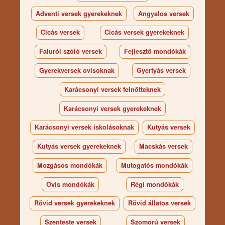
Adventi versek gyerekeknek
Angyalos versek
Cicás versek
Cicás versek gyerekeknek
Faluról szóló versek
Fejlesztő mondókák
Gyerekversek ovisoknak
Gyertyás versek
Karácsonyi versek felnőtteknek
Karácsonyi versek gyerekeknek
Karácsonyi versek iskolásoknak
Kutyás versek
Kutyás versek gyerekeknek
Macskás versek
Mozgásos mondókák
Mutogatós mondókák
Ovis mondókák
Régi mondókák
Rövid versek gyerekeknek
Rövid állatos versek
Szenteste versek
Szomorú versek