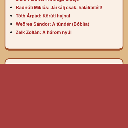
Radnóti Miklós: Járkálj csak, halálraitélt!
Tóth Árpád: Körúti hajnal
Weöres Sándor: A tündér (Bóbita)
Zelk Zoltán: A három nyúl