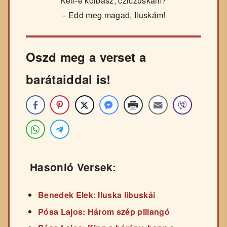
Kell-e kolbász, cziczuskám?
– Edd meg magad, Iluskám!
Oszd meg a verset a
barátaiddal is!
Hasonló Versek:
Benedek Elek: Iluska libuskái
Pósa Lajos: Három szép pillangó