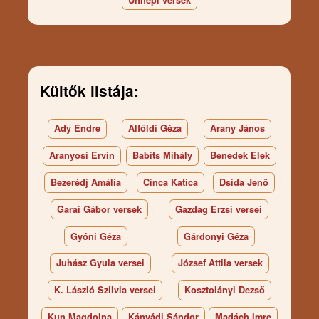
Kültők listája:
Ady Endre
Alföldi Géza
Arany János
Aranyosi Ervin
Babits Mihály
Benedek Elek
Bezerédj Amália
Cinca Katica
Dsida Jenő
Garai Gábor versek
Gazdag Erzsi versei
Gyóni Géza
Gárdonyi Géza
Juhász Gyula versei
József Attila versek
K. László Szilvia versei
Kosztolányi Dezső
Kun Magdolna
Kányádi Sándor
Madách Imre