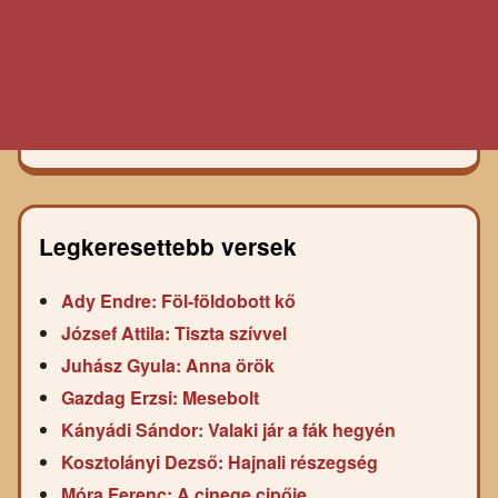
Legkeresettebb versek
Ady Endre: Föl-földobott kő
József Attila: Tiszta szívvel
Juhász Gyula: Anna örök
Gazdag Erzsi: Mesebolt
Kányádi Sándor: Valaki jár a fák hegyén
Kosztolányi Dezső: Hajnali részegség
Móra Ferenc: A cinege cipője