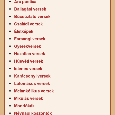
Arc poetica
Ballagási versek
Búcsúztató versek
Családi versek
Életképek
Farsangi versek
Gyerekversek
Hazafias versek
Húsvéti versek
Istenes versek
Karácsonyi versek
Látomásos versek
Melankólikus versek
Mikulás versek
Mondókák
Névnapi köszöntők