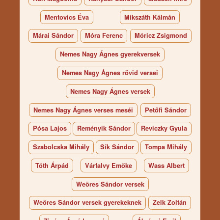
Mentovics Éva
Mikszáth Kálmán
Márai Sándor
Móra Ferenc
Móricz Zsigmond
Nemes Nagy Ágnes gyerekversek
Nemes Nagy Ágnes rövid versei
Nemes Nagy Ágnes versek
Nemes Nagy Ágnes verses meséi
Petőfi Sándor
Pósa Lajos
Reményik Sándor
Reviczky Gyula
Szabolcska Mihály
Sík Sándor
Tompa Mihály
Tóth Árpád
Várfalvy Emőke
Wass Albert
Weöres Sándor versek
Weöres Sándor versek gyerekeknek
Zelk Zoltán