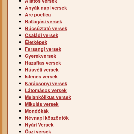
Állatos versek
Anyák napi versek
Arc poetica
Ballagási versek
Búcsúztató versek
Családi versek
Életképek
Farsangi versek
Gyerekversek
Hazafias versek
Húsvéti versek
Istenes versek
Karácsonyi versek
Látomásos versek
Melankólikus versek
Mikulás versek
Mondókák
Névnapi köszöntők
Nyári Versek
Őszi versek