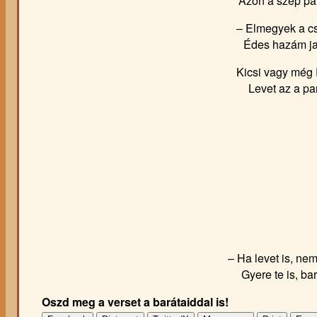
Azon a szép pa
– Elmegyek a c
Édes hazám ja
Kicsi vagy még 
Levet az a pa
– Ha levet is, ne
Gyere te is, ba
Oszd meg a verset a barátaiddal is!