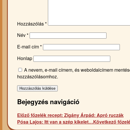
Hozzászólás
*
Név
*
E-mail cím
*
Honlap
A nevem, e-mail címem, és weboldalcímem mentés
hozzászólásomhoz.
Bejegyzés navigáció
Előző főzelék recept:
Zigány Árpád: Apró ruczák
Pósa Lajos: Itt van a szép kikelet…
Következő főzelé