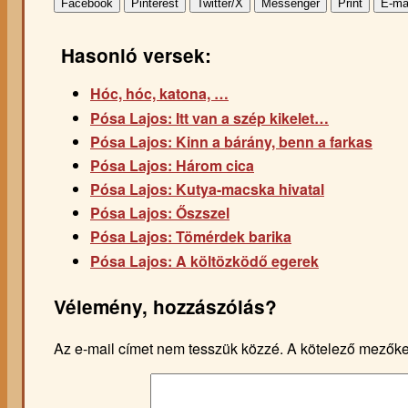
Facebook
Pinterest
Twitter/X
Messenger
Print
E-ma
Hasonló versek:
Hóc, hóc, katona, …
Pósa Lajos: Itt van a szép kikelet…
Pósa Lajos: Kinn a bárány, benn a farkas
Pósa Lajos: Három cica
Pósa Lajos: Kutya-macska hivatal
Pósa Lajos: Őszszel
Pósa Lajos: Tömérdek barika
Pósa Lajos: A költözködő egerek
Vélemény, hozzászólás?
Az e-mail címet nem tesszük közzé.
A kötelező mezők