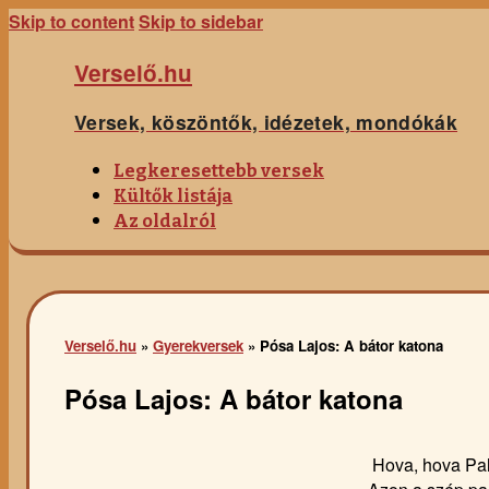
Skip to content
Skip to sidebar
Verselő.hu
Versek, köszöntők, idézetek, mondókák
Legkeresettebb versek
Kültők listája
Az oldalról
Verselő.hu
»
Gyerekversek
»
Pósa Lajos: A bátor katona
Pósa Lajos: A bátor katona
Hova, hova Pa