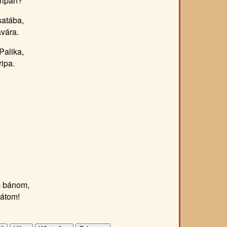
ripán?
satába,
vára.
Palika,
ripa.
m bánom,
rátom!