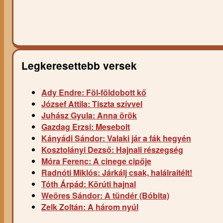
Legkeresettebb versek
Ady Endre: Föl-földobott kő
József Attila: Tiszta szívvel
Juhász Gyula: Anna örök
Gazdag Erzsi: Mesebolt
Kányádi Sándor: Valaki jár a fák hegyén
Kosztolányi Dezső: Hajnali részegség
Móra Ferenc: A cinege cipője
Radnóti Miklós: Járkálj csak, halálraitélt!
Tóth Árpád: Körúti hajnal
Weöres Sándor: A tündér (Bóbita)
Zelk Zoltán: A három nyúl