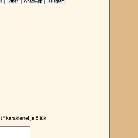
il
Viber
WhatsApp
Telegram
et
*
karakterrel jelöltük