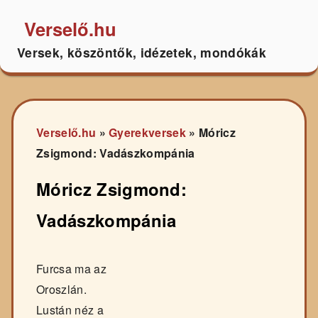
Verselő.hu
Versek, köszöntők, idézetek, mondókák
Verselő.hu
»
Gyerekversek
»
Móricz
Zsigmond: Vadászkompánia
Móricz Zsigmond:
Vadászkompánia
Furcsa ma az
Oroszlán.
Lustán néz a