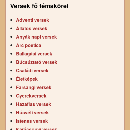
Versek fő témakörei
Adventi versek
Állatos versek
Anyák napi versek
Arc poetica
Ballagási versek
Búcsúztató versek
Családi versek
Életképek
Farsangi versek
Gyerekversek
Hazafias versek
Húsvéti versek
Istenes versek
Karácsonyi versek