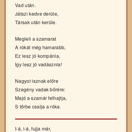
Vad után.
Játszi kedve derüle,
Társak után kerüle.
Megleli a szamarat
A rókát még hamarabb,
Ez lesz jó kompánia,
Igy lesz jó vadásznia!
Nagyot isznak előre
Szegény vadak bőrére:
Majd a szamár felhajtja,
S tőrbe csalja a róka.
I-á, i-á, fujja már,