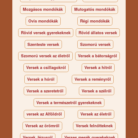
Mozgásos mondókák
Mutogatós mondókák
Ovis mondókák
Régi mondókák
Rövid versek gyerekeknek
Rövid állatos versek
Szenteste versek
Szomorú versek
Szomorú versek az életről
Versek a bátorságról
Versek a csillagokról
Versek a hitről
Versek a hóról
Versek a reményről
Versek a szeretetről
Versek a szélről
Versek a természetről gyerekeknek
versek az Alföldről
Versek az életről
Versek az örömről
Versek felnőtteknek
Versek Jézusról
Verses mesék gyerekeknek