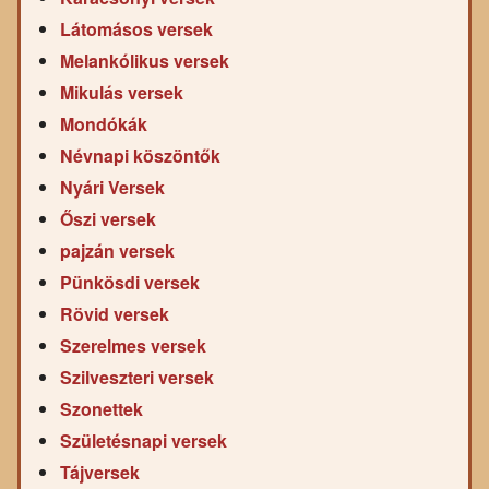
Látomásos versek
Melankólikus versek
Mikulás versek
Mondókák
Névnapi köszöntők
Nyári Versek
Őszi versek
pajzán versek
Pünkösdi versek
Rövid versek
Szerelmes versek
Szilveszteri versek
Szonettek
Születésnapi versek
Tájversek