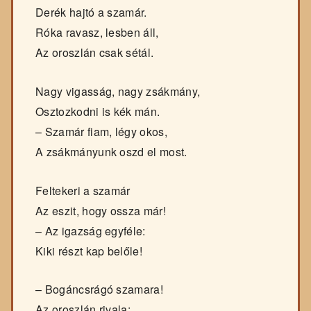
Derék hajtó a szamár.
Róka ravasz, lesben áll,
Az oroszlán csak sétál.
Nagy vigasság, nagy zsákmány,
Osztozkodni is kék mán.
– Szamár fiam, légy okos,
A zsákmányunk oszd el most.
Feltekeri a szamár
Az eszit, hogy ossza már!
– Az igazság egyféle:
Kiki részt kap belőle!
– Bogáncsrágó szamara!
Az oroszlán rivala: