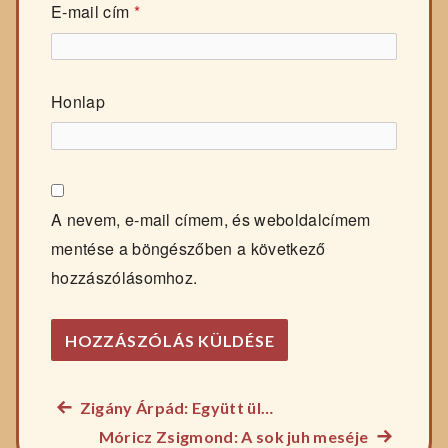
E-mail cím
*
Honlap
A nevem, e-mail címem, és weboldalcímem
mentése a böngészőben a következő
hozzászólásomhoz.
Előző
Zigány Árpád: Együtt ül…
Bejegyzés
főzelék
Következ
Móricz Zsigmond: A sok juh meséje