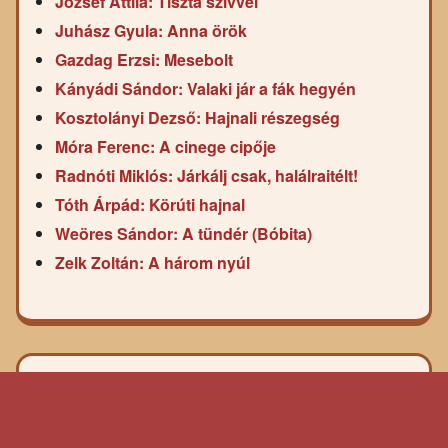
József Attila: Tiszta szívvel
Juhász Gyula: Anna örök
Gazdag Erzsi: Mesebolt
Kányádi Sándor: Valaki jár a fák hegyén
Kosztolányi Dezső: Hajnali részegség
Móra Ferenc: A cinege cipője
Radnóti Miklós: Járkálj csak, halálraitélt!
Tóth Árpád: Körúti hajnal
Weöres Sándor: A tündér (Bóbita)
Zelk Zoltán: A három nyúl