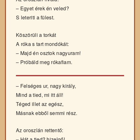
– Egyet érek én veled?
S leteriti a fülest.
Köszörüli a torkát
A róka s tart mondókát:
– Majd én osztok nagyuram!
– Próbáld meg rókafiam.
– Felséges ur, nagy király,
Mind a tied, mi itt áll!
Téged illet az egész,
Másnak ebből semmi rész.
Az oroszlán rettentő:
– Hát a tied? hizelgő!…