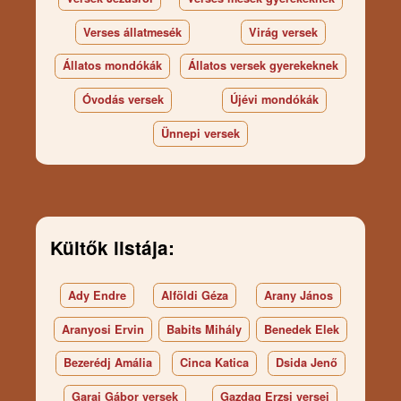
Verses állatmesék
Virág versek
Állatos mondókák
Állatos versek gyerekeknek
Óvodás versek
Újévi mondókák
Ünnepi versek
Kültők listája:
Ady Endre
Alföldi Géza
Arany János
Aranyosi Ervin
Babits Mihály
Benedek Elek
Bezerédj Amália
Cinca Katica
Dsida Jenő
Garai Gábor versek
Gazdag Erzsi versei