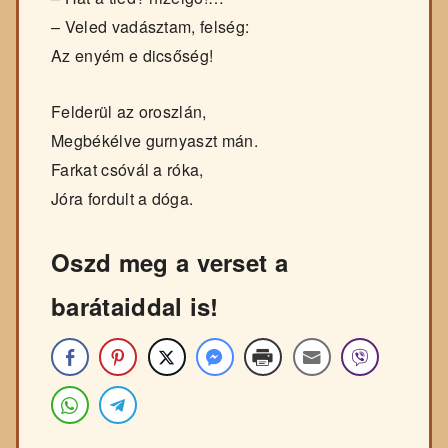
– Veled vadásztam, felség:
Az enyém e dicsőség!
Felderül az oroszlán,
Megbékélve gurnyaszt mán.
Farkat csóvál a róka,
Jóra fordult a dóga.
Oszd meg a verset a
barátaiddal is!