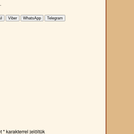
.
il
Viber
WhatsApp
Telegram
et
*
karakterrel jelöltük