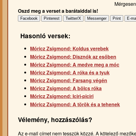
Mérgesen
Oszd meg a verset a barátaiddal is!
Facebook
Pinterest
Twitter/X
Messenger
Print
E-ma
Hasonló versek:
Móricz Zsigmond: Koldus verebek
Móricz Zsigmond: Disznók az esőben
Móricz Zsigmond: A medve meg a móc
Móricz Zsigmond: A róka és a tyuk
Móricz Zsigmond: Farsang végén
Móricz Zsigmond: A bölcs róka
Móricz Zsigmond: Iciri-piciri
Móricz Zsigmond: A török és a tehenek
Vélemény, hozzászólás?
Az e-mail címet nem tesszük közzé.
A kötelező mezők