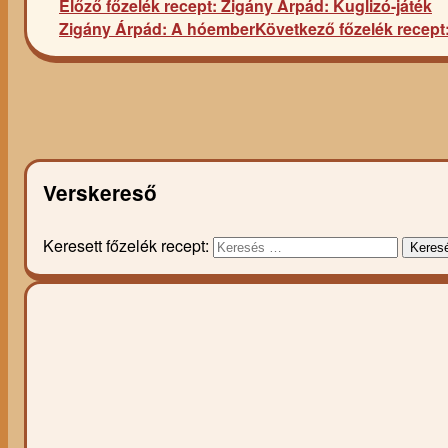
Előző főzelék recept:
Zigány Árpád: Kuglizó-játék
Zigány Árpád: A hóember
Következő főzelék recept
Verskereső
Keresett főzelék recept:
Keres