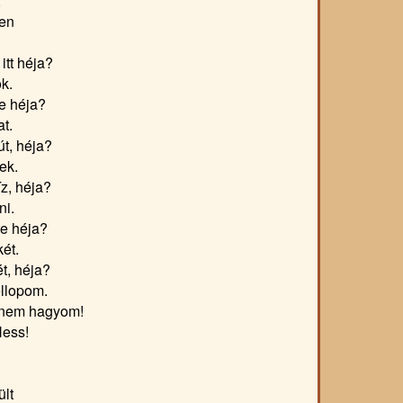
,
pen
itt héja?
k.
te héja?
at.
út, héja?
ek.
íz, héja?
ni.
te héja?
két.
t, héja?
ellopom.
, nem hagyom!
Hess!
lt