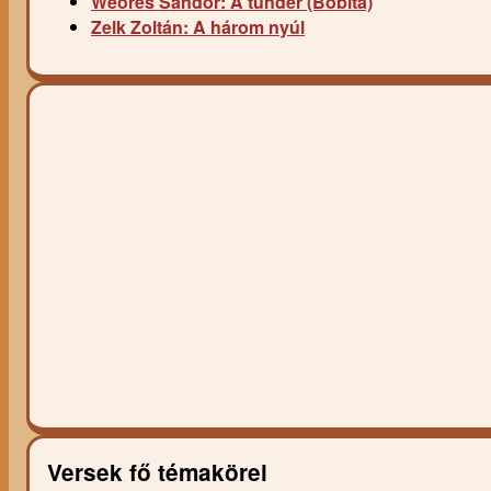
Weöres Sándor: A tündér (Bóbita)
Zelk Zoltán: A három nyúl
Versek fő témakörei