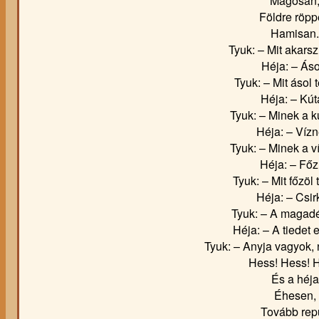
Magosan
Földre röp
Hamisan.
Tyuk: – Mit akarsz 
Héja: – Áso
Tyuk: – Mit ásol 
Héja: – Kút
Tyuk: – Minek a k
Héja: – Vízn
Tyuk: – Minek a v
Héja: – Főz
Tyuk: – Mit főzöl 
Héja: – Csir
Tyuk: – A magadé
Héja: – A tiedet 
Tyuk: – Anyja vagyok
Hess! Hess! 
És a héja
Éhesen,
Tovább repü