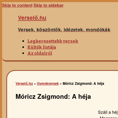
Skip to content
Skip to sidebar
Verselő.hu
Versek, köszöntők, idézetek, mondókák
Legkeresettebb versek
Kültők listája
Az oldalról
Verselő.hu
»
Gyerekversek
»
Móricz Zsigmond: A héja
Móricz Zsigmond: A héja
Száll a hé