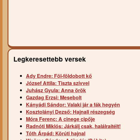
Legkeresettebb versek
Ady Endre: Föl-földobott kő
József Attila: Tiszta szívvel
Juhász Gyula: Anna örök
Gazdag Erzsi: Mesebolt
Kányádi Sándor: Valaki jár a fák hegyén
Kosztolányi Dezső: Hajnali részegség
Móra Ferenc: A cinege cipője
Radnóti Miklós: Járkálj csak, halálraitélt!
Tóth Árpád: Körúti hajnal