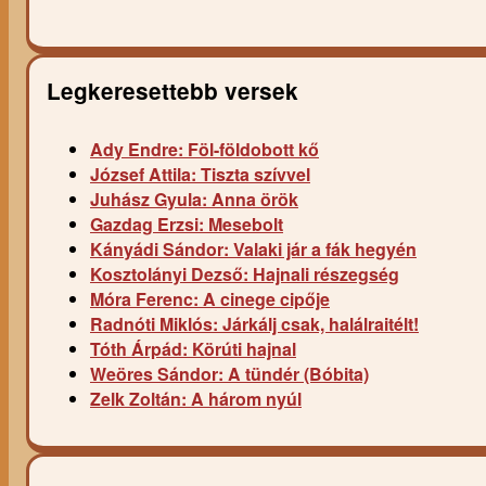
Legkeresettebb versek
Ady Endre: Föl-földobott kő
József Attila: Tiszta szívvel
Juhász Gyula: Anna örök
Gazdag Erzsi: Mesebolt
Kányádi Sándor: Valaki jár a fák hegyén
Kosztolányi Dezső: Hajnali részegség
Móra Ferenc: A cinege cipője
Radnóti Miklós: Járkálj csak, halálraitélt!
Tóth Árpád: Körúti hajnal
Weöres Sándor: A tündér (Bóbita)
Zelk Zoltán: A három nyúl