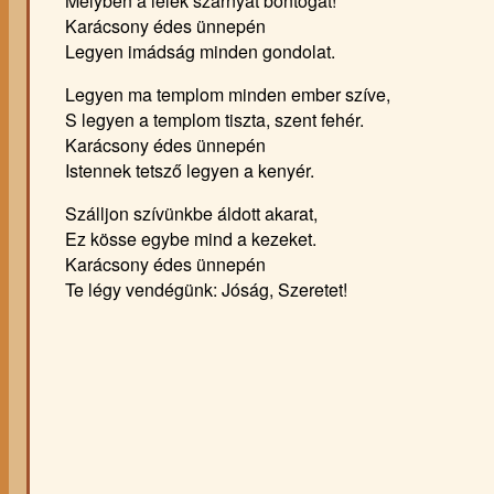
Melyben a lélek szárnyat bontogat!
Karácsony édes ünnepén
Legyen imádság minden gondolat.
Legyen ma templom minden ember szíve,
S legyen a templom tiszta, szent fehér.
Karácsony édes ünnepén
Istennek tetsző legyen a kenyér.
Szálljon szívünkbe áldott akarat,
Ez kösse egybe mind a kezeket.
Karácsony édes ünnepén
Te légy vendégünk: Jóság, Szeretet!