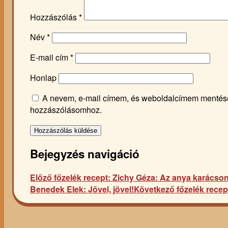
Hozzászólás
*
Név
*
E-mail cím
*
Honlap
A nevem, e-mail címem, és weboldalcímem mentés
hozzászólásomhoz.
Bejegyzés navigáció
Előző főzelék recept:
Zichy Géza: Az anya karácson
Benedek Elek: Jövel, jövel!
Következő főzelék recep