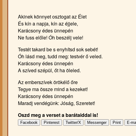
Akinek könnyet osztogat az Élet
És kín a napja, kín az éjjele,
Karácsony édes ünnepén
Ne fuss előle! Óh beszélj vele!
Testét takard be s enyhítsd sok sebét!
Óh lásd meg, tudd meg: testvér ő veled.
Karácsony édes ünnepén
A szíved szépül, őt ha öleled.
Az emberszívek örökélő őre
Tegye ma össze mind a kezeket!
Karácsony édes ünnepén
Maradj vendégünk: Jóság, Szeretet!
Oszd meg a verset a barátaiddal is!
Facebook
Pinterest
Twitter/X
Messenger
Print
E-ma