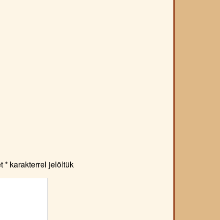
et
*
karakterrel jelöltük