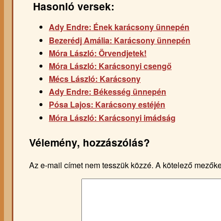
Hasonló versek:
Ady Endre: Ének karácsony ünnepén
Bezerédj Amália: Karácsony ünnepén
Móra László: Örvendjetek!
Móra László: Karácsonyi csengő
Mécs László: Karácsony
Ady Endre: Békesség ünnepén
Pósa Lajos: Karácsony estéjén
Móra László: Karácsonyi imádság
Vélemény, hozzászólás?
Az e-mail címet nem tesszük közzé.
A kötelező mezők