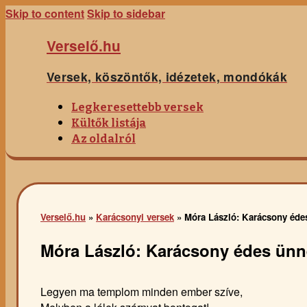
Skip to content
Skip to sidebar
Verselő.hu
Versek, köszöntők, idézetek, mondókák
Legkeresettebb versek
Kültők listája
Az oldalról
Verselő.hu
»
Karácsonyi versek
»
Móra László: Karácsony éd
Móra László: Karácsony édes ün
Legyen ma templom minden ember szíve,