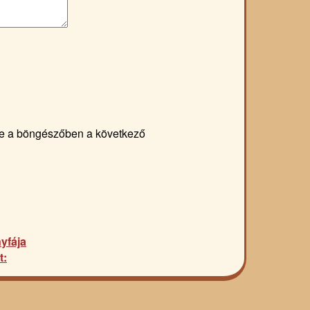
e a böngészőben a következő
yfája
t: