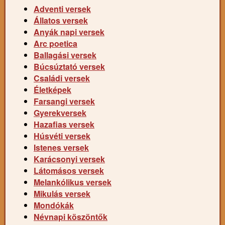
Adventi versek
Állatos versek
Anyák napi versek
Arc poetica
Ballagási versek
Búcsúztató versek
Családi versek
Életképek
Farsangi versek
Gyerekversek
Hazafias versek
Húsvéti versek
Istenes versek
Karácsonyi versek
Látomásos versek
Melankólikus versek
Mikulás versek
Mondókák
Névnapi köszöntők