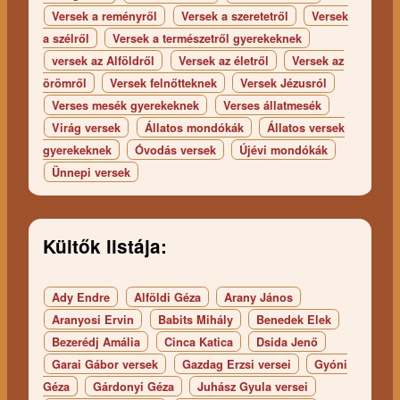
Versek a reményről
Versek a szeretetről
Versek
a szélről
Versek a természetről gyerekeknek
versek az Alföldről
Versek az életről
Versek az
örömről
Versek felnőtteknek
Versek Jézusról
Verses mesék gyerekeknek
Verses állatmesék
Virág versek
Állatos mondókák
Állatos versek
gyerekeknek
Óvodás versek
Újévi mondókák
Ünnepi versek
Kültők listája:
Ady Endre
Alföldi Géza
Arany János
Aranyosi Ervin
Babits Mihály
Benedek Elek
Bezerédj Amália
Cinca Katica
Dsida Jenő
Garai Gábor versek
Gazdag Erzsi versei
Gyóni
Géza
Gárdonyi Géza
Juhász Gyula versei