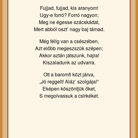
Fujjad, fujjad, kis aranyom!
Ugy-e forró? Forró nagyon;
Meg ne égesse szácskádat,
Mert abból oszt’ nagy baj támad.
Még félig van a csészében,
Azt előbb megeszszük szépen;
Akkor aztán játszunk, hajra!
Kiszaladunk az udvarra.
Ott a baromfi közt járva,
„Jó reggelt! Aláz’ szolgája!”
Eképen köszöntjük őket,
S megolvassuk a csirkéket.