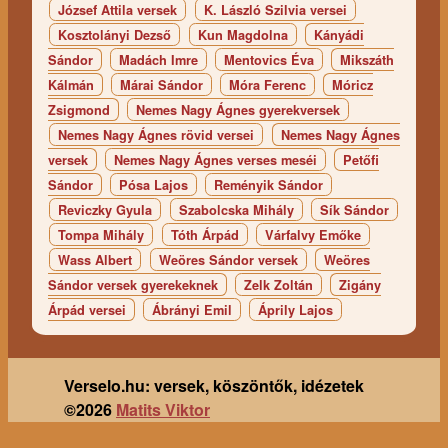
József Attila versek
K. László Szilvia versei
Kosztolányi Dezső
Kun Magdolna
Kányádi
Sándor
Madách Imre
Mentovics Éva
Mikszáth
Kálmán
Márai Sándor
Móra Ferenc
Móricz
Zsigmond
Nemes Nagy Ágnes gyerekversek
Nemes Nagy Ágnes rövid versei
Nemes Nagy Ágnes
versek
Nemes Nagy Ágnes verses meséi
Petőfi
Sándor
Pósa Lajos
Reményik Sándor
Reviczky Gyula
Szabolcska Mihály
Sík Sándor
Tompa Mihály
Tóth Árpád
Várfalvy Emőke
Wass Albert
Weöres Sándor versek
Weöres
Sándor versek gyerekeknek
Zelk Zoltán
Zigány
Árpád versei
Ábrányi Emil
Áprily Lajos
Verselo.hu: versek, köszöntők, idézetek
©2026
Matits Viktor