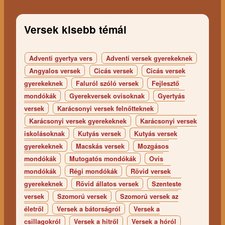
Versek kisebb témái
Adventi gyertya vers
Adventi versek gyerekeknek
Angyalos versek
Cicás versek
Cicás versek
gyerekeknek
Faluról szóló versek
Fejlesztő
mondókák
Gyerekversek ovisoknak
Gyertyás
versek
Karácsonyi versek felnőtteknek
Karácsonyi versek gyerekeknek
Karácsonyi versek
iskolásoknak
Kutyás versek
Kutyás versek
gyerekeknek
Macskás versek
Mozgásos
mondókák
Mutogatós mondókák
Ovis
mondókák
Régi mondókák
Rövid versek
gyerekeknek
Rövid állatos versek
Szenteste
versek
Szomorú versek
Szomorú versek az
életről
Versek a bátorságról
Versek a
csillagokról
Versek a hitről
Versek a hóról