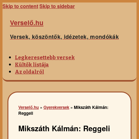
Skip to content
Skip to sidebar
Verselő.hu
Versek, köszöntők, idézetek, mondókák
Legkeresettebb versek
Kültők listája
Az oldalról
Verselő.hu
»
Gyerekversek
»
Mikszáth Kálmán:
Reggeli
Mikszáth Kálmán: Reggeli