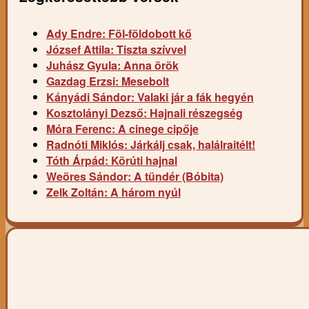
Ady Endre: Föl-földobott kő
József Attila: Tiszta szívvel
Juhász Gyula: Anna örök
Gazdag Erzsi: Mesebolt
Kányádi Sándor: Valaki jár a fák hegyén
Kosztolányi Dezső: Hajnali részegség
Móra Ferenc: A cinege cipője
Radnóti Miklós: Járkálj csak, halálraitélt!
Tóth Árpád: Körúti hajnal
Weöres Sándor: A tündér (Bóbita)
Zelk Zoltán: A három nyúl