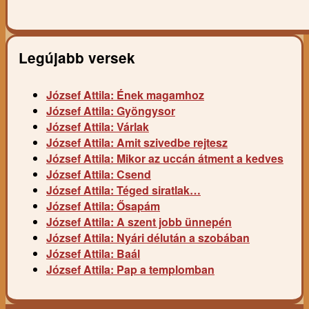
Legújabb versek
József Attila: Ének magamhoz
József Attila: Gyöngysor
József Attila: Várlak
József Attila: Amit szivedbe rejtesz
József Attila: Mikor az uccán átment a kedves
József Attila: Csend
József Attila: Téged siratlak…
József Attila: Ősapám
József Attila: A szent jobb ünnepén
József Attila: Nyári délután a szobában
József Attila: Baál
József Attila: Pap a templomban