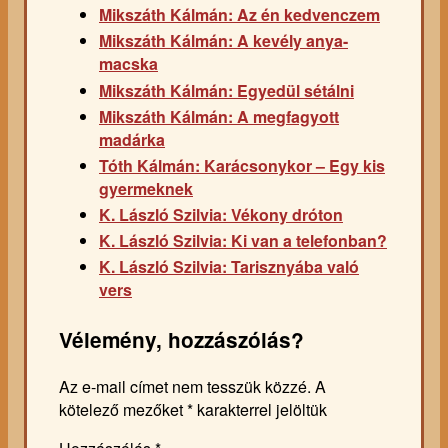
Mikszáth Kálmán: Az én kedvenczem
Mikszáth Kálmán: A kevély anya-
macska
Mikszáth Kálmán: Egyedül sétálni
Mikszáth Kálmán: A megfagyott
madárka
Tóth Kálmán: Karácsonykor – Egy kis
gyermeknek
K. László Szilvia: Vékony dróton
K. László Szilvia: Ki van a telefonban?
K. László Szilvia: Tarisznyába való
vers
Vélemény, hozzászólás?
Az e-mail címet nem tesszük közzé.
A
kötelező mezőket
*
karakterrel jelöltük