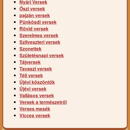
Nyári Versek
Őszi versek
pajzán versek
Pünkösdi versek
Rövid versek
Szerelmes versek
Szilveszteri versek
Szonettek
Születésnapi versek
Tájversek
Tavaszi versek
Téli versek
Újévi köszöntők
Újévi versek
Vallásos versek
Versek a természetről
Verses mesék
Vicces versek