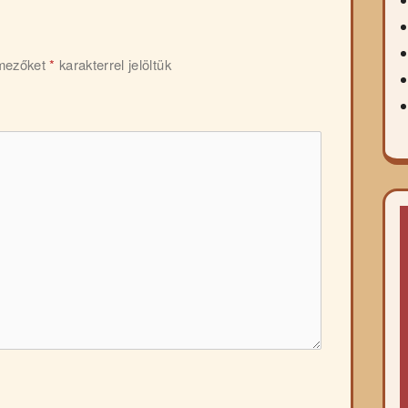
 mezőket
*
karakterrel jelöltük