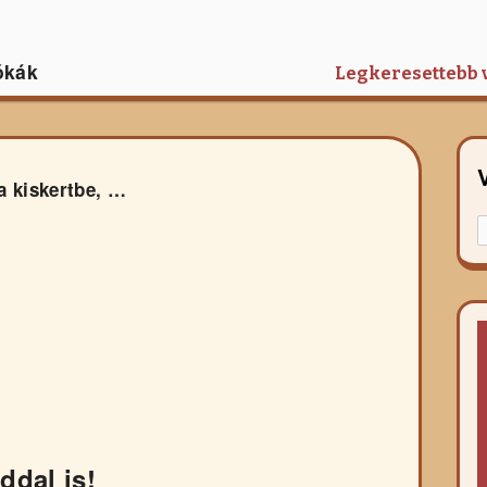
ókák
Legkeresettebb 
a kiskertbe, …
K
f
r
ddal is!