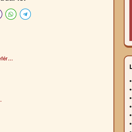
lefér…
…