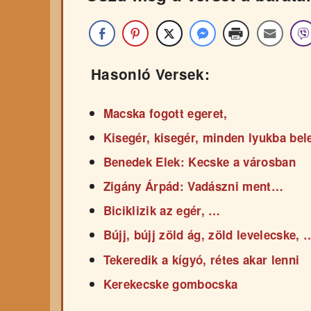
Hasonló Versek:
Macska fogott egeret,
Kisegér, kisegér, minden lyukba be
Benedek Elek: Kecske a városban
Zigány Árpád: Vadászni ment…
Biciklizik az egér, …
Bújj, bújj zöld ág, zöld levelecske, 
Tekeredik a kígyó, rétes akar lenni
Kerekecske gombocska