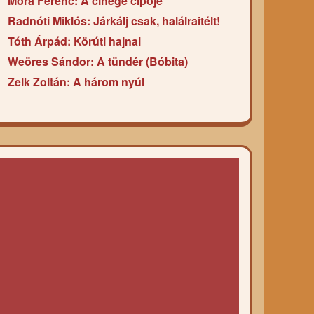
Móra Ferenc: A cinege cipője
Radnóti Miklós: Járkálj csak, halálraitélt!
Tóth Árpád: Körúti hajnal
Weöres Sándor: A tündér (Bóbita)
Zelk Zoltán: A három nyúl