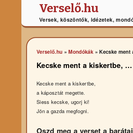
Verselő.hu
Versek, köszöntők, idézetek, mond
Verselő.hu
»
Mondókák
»
Kecske ment 
Kecske ment a kiskertbe, …
Kecske ment a kiskertbe,
a káposztát megette.
Siess kecske, ugorj ki!
Jön a gazda megfogni.
Oszd meg a verset a barátai