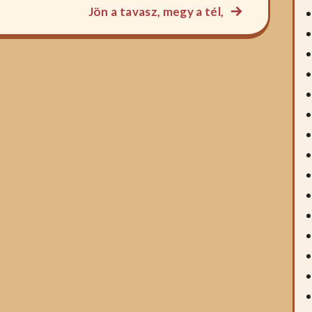
Következő
Jön a tavasz, megy a tél,
főzelék
recept: