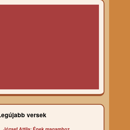
Legújabb versek
József Attila: Ének magamhoz