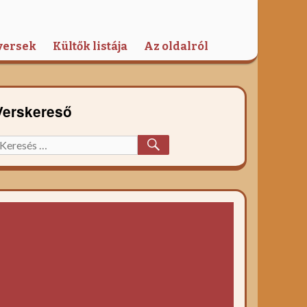
versek
Kültők listája
Az oldalról
Verskereső
KERESÉS
eresett
őzelék
ecept: