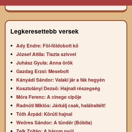
Legkeresettebb versek
Ady Endre: Föl-földobott kő
József Attila: Tiszta szívvel
Juhász Gyula: Anna örök
Gazdag Erzsi: Mesebolt
Kányádi Sándor: Valaki jár a fák hegyén
Kosztolányi Dezső: Hajnali részegség
Móra Ferenc: A cinege cipője
Radnóti Miklós: Járkálj csak, halálraitélt!
Tóth Árpád: Körúti hajnal
Weöres Sándor: A tündér (Bóbita)
Zelk Zoltán: A három nyúl