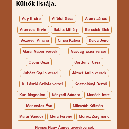
Kültők listája:
Ady Endre
Alföldi Géza
Arany János
Aranyosi Ervin
Babits Mihály
Benedek Elek
Bezerédj Amália
Cinca Katica
Dsida Jenő
Garai Gábor versek
Gazdag Erzsi versei
Gyóni Géza
Gárdonyi Géza
Juhász Gyula versei
József Attila versek
K. László Szilvia versei
Kosztolányi Dezső
Kun Magdolna
Kányádi Sándor
Madách Imre
Mentovics Éva
Mikszáth Kálmán
Márai Sándor
Móra Ferenc
Móricz Zsigmond
Nemes Nagy Ágnes gyerekversek