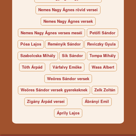
Nemes Nagy Ágnes rövid versei
Nemes Nagy Ágnes versek
Nemes Nagy Ágnes verses meséi
Petőfi Sándor
Pósa Lajos
Reményik Sándor
Reviczky Gyula
Szabolcska Mihály
Sík Sándor
Tompa Mihály
Tóth Árpád
Várfalvy Emőke
Wass Albert
Weöres Sándor versek
Weöres Sándor versek gyerekeknek
Zelk Zoltán
Zigány Árpád versei
Ábrányi Emil
Áprily Lajos