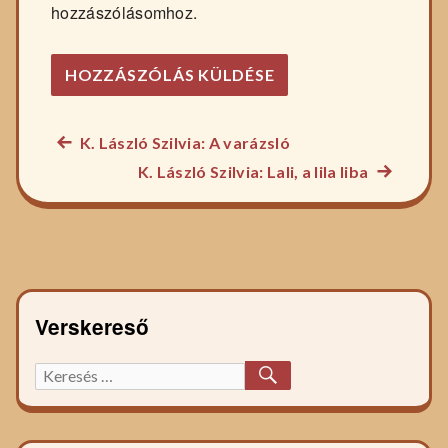
hozzászólásomhoz.
Előző
K. László Szilvia: A varázsló
Bejegyzés
főzelék
Következ
K. László Szilvia: Lali, a lila liba
navigáció
recept:
főzelék
recept:
Verskereső
KERESÉS
Keresett
főzelék
recept: