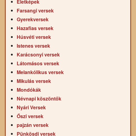
Életképek
Farsangi versek
Gyerekversek
Hazafias versek
Húsvéti versek
Istenes versek
Karácsonyi versek
Látomásos versek
Melankólikus versek
Mikulás versek
Mondókák
Névnapi köszöntők
Nyári Versek
Őszi versek
pajzán versek
Pünkösdi versek