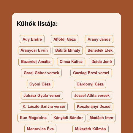
Kültők listája:
Ady Endre
Alföldi Géza
Arany János
Aranyosi Ervin
Babits Mihály
Benedek Elek
Bezerédj Amália
Cinca Katica
Dsida Jenő
Garai Gábor versek
Gazdag Erzsi versei
Gyóni Géza
Gárdonyi Géza
Juhász Gyula versei
József Attila versek
K. László Szilvia versei
Kosztolányi Dezső
Kun Magdolna
Kányádi Sándor
Madách Imre
Mentovics Éva
Mikszáth Kálmán