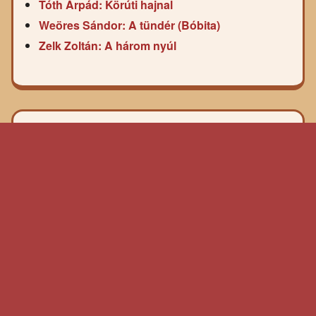
Tóth Árpád: Körúti hajnal
Weöres Sándor: A tündér (Bóbita)
Zelk Zoltán: A három nyúl