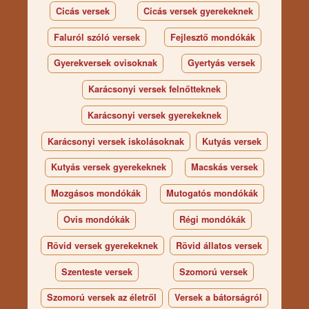
Cicás versek
Cicás versek gyerekeknek
Faluról szóló versek
Fejlesztő mondókák
Gyerekversek ovisoknak
Gyertyás versek
Karácsonyi versek felnőtteknek
Karácsonyi versek gyerekeknek
Karácsonyi versek iskolásoknak
Kutyás versek
Kutyás versek gyerekeknek
Macskás versek
Mozgásos mondókák
Mutogatós mondókák
Ovis mondókák
Régi mondókák
Rövid versek gyerekeknek
Rövid állatos versek
Szenteste versek
Szomorú versek
Szomorú versek az életről
Versek a bátorságról