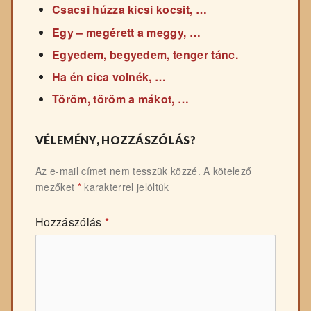
Csacsi húzza kicsi kocsit, …
Egy – megérett a meggy, …
Egyedem, begyedem, tenger tánc.
Ha én cica volnék, …
Töröm, töröm a mákot, …
VÉLEMÉNY, HOZZÁSZÓLÁS?
Az e-mail címet nem tesszük közzé.
A kötelező
mezőket
*
karakterrel jelöltük
Hozzászólás
*