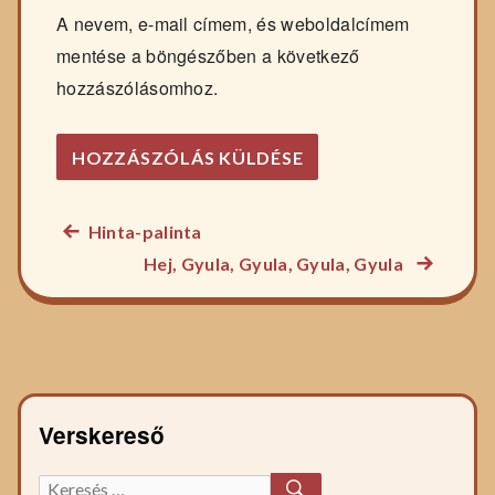
A nevem, e-mail címem, és weboldalcímem
mentése a böngészőben a következő
hozzászólásomhoz.
Előző
Hinta-palinta
Bejegyzés
főzelék
Következ
Hej, Gyula, Gyula, Gyula, Gyula
navigáció
recept:
főzelék
recept:
Verskereső
KERESÉS
Keresett