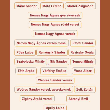
Márai Sándor
Móra Ferenc
Móricz Zsigmond
Nemes Nagy Ágnes gyerekversek
Nemes Nagy Ágnes rövid versei
Nemes Nagy Ágnes versek
Nemes Nagy Ágnes verses meséi
Petőfi Sándor
Pósa Lajos
Reményik Sándor
Reviczky Gyula
Szabolcska Mihály
Sík Sándor
Tompa Mihály
Tóth Árpád
Várfalvy Emőke
Wass Albert
Weöres Sándor versek
Weöres Sándor versek gyerekeknek
Zelk Zoltán
Zigány Árpád versei
Ábrányi Emil
Áprily Lajos