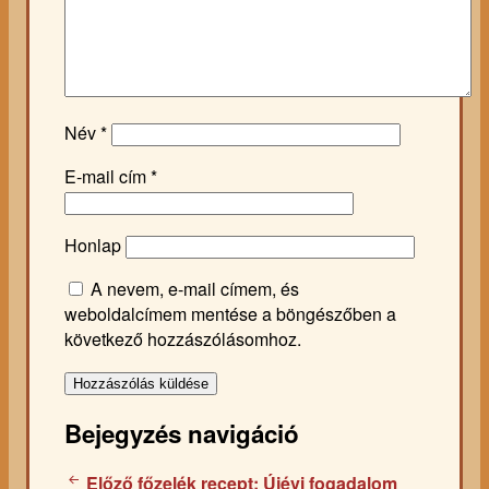
Név
*
E-mail cím
*
Honlap
A nevem, e-mail címem, és
weboldalcímem mentése a böngészőben a
következő hozzászólásomhoz.
Bejegyzés navigáció
Előző főzelék recept:
Újévi fogadalom