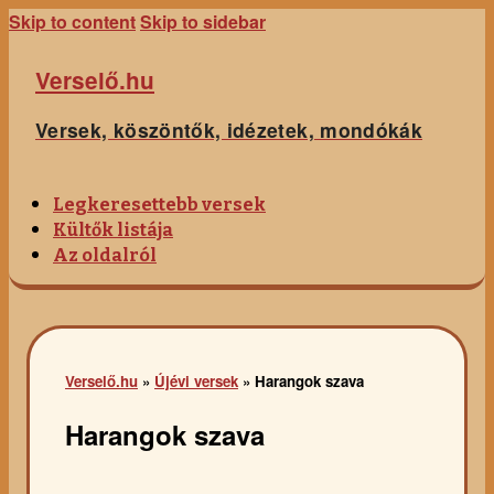
Skip to content
Skip to sidebar
Verselő.hu
Versek, köszöntők, idézetek, mondókák
Legkeresettebb versek
Kültők listája
Az oldalról
Verselő.hu
»
Újévi versek
»
Harangok szava
Harangok szava