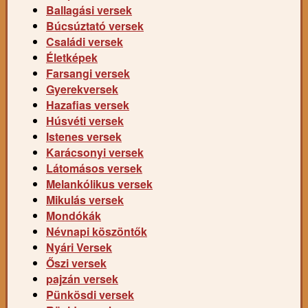
Ballagási versek
Búcsúztató versek
Családi versek
Életképek
Farsangi versek
Gyerekversek
Hazafias versek
Húsvéti versek
Istenes versek
Karácsonyi versek
Látomásos versek
Melankólikus versek
Mikulás versek
Mondókák
Névnapi köszöntők
Nyári Versek
Őszi versek
pajzán versek
Pünkösdi versek