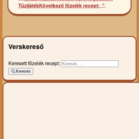
Tűzijáték
Következő főzelék recept:
Verskereső
Keresett főzelék recept:
Keresés