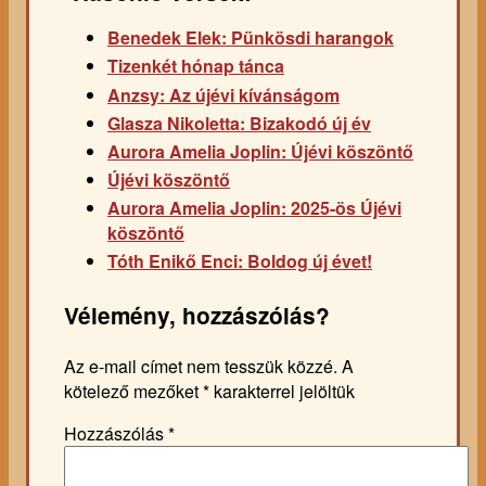
Benedek Elek: Pünkösdi harangok
Tizenkét hónap tánca
Anzsy: Az újévi kívánságom
Glasza Nikoletta: Bizakodó új év
Aurora Amelia Joplin: Újévi köszöntő
Újévi köszöntő
Aurora Amelia Joplin: 2025-ös Újévi
köszöntő
Tóth Enikő Enci: Boldog új évet!
Vélemény, hozzászólás?
Az e-mail címet nem tesszük közzé.
A
kötelező mezőket
*
karakterrel jelöltük
Hozzászólás
*