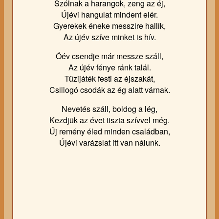
Szólnak a harangok, zeng az éj,
Újévi hangulat mindent elér.
Gyerekek éneke messzire hallik,
Az újév szíve minket is hív.
Óév csendje már messze száll,
Az újév fénye ránk talál.
Tűzijáték festi az éjszakát,
Csillogó csodák az ég alatt várnak.
Nevetés száll, boldog a lég,
Kezdjük az évet tiszta szívvel még.
Új remény éled minden családban,
Újévi varázslat itt van nálunk.