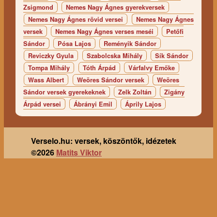
Zsigmond
Nemes Nagy Ágnes gyerekversek
Nemes Nagy Ágnes rövid versei
Nemes Nagy Ágnes
versek
Nemes Nagy Ágnes verses meséi
Petőfi
Sándor
Pósa Lajos
Reményik Sándor
Reviczky Gyula
Szabolcska Mihály
Sík Sándor
Tompa Mihály
Tóth Árpád
Várfalvy Emőke
Wass Albert
Weöres Sándor versek
Weöres
Sándor versek gyerekeknek
Zelk Zoltán
Zigány
Árpád versei
Ábrányi Emil
Áprily Lajos
Verselo.hu: versek, köszöntők, idézetek
©2026
Matits Viktor