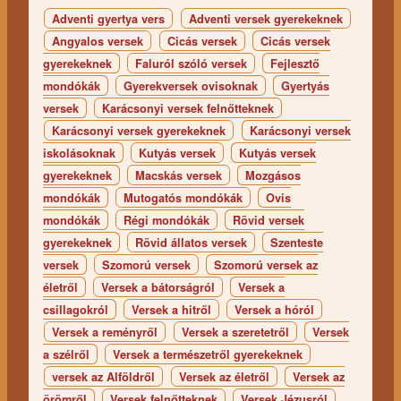
Adventi gyertya vers
Adventi versek gyerekeknek
Angyalos versek
Cicás versek
Cicás versek
gyerekeknek
Faluról szóló versek
Fejlesztő
mondókák
Gyerekversek ovisoknak
Gyertyás
versek
Karácsonyi versek felnőtteknek
Karácsonyi versek gyerekeknek
Karácsonyi versek
iskolásoknak
Kutyás versek
Kutyás versek
gyerekeknek
Macskás versek
Mozgásos
mondókák
Mutogatós mondókák
Ovis
mondókák
Régi mondókák
Rövid versek
gyerekeknek
Rövid állatos versek
Szenteste
versek
Szomorú versek
Szomorú versek az
életről
Versek a bátorságról
Versek a
csillagokról
Versek a hitről
Versek a hóról
Versek a reményről
Versek a szeretetről
Versek
a szélről
Versek a természetről gyerekeknek
versek az Alföldről
Versek az életről
Versek az
örömről
Versek felnőtteknek
Versek Jézusról