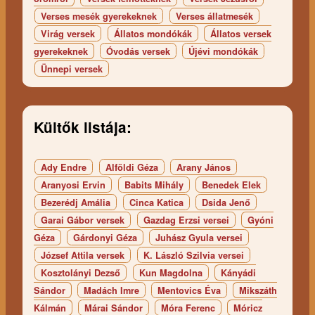
Verses mesék gyerekeknek
Verses állatmesék
Virág versek
Állatos mondókák
Állatos versek
gyerekeknek
Óvodás versek
Újévi mondókák
Ünnepi versek
Kültők listája:
Ady Endre
Alföldi Géza
Arany János
Aranyosi Ervin
Babits Mihály
Benedek Elek
Bezerédj Amália
Cinca Katica
Dsida Jenő
Garai Gábor versek
Gazdag Erzsi versei
Gyóni
Géza
Gárdonyi Géza
Juhász Gyula versei
József Attila versek
K. László Szilvia versei
Kosztolányi Dezső
Kun Magdolna
Kányádi
Sándor
Madách Imre
Mentovics Éva
Mikszáth
Kálmán
Márai Sándor
Móra Ferenc
Móricz