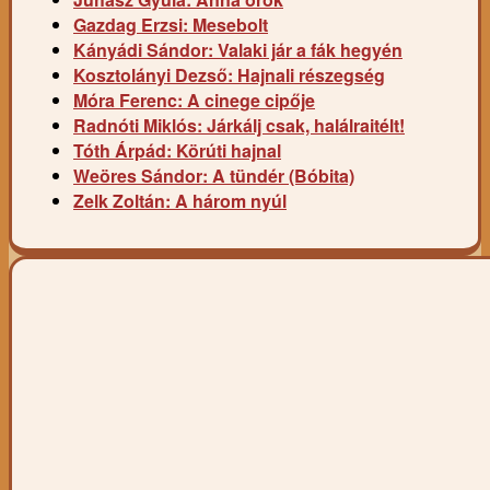
Gazdag Erzsi: Mesebolt
Kányádi Sándor: Valaki jár a fák hegyén
Kosztolányi Dezső: Hajnali részegség
Móra Ferenc: A cinege cipője
Radnóti Miklós: Járkálj csak, halálraitélt!
Tóth Árpád: Körúti hajnal
Weöres Sándor: A tündér (Bóbita)
Zelk Zoltán: A három nyúl