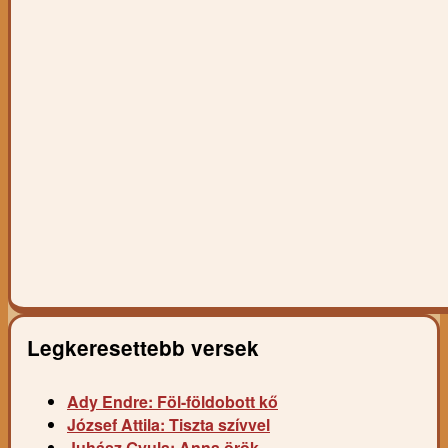
Legkeresettebb versek
Ady Endre: Föl-földobott kő
József Attila: Tiszta szívvel
Juhász Gyula: Anna örök