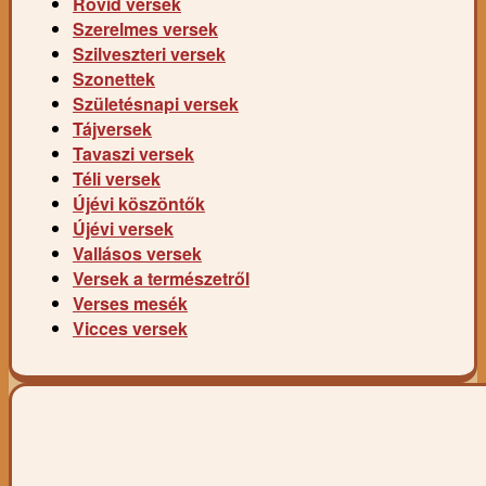
Rövid versek
Szerelmes versek
Szilveszteri versek
Szonettek
Születésnapi versek
Tájversek
Tavaszi versek
Téli versek
Újévi köszöntők
Újévi versek
Vallásos versek
Versek a természetről
Verses mesék
Vicces versek