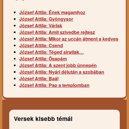
József Attila: Ének magamhoz
József Attila: Gyöngysor
József Attila: Várlak
József Attila: Amit szivedbe rejtesz
József Attila: Mikor az uccán átment a kedves
József Attila: Csend
József Attila: Téged siratlak…
József Attila: Ősapám
József Attila: A szent jobb ünnepén
József Attila: Nyári délután a szobában
József Attila: Baál
József Attila: Pap a templomban
Versek kisebb témái