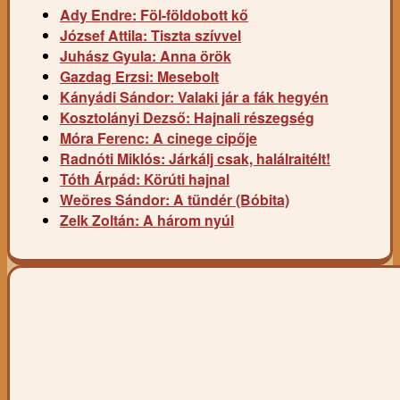
Ady Endre: Föl-földobott kő
József Attila: Tiszta szívvel
Juhász Gyula: Anna örök
Gazdag Erzsi: Mesebolt
Kányádi Sándor: Valaki jár a fák hegyén
Kosztolányi Dezső: Hajnali részegség
Móra Ferenc: A cinege cipője
Radnóti Miklós: Járkálj csak, halálraitélt!
Tóth Árpád: Körúti hajnal
Weöres Sándor: A tündér (Bóbita)
Zelk Zoltán: A három nyúl