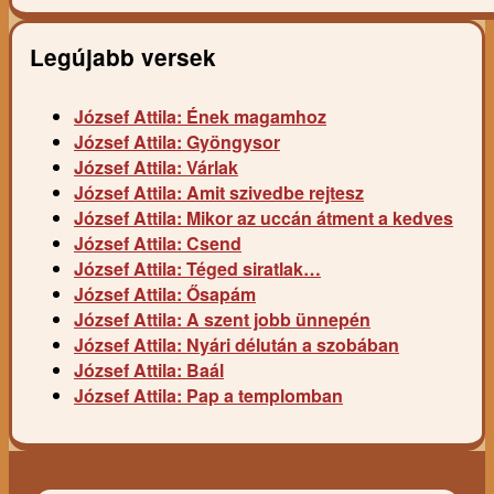
Legújabb versek
József Attila: Ének magamhoz
József Attila: Gyöngysor
József Attila: Várlak
József Attila: Amit szivedbe rejtesz
József Attila: Mikor az uccán átment a kedves
József Attila: Csend
József Attila: Téged siratlak…
József Attila: Ősapám
József Attila: A szent jobb ünnepén
József Attila: Nyári délután a szobában
József Attila: Baál
József Attila: Pap a templomban