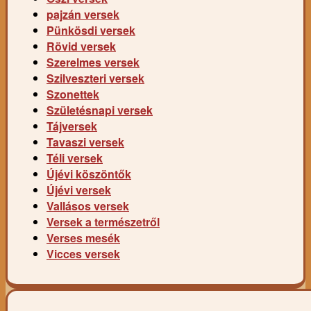
pajzán versek
Pünkösdi versek
Rövid versek
Szerelmes versek
Szilveszteri versek
Szonettek
Születésnapi versek
Tájversek
Tavaszi versek
Téli versek
Újévi köszöntők
Újévi versek
Vallásos versek
Versek a természetről
Verses mesék
Vicces versek