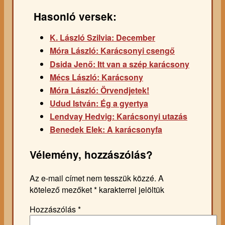
Hasonló versek:
K. László Szilvia: December
Móra László: Karácsonyi csengő
Dsida Jenő: Itt van a szép karácsony
Mécs László: Karácsony
Móra László: Örvendjetek!
Udud István: Ég a gyertya
Lendvay Hedvig: Karácsonyi utazás
Benedek Elek: A karácsonyfa
Vélemény, hozzászólás?
Az e-mail címet nem tesszük közzé.
A
kötelező mezőket
*
karakterrel jelöltük
Hozzászólás
*