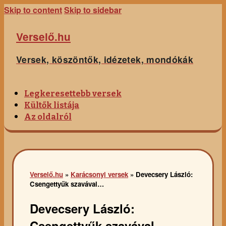
Skip to content
Skip to sidebar
Verselő.hu
Versek, köszöntők, idézetek, mondókák
Legkeresettebb versek
Kültők listája
Az oldalról
Verselő.hu
»
Karácsonyi versek
»
Devecsery László:
Csengettyűk szavával…
Devecsery László:
Csengettyűk szavával…