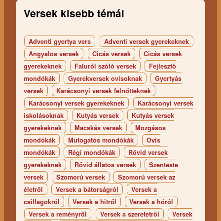
Versek kisebb témái
Adventi gyertya vers
Adventi versek gyerekeknek
Angyalos versek
Cicás versek
Cicás versek
gyerekeknek
Faluról szóló versek
Fejlesztő
mondókák
Gyerekversek ovisoknak
Gyertyás
versek
Karácsonyi versek felnőtteknek
Karácsonyi versek gyerekeknek
Karácsonyi versek
iskolásoknak
Kutyás versek
Kutyás versek
gyerekeknek
Macskás versek
Mozgásos
mondókák
Mutogatós mondókák
Ovis
mondókák
Régi mondókák
Rövid versek
gyerekeknek
Rövid állatos versek
Szenteste
versek
Szomorú versek
Szomorú versek az
életről
Versek a bátorságról
Versek a
csillagokról
Versek a hitről
Versek a hóról
Versek a reményről
Versek a szeretetről
Versek