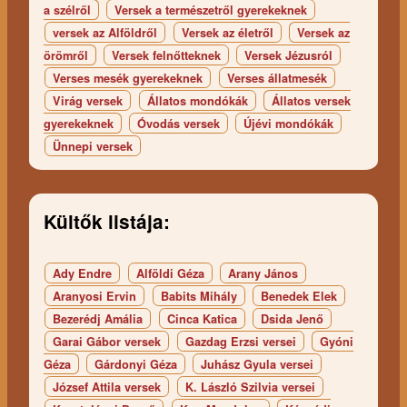
a szélről
Versek a természetről gyerekeknek
versek az Alföldről
Versek az életről
Versek az
örömről
Versek felnőtteknek
Versek Jézusról
Verses mesék gyerekeknek
Verses állatmesék
Virág versek
Állatos mondókák
Állatos versek
gyerekeknek
Óvodás versek
Újévi mondókák
Ünnepi versek
Kültők listája:
Ady Endre
Alföldi Géza
Arany János
Aranyosi Ervin
Babits Mihály
Benedek Elek
Bezerédj Amália
Cinca Katica
Dsida Jenő
Garai Gábor versek
Gazdag Erzsi versei
Gyóni
Géza
Gárdonyi Géza
Juhász Gyula versei
József Attila versek
K. László Szilvia versei