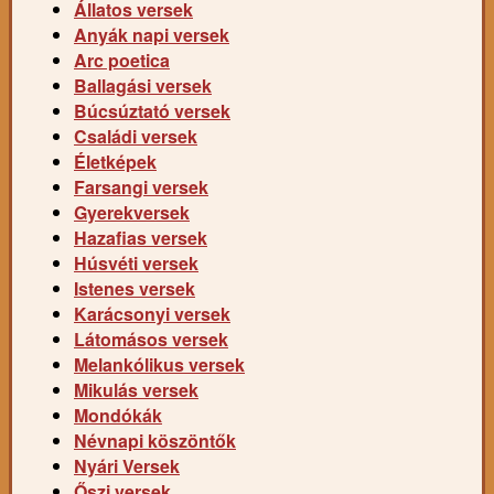
Állatos versek
Anyák napi versek
Arc poetica
Ballagási versek
Búcsúztató versek
Családi versek
Életképek
Farsangi versek
Gyerekversek
Hazafias versek
Húsvéti versek
Istenes versek
Karácsonyi versek
Látomásos versek
Melankólikus versek
Mikulás versek
Mondókák
Névnapi köszöntők
Nyári Versek
Őszi versek