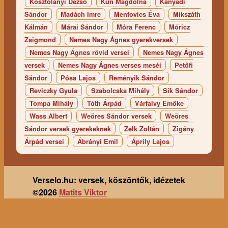
Kosztolányi Dezső
Kun Magdolna
Kányádi
Sándor
Madách Imre
Mentovics Éva
Mikszáth
Kálmán
Márai Sándor
Móra Ferenc
Móricz
Zsigmond
Nemes Nagy Ágnes gyerekversek
Nemes Nagy Ágnes rövid versei
Nemes Nagy Ágnes
versek
Nemes Nagy Ágnes verses meséi
Petőfi
Sándor
Pósa Lajos
Reményik Sándor
Reviczky Gyula
Szabolcska Mihály
Sík Sándor
Tompa Mihály
Tóth Árpád
Várfalvy Emőke
Wass Albert
Weöres Sándor versek
Weöres
Sándor versek gyerekeknek
Zelk Zoltán
Zigány
Árpád versei
Ábrányi Emil
Áprily Lajos
Verselo.hu: versek, köszöntők, idézetek
©2026
Matits Viktor