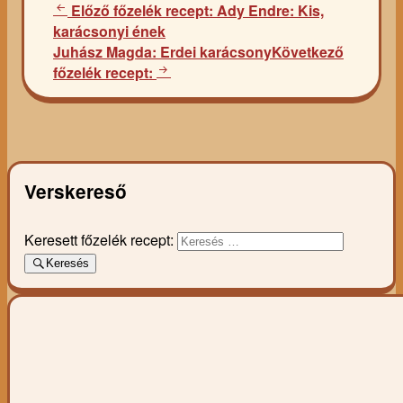
Előző főzelék recept:
Ady Endre: Kis,
karácsonyi ének
Juhász Magda: Erdei karácsony
Következő
főzelék recept:
Verskereső
Keresett főzelék recept:
Keresés