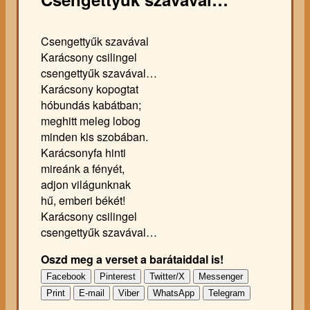
Csengettyűk szavával
Karácsony csilingel
csengettyűk szavával…
Karácsony kopogtat
hóbundás kabátban;
meghitt meleg lobog
minden kis szobában.
Karácsonyfa hinti
mireánk a fényét,
adjon világunknak
hű, emberi békét!
Karácsony csilingel
csengettyűk szavával…
Oszd meg a verset a barátaiddal is!
Facebook
Pinterest
Twitter/X
Messenger
Print
E-mail
Viber
WhatsApp
Telegram