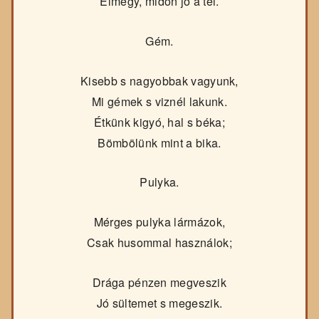
Elmegy, midőn jő a tél.
Gém.
Kisebb s nagyobbak vagyunk,
Mi gémek s viznél lakunk.
Étkünk kigyó, hal s béka;
Bömbölünk mint a bika.
Pulyka.
Mérges pulyka lármázok,
Csak husommal használok;
Drága pénzen megveszik
Jó sültemet s megeszik.