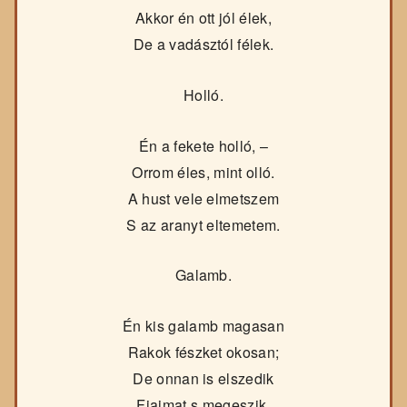
Akkor én ott jól élek,
De a vadásztól félek.
Holló.
Én a fekete holló, –
Orrom éles, mint olló.
A hust vele elmetszem
S az aranyt eltemetem.
Galamb.
Én kis galamb magasan
Rakok fészket okosan;
De onnan is elszedik
Fiaimat s megeszik.