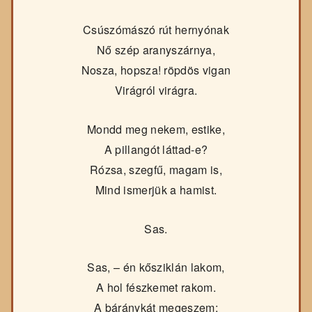
Csúszómászó rút hernyónak
Nő szép aranyszárnya,
Nosza, hopsza! röpdös vigan
Virágról virágra.
Mondd meg nekem, estike,
A pillangót láttad-e?
Rózsa, szegfű, magam is,
Mind ismerjük a hamist.
Sas.
Sas, – én kősziklán lakom,
A hol fészkemet rakom.
A báránykát megeszem;