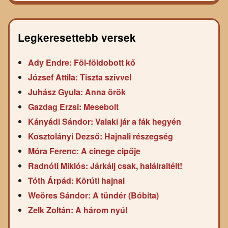
Legkeresettebb versek
Ady Endre: Föl-földobott kő
József Attila: Tiszta szívvel
Juhász Gyula: Anna örök
Gazdag Erzsi: Mesebolt
Kányádi Sándor: Valaki jár a fák hegyén
Kosztolányi Dezső: Hajnali részegség
Móra Ferenc: A cinege cipője
Radnóti Miklós: Járkálj csak, halálraitélt!
Tóth Árpád: Körúti hajnal
Weöres Sándor: A tündér (Bóbita)
Zelk Zoltán: A három nyúl