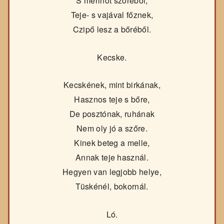
S merinót szőréből,
Teje- s vajával főznek,
Czipő lesz a bőréből.
Kecske.
Kecskének, mint birkának,
Hasznos teje s bőre,
De posztónak, ruhának
Nem oly jó a szőre.
Kinek beteg a melle,
Annak teje használ.
Hegyen van legjobb helye,
Tüskénél, bokornál.
Ló.