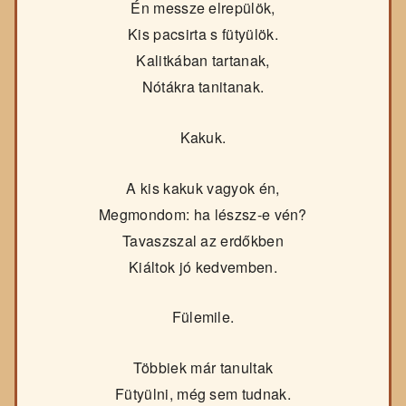
Én messze elrepülök,
Kis pacsirta s fütyülök.
Kalitkában tartanak,
Nótákra tanitanak.
Kakuk.
A kis kakuk vagyok én,
Megmondom: ha lészsz-e vén?
Tavaszszal az erdőkben
Kiáltok jó kedvemben.
Fülemile.
Többiek már tanultak
Fütyülni, még sem tudnak.