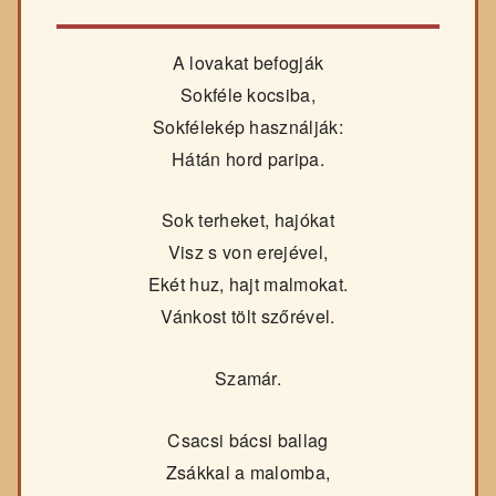
A lovakat befogják
Sokféle kocsiba,
Sokfélekép használják:
Hátán hord paripa.
Sok terheket, hajókat
Visz s von erejével,
Ekét huz, hajt malmokat.
Vánkost tölt szőrével.
Szamár.
Csacsi bácsi ballag
Zsákkal a malomba,