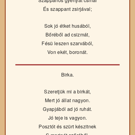
Szappanos gyertyát csinál
És szappant zsirjával;
Sok jó étket husából,
Bőréből ad csizmát,
Fésü leszen szarvából,
Von ekét, boronát.
Birka.
Szeretjük mi a birkát,
Mert jó állat nagyon.
Gyapjából ad jó ruhát.
Jó teje is vagyon.
Posztót és szürt készitnek