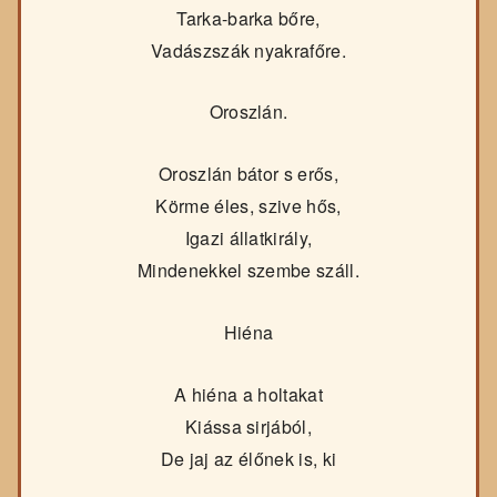
Tarka-barka bőre,
Vadászszák nyakrafőre.
Oroszlán.
Oroszlán bátor s erős,
Körme éles, szive hős,
Igazi állatkirály,
Mindenekkel szembe száll.
Hiéna
A hiéna a holtakat
Kiássa sirjából,
De jaj az élőnek is, ki