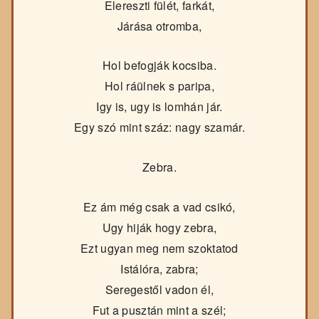
Elereszti fülét, farkát,
Járása otromba,
Hol befogják kocsiba.
Hol ráülnek s paripa,
Igy is, ugy is lomhán jár.
Egy szó mint száz: nagy szamár.
Zebra.
Ez ám még csak a vad csikó,
Ugy hiják hogy zebra,
Ezt ugyan meg nem szoktatod
Istálóra, zabra;
Seregestől vadon él,
Fut a pusztán mint a szél;