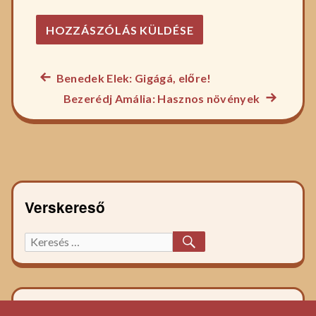
Előző
Benedek Elek: Gigágá, előre!
Bejegyzés
főzelék
Következ
Bezerédj Amália: Hasznos növények
navigáció
recept:
főzelék
recept:
Verskereső
KERESÉS
Keresett
főzelék
recept: