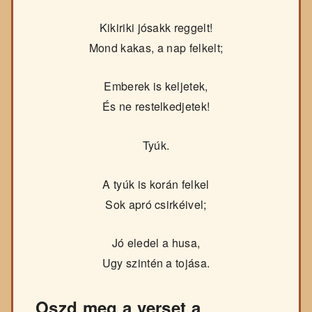
Kikiriki jósakk reggelt!
Mond kakas, a nap felkelt;
Emberek is keljetek,
És ne restelkedjetek!
Tyúk.
A tyúk is korán felkel
Sok apró csirkéivel;
Jó eledel a husa,
Ugy szintén a tojása.
Oszd meg a verset a