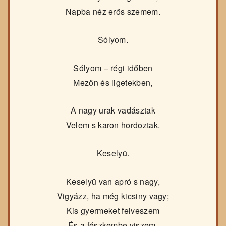
Napba néz erős szemem.
Sólyom.
Sólyom – régi időben
Mezőn és ligetekben,
A nagy urak vadásztak
Velem s karon hordoztak.
Keselyü.
Keselyü van apró s nagy,
Vigyázz, ha még kicsiny vagy;
Kis gyermeket felveszem
És a fészkembe viszem.