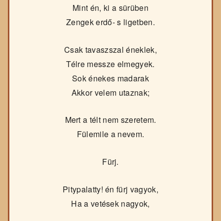
Mint én, ki a sürüben
Zengek erdő- s ligetben.
Csak tavaszszal éneklek,
Télre messze elmegyek.
Sok énekes madarak
Akkor velem utaznak;
Mert a télt nem szeretem.
Fülemile a nevem.
Fürj.
Pitypalatty! én fürj vagyok,
Ha a vetések nagyok,