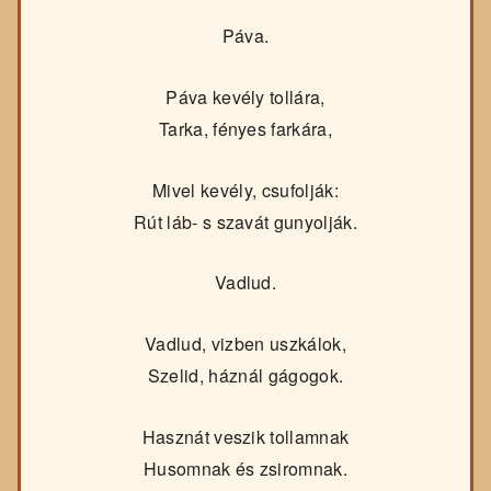
Páva.
Páva kevély tollára,
Tarka, fényes farkára,
Mivel kevély, csufolják:
Rút láb- s szavát gunyolják.
Vadlud.
Vadlud, vizben uszkálok,
Szelid, háznál gágogok.
Hasznát veszik tollamnak
Husomnak és zsiromnak.