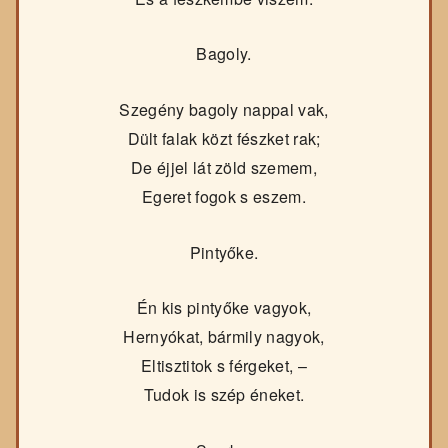
Bagoly.
Szegény bagoly nappal vak,
Dült falak közt fészket rak;
De éjjel lát zöld szemem,
Egeret fogok s eszem.
Pintyőke.
Én kis pintyőke vagyok,
Hernyókat, bármily nagyok,
Eltisztitok s férgeket, –
Tudok is szép éneket.