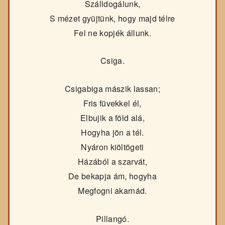
Szálldogálunk,
S mézet gyüjtünk, hogy majd télre
Fel ne kopjék állunk.
Csiga.
Csigabiga mászik lassan;
Fris füvekkel él,
Elbujik a föld alá,
Hogyha jön a tél.
Nyáron kiöltögeti
Házából a szarvát,
De bekapja ám, hogyha
Megfogni akarnád.
Pillangó.