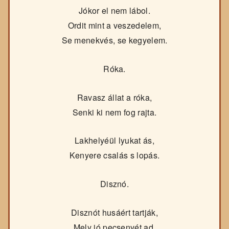
Jókor el nem lábol.
Ordit mint a veszedelem,
Se menekvés, se kegyelem.
Róka.
Ravasz állat a róka,
Senki ki nem fog rajta.
Lakhelyéül lyukat ás,
Kenyere csalás s lopás.
Disznó.
Disznót husáért tartják,
Mely jó pecsenyét ad,