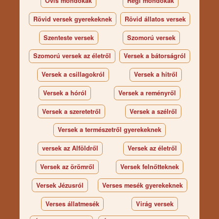
Ovis mondókák
Régi mondókák
Rövid versek gyerekeknek
Rövid állatos versek
Szenteste versek
Szomorú versek
Szomorú versek az életről
Versek a bátorságról
Versek a csillagokról
Versek a hitről
Versek a hóról
Versek a reményről
Versek a szeretetről
Versek a szélről
Versek a természetről gyerekeknek
versek az Alföldről
Versek az életről
Versek az örömről
Versek felnőtteknek
Versek Jézusról
Verses mesék gyerekeknek
Verses állatmesék
Virág versek