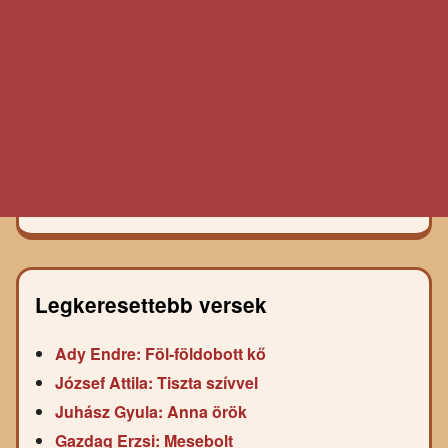
Legkeresettebb versek
Ady Endre: Föl-földobott kő
József Attila: Tiszta szívvel
Juhász Gyula: Anna örök
Gazdag Erzsi: Mesebolt