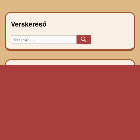
Verskereső
KERESÉS
Keresett
főzelék
recept: