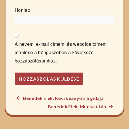
Honlap
A nevem, e-mail címem, és weboldalcímem
mentése a böngészőben a következő
hozzászólásomhoz.
Előző
Benedek Elek: Kecskeanyó s a gidája
Bejegyzés
főzelék
Következ
Benedek Elek: Munka után
navigáció
recept:
főzelék
recept: