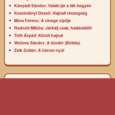
Kányádi Sándor: Valaki jár a fák hegyén
Kosztolányi Dezső: Hajnali részegség
Móra Ferenc: A cinege cipője
Radnóti Miklós: Járkálj csak, halálraitélt!
Tóth Árpád: Körúti hajnal
Weöres Sándor: A tündér (Bóbita)
Zelk Zoltán: A három nyúl