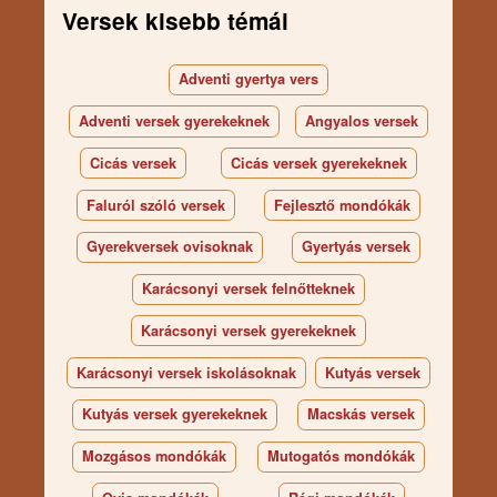
Versek kisebb témái
Adventi gyertya vers
Adventi versek gyerekeknek
Angyalos versek
Cicás versek
Cicás versek gyerekeknek
Faluról szóló versek
Fejlesztő mondókák
Gyerekversek ovisoknak
Gyertyás versek
Karácsonyi versek felnőtteknek
Karácsonyi versek gyerekeknek
Karácsonyi versek iskolásoknak
Kutyás versek
Kutyás versek gyerekeknek
Macskás versek
Mozgásos mondókák
Mutogatós mondókák