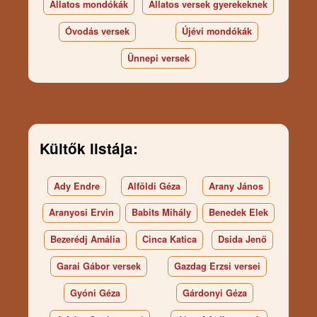
Állatos mondókák
Állatos versek gyerekeknek
Óvodás versek
Újévi mondókák
Ünnepi versek
Kültők listája:
Ady Endre
Alföldi Géza
Arany János
Aranyosi Ervin
Babits Mihály
Benedek Elek
Bezerédj Amália
Cinca Katica
Dsida Jenő
Garai Gábor versek
Gazdag Erzsi versei
Gyóni Géza
Gárdonyi Géza