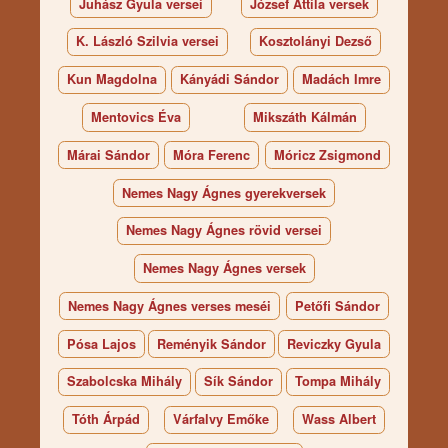
Juhász Gyula versei
József Attila versek
K. László Szilvia versei
Kosztolányi Dezső
Kun Magdolna
Kányádi Sándor
Madách Imre
Mentovics Éva
Mikszáth Kálmán
Márai Sándor
Móra Ferenc
Móricz Zsigmond
Nemes Nagy Ágnes gyerekversek
Nemes Nagy Ágnes rövid versei
Nemes Nagy Ágnes versek
Nemes Nagy Ágnes verses meséi
Petőfi Sándor
Pósa Lajos
Reményik Sándor
Reviczky Gyula
Szabolcska Mihály
Sík Sándor
Tompa Mihály
Tóth Árpád
Várfalvy Emőke
Wass Albert