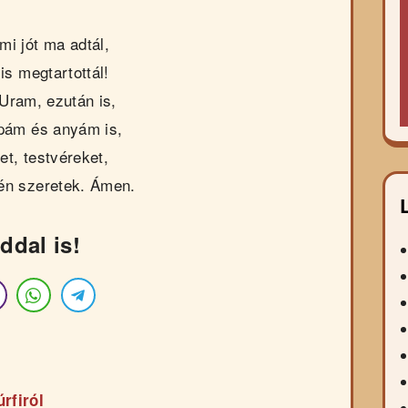
i jót ma adtál,
is megtartottál!
Uram, ezután is,
pám és anyám is,
t, testvéreket,
 én szeretek. Ámen.
ddal is!
rfiról