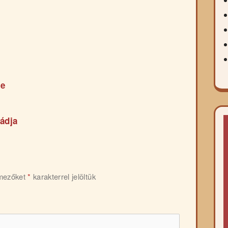
ce
ádja
 mezőket
*
karakterrel jelöltük