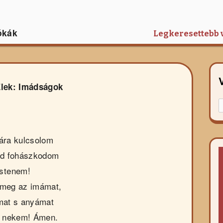
ókák
Legkeresettebb 
lek: Imádságok
K
f
r
ára kulcsolom
ád fohászkodom
Istenem!
 meg az imámat,
mat s anyámat
g nekem! Ámen.