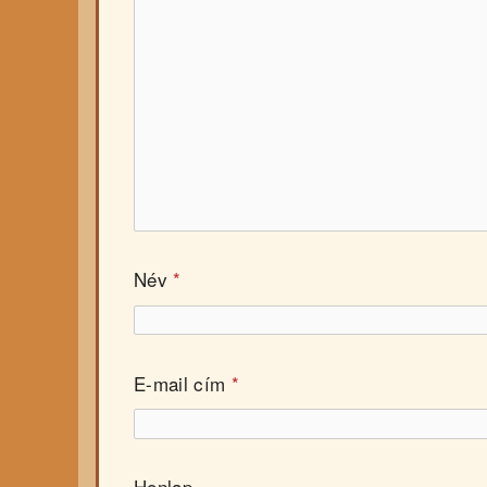
Név
*
E-mail cím
*
Honlap