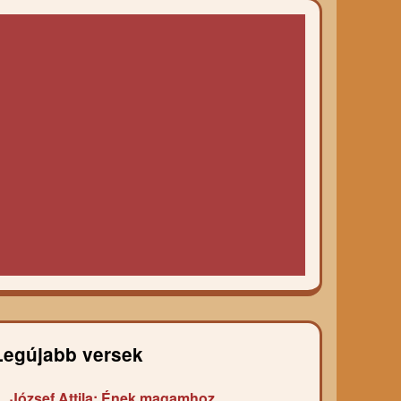
Legújabb versek
József Attila: Ének magamhoz