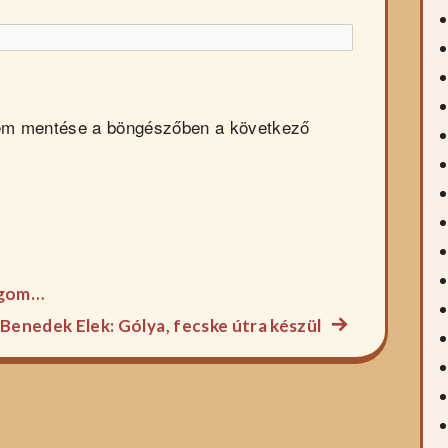
em mentése a böngészőben a következő
rágom…
Következő
Benedek Elek: Gólya, fecske útra készül
főzelék
recept: