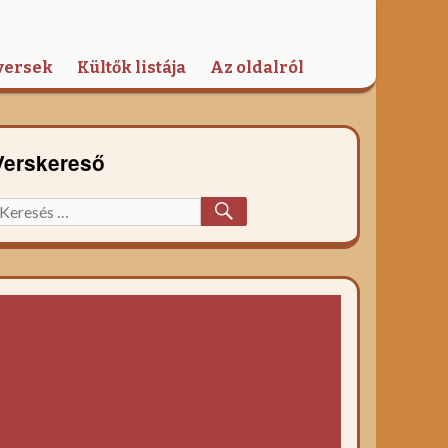
versek
Kültők listája
Az oldalról
Verskereső
KERESÉS
eresett
őzelék
ecept: