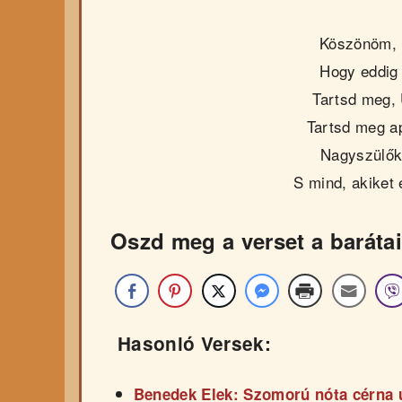
Köszönöm, m
Hogy eddig 
Tartsd meg, 
Tartsd meg a
Nagyszülőke
S mind, akiket
Oszd meg a verset a barátai
Hasonló Versek:
Benedek Elek: Szomorú nóta cérna ú