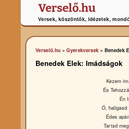
Verselő.hu
Versek, köszöntők, idézetek, mond
Verselő.hu
»
Gyerekversek
»
Benedek E
Benedek Elek: Imádságok
Kezem im
És Tehozz
Én 
Ó, hallgasd
Édes apá
Tartsd me