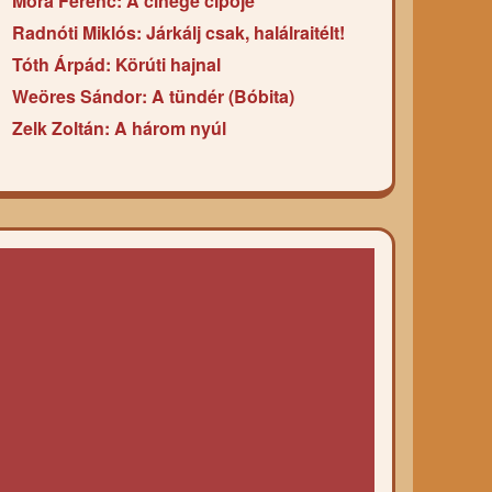
Móra Ferenc: A cinege cipője
Radnóti Miklós: Járkálj csak, halálraitélt!
Tóth Árpád: Körúti hajnal
Weöres Sándor: A tündér (Bóbita)
Zelk Zoltán: A három nyúl