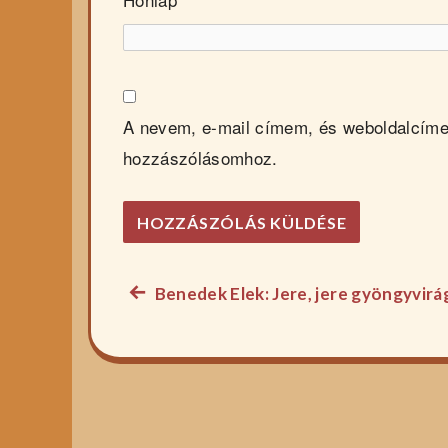
A nevem, e-mail címem, és weboldalcím
hozzászólásomhoz.
Előző
Benedek Elek: Jere, jere gyöngyvi
Bejegyzés
főzelék
navigáció
recept: