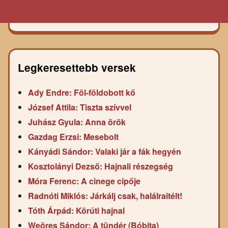
Legkeresettebb versek
Ady Endre: Föl-földobott kő
József Attila: Tiszta szívvel
Juhász Gyula: Anna örök
Gazdag Erzsi: Mesebolt
Kányádi Sándor: Valaki jár a fák hegyén
Kosztolányi Dezső: Hajnali részegség
Móra Ferenc: A cinege cipője
Radnóti Miklós: Járkálj csak, halálraitélt!
Tóth Árpád: Körúti hajnal
Weöres Sándor: A tündér (Bóbita)