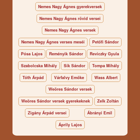
Nemes Nagy Ágnes gyerekversek
Nemes Nagy Ágnes rövid versei
Nemes Nagy Ágnes versek
Nemes Nagy Ágnes verses meséi
Petőfi Sándor
Pósa Lajos
Reményik Sándor
Reviczky Gyula
Szabolcska Mihály
Sík Sándor
Tompa Mihály
Tóth Árpád
Várfalvy Emőke
Wass Albert
Weöres Sándor versek
Weöres Sándor versek gyerekeknek
Zelk Zoltán
Zigány Árpád versei
Ábrányi Emil
Áprily Lajos