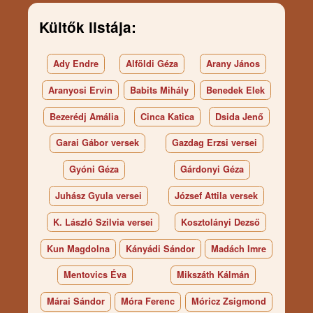
Kültők listája:
Ady Endre
Alföldi Géza
Arany János
Aranyosi Ervin
Babits Mihály
Benedek Elek
Bezerédj Amália
Cinca Katica
Dsida Jenő
Garai Gábor versek
Gazdag Erzsi versei
Gyóni Géza
Gárdonyi Géza
Juhász Gyula versei
József Attila versek
K. László Szilvia versei
Kosztolányi Dezső
Kun Magdolna
Kányádi Sándor
Madách Imre
Mentovics Éva
Mikszáth Kálmán
Márai Sándor
Móra Ferenc
Móricz Zsigmond