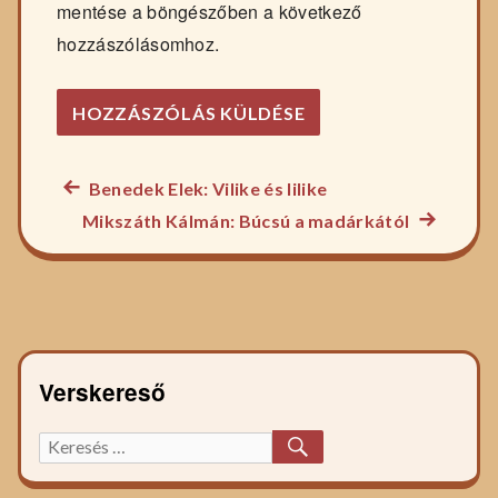
mentése a böngészőben a következő
hozzászólásomhoz.
Előző
Benedek Elek: Vilike és lilike
Bejegyzés
főzelék
Következ
Mikszáth Kálmán: Búcsú a madárkától
navigáció
recept:
főzelék
recept:
Verskereső
KERESÉS
Keresett
főzelék