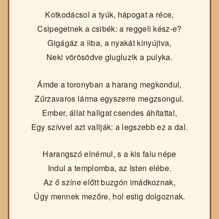
Kotkodácsol a tyúk, hápogat a réce,
Csipegetnek a csibék: a reggeli kész-e?
Gigágáz a liba, a nyakát kinyújtva,
Neki vörösödve glugluzik a pulyka.
Ámde a toronyban a harang megkondul,
Zűrzavaros lárma egyszerre megzsongul.
Ember, állat hallgat csendes áhítattal,
Egy szívvel azt vallják: a legszebb ez a dal.
Harangszó elnémul, s a kis falu népe
Indul a templomba, az Isten elébe.
Az ő színe előtt buzgón imádkoznak,
Úgy mennek mezőre, hol estig dolgoznak.