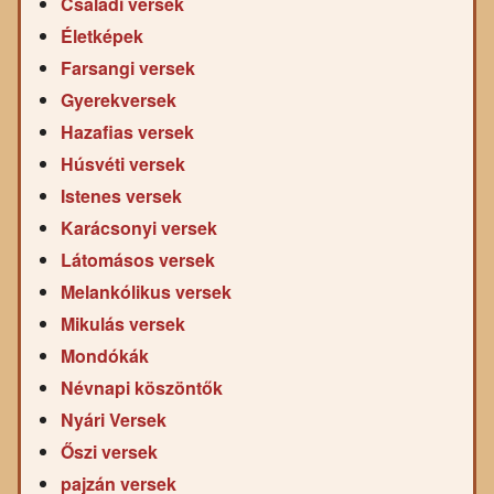
Családi versek
Életképek
Farsangi versek
Gyerekversek
Hazafias versek
Húsvéti versek
Istenes versek
Karácsonyi versek
Látomásos versek
Melankólikus versek
Mikulás versek
Mondókák
Névnapi köszöntők
Nyári Versek
Őszi versek
pajzán versek