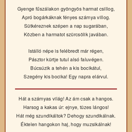
Gyenge fűszálakon gyöngyös harmat csillog,
Apró bogárkáknak fényes szárnya villog.
Sütkéreznek szépen a nap sugarában,
Közben a harmatot szürcsölik javában.
Istálló népe is felébredt már régen,
Pásztor kürtje tutul alsó faluvégen.
Búcsúzik a tehén a kis bocikátul,
Szegény kis bocika! Egy napra elárvul.
Hát a szárnyas világ! Az ám csak a hangos.
Harsog a kakas úr: ejnye, tüzes lángos!
Hát még szundikáltok? Dehogy szundikálnak.
Éktelen hangokon haj, hogy muzsikálnak!