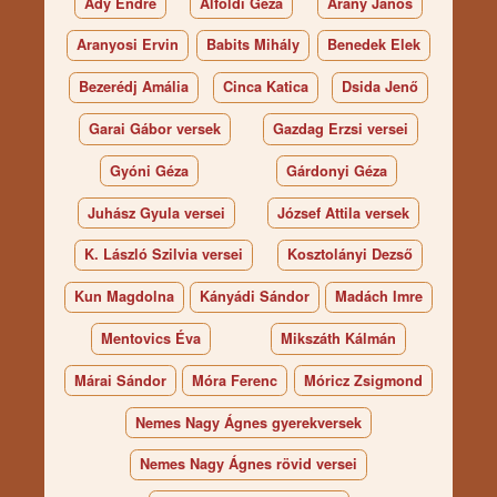
Ady Endre
Alföldi Géza
Arany János
Aranyosi Ervin
Babits Mihály
Benedek Elek
Bezerédj Amália
Cinca Katica
Dsida Jenő
Garai Gábor versek
Gazdag Erzsi versei
Gyóni Géza
Gárdonyi Géza
Juhász Gyula versei
József Attila versek
K. László Szilvia versei
Kosztolányi Dezső
Kun Magdolna
Kányádi Sándor
Madách Imre
Mentovics Éva
Mikszáth Kálmán
Márai Sándor
Móra Ferenc
Móricz Zsigmond
Nemes Nagy Ágnes gyerekversek
Nemes Nagy Ágnes rövid versei