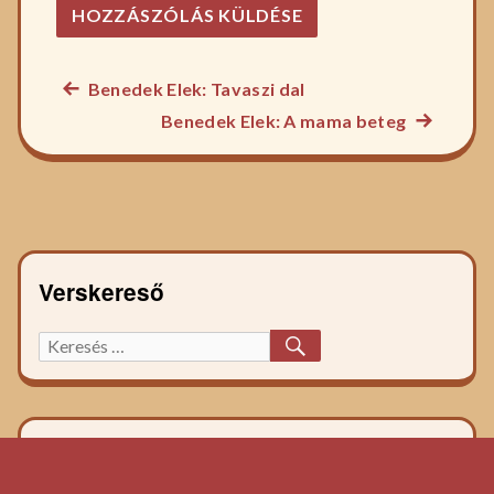
Előző
Benedek Elek: Tavaszi dal
Bejegyzés
főzelék
Következ
Benedek Elek: A mama beteg
navigáció
recept:
főzelék
recept:
Verskereső
KERESÉS
Keresett
főzelék
recept: