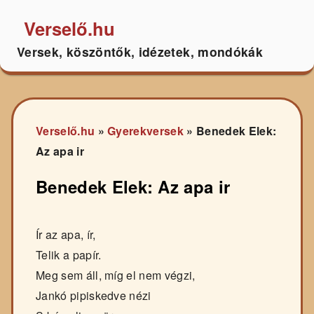
Verselő.hu
Versek, köszöntők, idézetek, mondókák
Verselő.hu
»
Gyerekversek
»
Benedek Elek:
Az apa ir
Benedek Elek: Az apa ir
Ír az apa, ír,
Telik a papír.
Meg sem áll, míg el nem végzi,
Jankó pipiskedve nézi