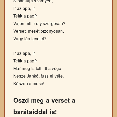
S bámulja szörnyen,
Ír az apa, ír,
Telik a papír.
Vajon mit ír oly szorgosan?
Verset, mesét bizonyosan.
Vagy tán levelet?
Ír az apa, ír,
Telik a papír.
Már meg is telt, itt a vége,
Nesze Jankó, fuss el véle,
Készen a mese!
Oszd meg a verset a
barátaiddal is!