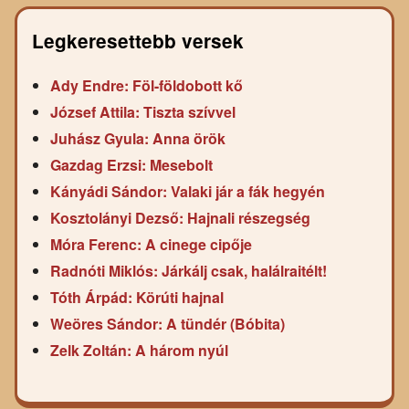
Legkeresettebb versek
Ady Endre: Föl-földobott kő
József Attila: Tiszta szívvel
Juhász Gyula: Anna örök
Gazdag Erzsi: Mesebolt
Kányádi Sándor: Valaki jár a fák hegyén
Kosztolányi Dezső: Hajnali részegség
Móra Ferenc: A cinege cipője
Radnóti Miklós: Járkálj csak, halálraitélt!
Tóth Árpád: Körúti hajnal
Weöres Sándor: A tündér (Bóbita)
Zelk Zoltán: A három nyúl