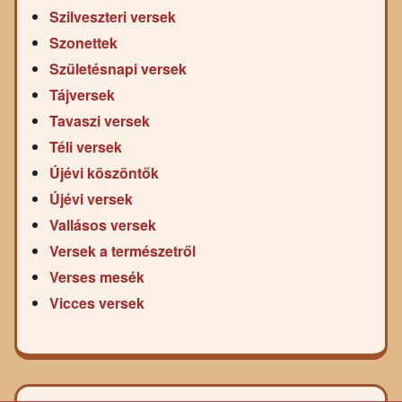
Szilveszteri versek
Szonettek
Születésnapi versek
Tájversek
Tavaszi versek
Téli versek
Újévi köszöntők
Újévi versek
Vallásos versek
Versek a természetről
Verses mesék
Vicces versek