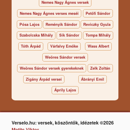
Nemes Nagy Ágnes versek
Nemes Nagy Ágnes verses meséi
Petőfi Sándor
Pósa Lajos
Reményik Sándor
Reviczky Gyula
Szabolcska Mihály
Sík Sándor
Tompa Mihály
Tóth Árpád
Várfalvy Emőke
Wass Albert
Weöres Sándor versek
Weöres Sándor versek gyerekeknek
Zelk Zoltán
Zigány Árpád versei
Ábrányi Emil
Áprily Lajos
Verselo.hu: versek, köszöntők, idézetek ©2026
Matits Viktor