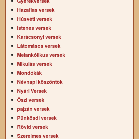
Gyerekversek
Hazafias versek
Húsvéti versek
Istenes versek
Karácsonyi versek
Látomásos versek
Melankólikus versek
Mikulás versek
Mondókák
Névnapi köszöntők
Nyári Versek
Őszi versek
pajzán versek
Pünkösdi versek
Rövid versek
Szerelmes versek