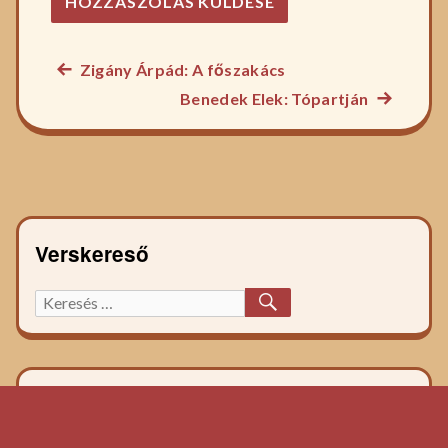
Előző
Zigány Árpád: A főszakács
Bejegyzés
főzelék
Következ
Benedek Elek: Tópartján
navigáció
recept:
főzelék
recept:
Verskereső
KERESÉS
Keresett
főzelék
recept: