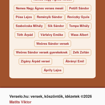
Nemes Nagy Ágnes verses meséi
Petőfi Sándor
Pósa Lajos
Reményik Sándor
Reviczky Gyula
Szabolcska Mihály
Sík Sándor
Tompa Mihály
Tóth Árpád
Várfalvy Emőke
Wass Albert
Weöres Sándor versek
Weöres Sándor versek gyerekeknek
Zelk Zoltán
Zigány Árpád versei
Ábrányi Emil
Áprily Lajos
Verselo.hu: versek, köszöntők, idézetek ©2026
Matits Viktor