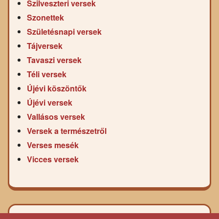
Szilveszteri versek
Szonettek
Születésnapi versek
Tájversek
Tavaszi versek
Téli versek
Újévi köszöntők
Újévi versek
Vallásos versek
Versek a természetről
Verses mesék
Vicces versek