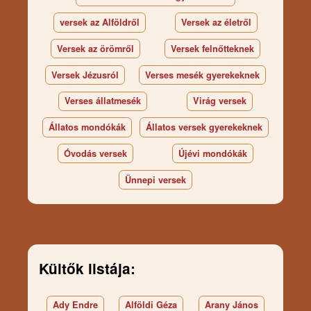
versek az Alföldről
Versek az életről
Versek az örömről
Versek felnőtteknek
Versek Jézusról
Verses mesék gyerekeknek
Verses állatmesék
Virág versek
Állatos mondókák
Állatos versek gyerekeknek
Óvodás versek
Újévi mondókák
Ünnepi versek
Kültők listája:
Ady Endre
Alföldi Géza
Arany János