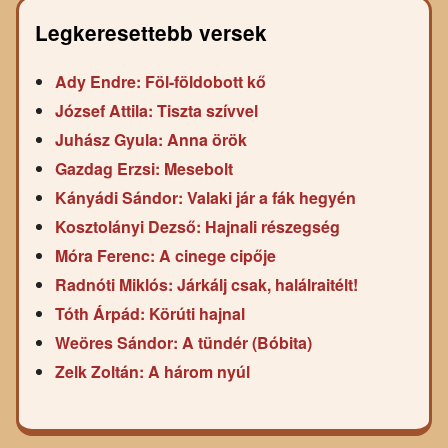
Legkeresettebb versek
Ady Endre: Föl-földobott kő
József Attila: Tiszta szívvel
Juhász Gyula: Anna örök
Gazdag Erzsi: Mesebolt
Kányádi Sándor: Valaki jár a fák hegyén
Kosztolányi Dezső: Hajnali részegség
Móra Ferenc: A cinege cipője
Radnóti Miklós: Járkálj csak, halálraitélt!
Tóth Árpád: Körúti hajnal
Weöres Sándor: A tündér (Bóbita)
Zelk Zoltán: A három nyúl