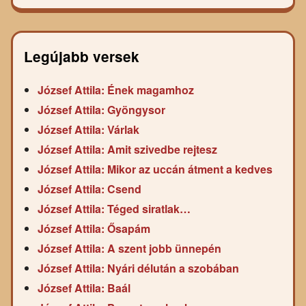
Legújabb versek
József Attila: Ének magamhoz
József Attila: Gyöngysor
József Attila: Várlak
József Attila: Amit szivedbe rejtesz
József Attila: Mikor az uccán átment a kedves
József Attila: Csend
József Attila: Téged siratlak…
József Attila: Ősapám
József Attila: A szent jobb ünnepén
József Attila: Nyári délután a szobában
József Attila: Baál