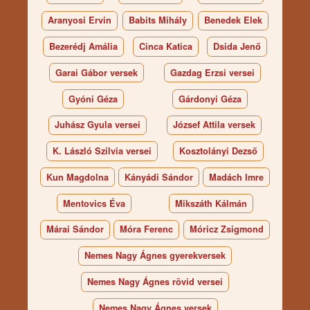
Aranyosi Ervin
Babits Mihály
Benedek Elek
Bezerédj Amália
Cinca Katica
Dsida Jenő
Garai Gábor versek
Gazdag Erzsi versei
Gyóni Géza
Gárdonyi Géza
Juhász Gyula versei
József Attila versek
K. László Szilvia versei
Kosztolányi Dezső
Kun Magdolna
Kányádi Sándor
Madách Imre
Mentovics Éva
Mikszáth Kálmán
Márai Sándor
Móra Ferenc
Móricz Zsigmond
Nemes Nagy Ágnes gyerekversek
Nemes Nagy Ágnes rövid versei
Nemes Nagy Ágnes versek