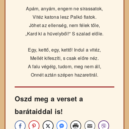
Apám, anyám, engem ne sirassatok,
Vitéz katona lesz Palkó fiatok.
Jöhet az ellenség, nem félek tőle,
„Kard ki a hüvelyből!” S szalad előle.
Egy, kettő, egy, kettő! Indul a vitéz,
Mellét kifeszíti, s csak előre néz.
A falu végéig, tudom, meg nem áll,
Onnét aztán szépen hazaretirál.
Oszd meg a verset a
barátaiddal is!