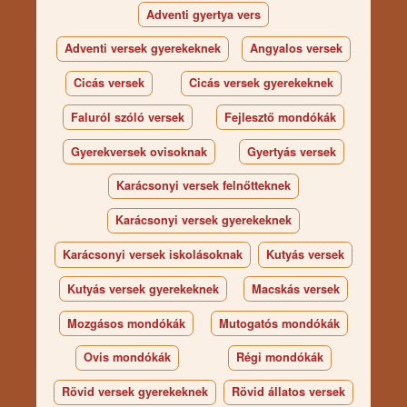
Adventi gyertya vers
Adventi versek gyerekeknek
Angyalos versek
Cicás versek
Cicás versek gyerekeknek
Faluról szóló versek
Fejlesztő mondókák
Gyerekversek ovisoknak
Gyertyás versek
Karácsonyi versek felnőtteknek
Karácsonyi versek gyerekeknek
Karácsonyi versek iskolásoknak
Kutyás versek
Kutyás versek gyerekeknek
Macskás versek
Mozgásos mondókák
Mutogatós mondókák
Ovis mondókák
Régi mondókák
Rövid versek gyerekeknek
Rövid állatos versek