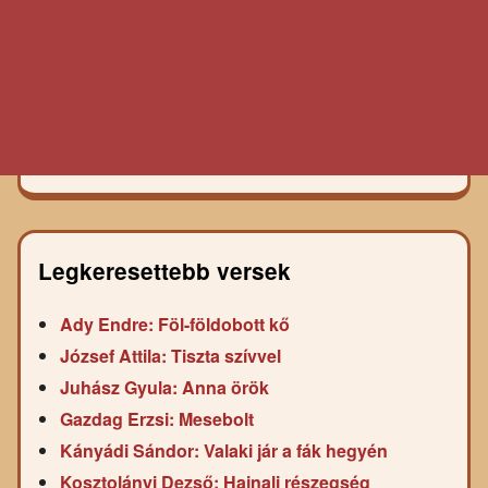
Legkeresettebb versek
Ady Endre: Föl-földobott kő
József Attila: Tiszta szívvel
Juhász Gyula: Anna örök
Gazdag Erzsi: Mesebolt
Kányádi Sándor: Valaki jár a fák hegyén
Kosztolányi Dezső: Hajnali részegség