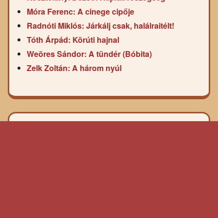
Móra Ferenc: A cinege cipője
Radnóti Miklós: Járkálj csak, halálraitélt!
Tóth Árpád: Körúti hajnal
Weöres Sándor: A tündér (Bóbita)
Zelk Zoltán: A három nyúl