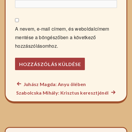
A nevem, e-mail címem, és weboldalcímem
mentése a böngészőben a következő
hozzászólásomhoz.
Előző
Juhász Magda: Anyu ölében
Bejegyzés
főzelék
Következ
Szabolcska Mihály: Krisztus keresztjénél
navigáció
recept:
főzelék
recept: