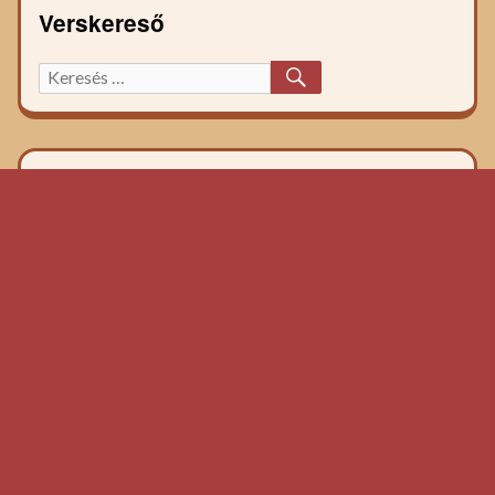
Verskereső
KERESÉS
Keresett
főzelék
recept: