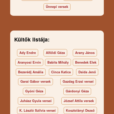
Ünnepi versek
Kültők listája:
Ady Endre
Alföldi Géza
Arany János
Aranyosi Ervin
Babits Mihály
Benedek Elek
Bezerédj Amália
Cinca Katica
Dsida Jenő
Garai Gábor versek
Gazdag Erzsi versei
Gyóni Géza
Gárdonyi Géza
Juhász Gyula versei
József Attila versek
K. László Szilvia versei
Kosztolányi Dezső