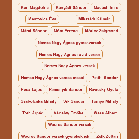
Kun Magdolna
Kányádi Sándor
Madách Imre
Mentovics Éva
Mikszáth Kálmán
Márai Sándor
Móra Ferenc
Móricz Zsigmond
Nemes Nagy Ágnes gyerekversek
Nemes Nagy Ágnes rövid versei
Nemes Nagy Ágnes versek
Nemes Nagy Ágnes verses meséi
Petőfi Sándor
Pósa Lajos
Reményik Sándor
Reviczky Gyula
Szabolcska Mihály
Sík Sándor
Tompa Mihály
Tóth Árpád
Várfalvy Emőke
Wass Albert
Weöres Sándor versek
Weöres Sándor versek gyerekeknek
Zelk Zoltán