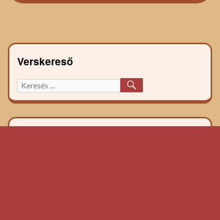
recept:
Verskereső
KERESÉS
Keresett
főzelék
recept: