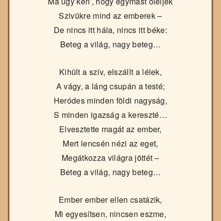
Ma ugy kén’, hogy egymást öleljék
Szivükre mind az emberek –
De nincs itt hála, nincs itt béke:
Beteg a világ, nagy beteg…
Kihült a szív, elszállt a lélek,
A vágy, a láng csupán a testé;
Heródes minden földi nagyság,
S minden igazság a kereszté…
Elvesztette magát az ember,
Mert lencsén nézi az eget,
Megátkozza világra jöttét –
Beteg a világ, nagy beteg…
Ember ember ellen csatázik,
Mi egyesítsen, nincsen eszme,