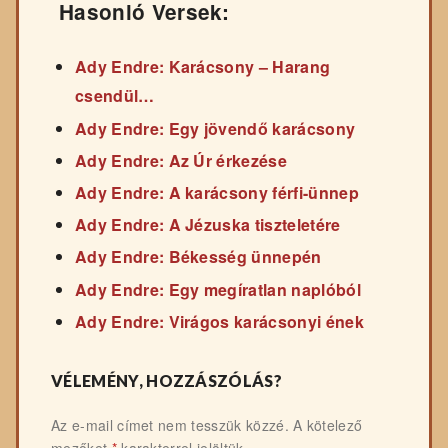
Hasonló Versek:
Ady Endre: Karácsony – Harang
csendül…
Ady Endre: Egy jövendő karácsony
Ady Endre: Az Úr érkezése
Ady Endre: A karácsony férfi-ünnep
Ady Endre: A Jézuska tiszteletére
Ady Endre: Békesség ünnepén
Ady Endre: Egy megíratlan naplóból
Ady Endre: Virágos karácsonyi ének
VÉLEMÉNY, HOZZÁSZÓLÁS?
Az e-mail címet nem tesszük közzé.
A kötelező
mezőket
*
karakterrel jelöltük