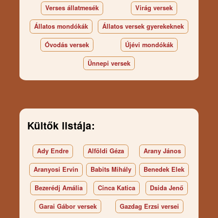
Verses állatmesék
Virág versek
Állatos mondókák
Állatos versek gyerekeknek
Óvodás versek
Újévi mondókák
Ünnepi versek
Kültők listája:
Ady Endre
Alföldi Géza
Arany János
Aranyosi Ervin
Babits Mihály
Benedek Elek
Bezerédj Amália
Cinca Katica
Dsida Jenő
Garai Gábor versek
Gazdag Erzsi versei