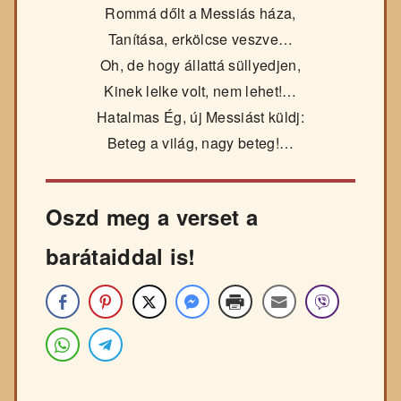
Rommá dőlt a Messiás háza,
Tanítása, erkölcse veszve…
Oh, de hogy állattá süllyedjen,
Kinek lelke volt, nem lehet!…
Hatalmas Ég, új Messiást küldj:
Beteg a világ, nagy beteg!…
Oszd meg a verset a
barátaiddal is!