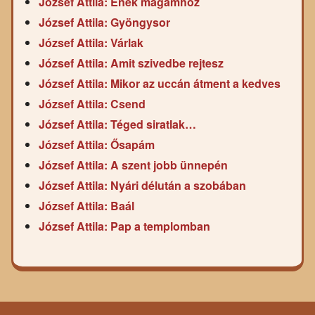
József Attila: Ének magamhoz
József Attila: Gyöngysor
József Attila: Várlak
József Attila: Amit szivedbe rejtesz
József Attila: Mikor az uccán átment a kedves
József Attila: Csend
József Attila: Téged siratlak…
József Attila: Ősapám
József Attila: A szent jobb ünnepén
József Attila: Nyári délután a szobában
József Attila: Baál
József Attila: Pap a templomban