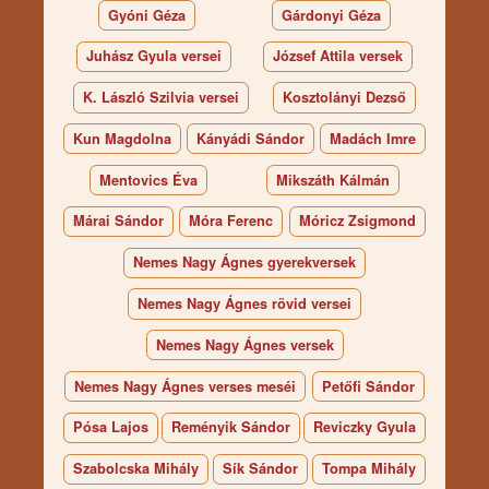
Gyóni Géza
Gárdonyi Géza
Juhász Gyula versei
József Attila versek
K. László Szilvia versei
Kosztolányi Dezső
Kun Magdolna
Kányádi Sándor
Madách Imre
Mentovics Éva
Mikszáth Kálmán
Márai Sándor
Móra Ferenc
Móricz Zsigmond
Nemes Nagy Ágnes gyerekversek
Nemes Nagy Ágnes rövid versei
Nemes Nagy Ágnes versek
Nemes Nagy Ágnes verses meséi
Petőfi Sándor
Pósa Lajos
Reményik Sándor
Reviczky Gyula
Szabolcska Mihály
Sík Sándor
Tompa Mihály