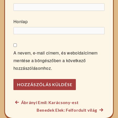
Honlap
A nevem, e-mail címem, és weboldalcímem
mentése a böngészőben a következő
hozzászólásomhoz.
Előző
Ábrányi Emil: Karácsony-est
Bejegyzés
főzelék
Következ
Benedek Elek: Felfordult világ
navigáció
recept:
főzelék