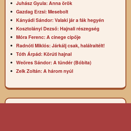
Juhász Gyula: Anna örök
Gazdag Erzsi: Mesebolt
Kányádi Sándor: Valaki jár a fák hegyén
Kosztolányi Dezső: Hajnali részegség
Móra Ferenc: A cinege cipője
Radnóti Miklós: Járkálj csak, halálraitélt!
Tóth Árpád: Körúti hajnal
Weöres Sándor: A tündér (Bóbita)
Zelk Zoltán: A három nyúl