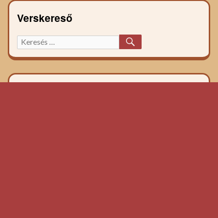
Verskereső
KERESÉS
Keresett
főzelék
recept: