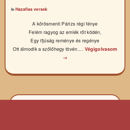
Hazafias versek
A kőrösmenti Párizs régi fénye
Felém ragyog az emlék rőt ködén,
Egy ifjúság reménye és regénye
Ott álmodik a szőlőhegy tövén.…
Végigolvasom
→