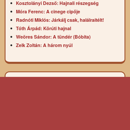
Kosztolányi Dezső: Hajnali részegség
Móra Ferenc: A cinege cipője
Radnóti Miklós: Járkálj csak, halálraitélt!
Tóth Árpád: Körúti hajnal
Weöres Sándor: A tündér (Bóbita)
Zelk Zoltán: A három nyúl