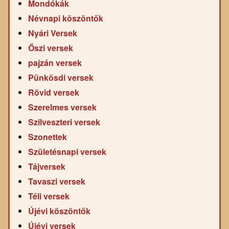
Mondókák
Névnapi köszöntők
Nyári Versek
Őszi versek
pajzán versek
Pünkösdi versek
Rövid versek
Szerelmes versek
Szilveszteri versek
Szonettek
Születésnapi versek
Tájversek
Tavaszi versek
Téli versek
Újévi köszöntők
Újévi versek