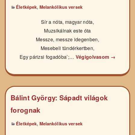
,
Életképek
Melankólikus versek
Sír a nóta, magyar nóta,
Muzsikálnak este óta
Messze, messze idegenben,
Mesebeli tündérkertben,
Egy párizsi fogadóba’;…
Végigolvasom →
Bálint György: Sápadt világok
forognak
,
Életképek
Melankólikus versek