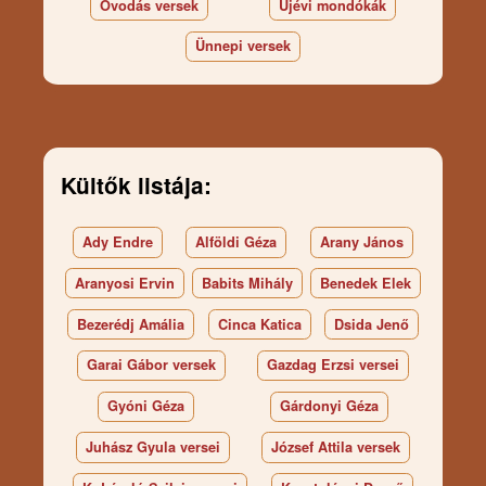
Óvodás versek
Újévi mondókák
Ünnepi versek
Kültők listája:
Ady Endre
Alföldi Géza
Arany János
Aranyosi Ervin
Babits Mihály
Benedek Elek
Bezerédj Amália
Cinca Katica
Dsida Jenő
Garai Gábor versek
Gazdag Erzsi versei
Gyóni Géza
Gárdonyi Géza
Juhász Gyula versei
József Attila versek