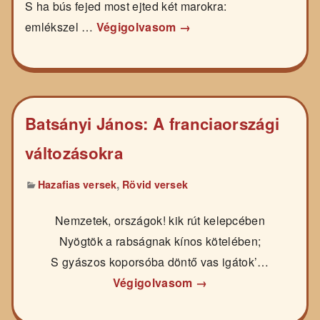
S ha bús fejed most ejted két marokra:
emlékszel …
Végigolvasom →
Batsányi János: A franciaországi
változásokra
,
Hazafias versek
Rövid versek
Nemzetek, országok! kik rút kelepcében
Nyögtök a rabságnak kínos kötelében;
S gyászos koporsóba döntő vas igátok’…
Végigolvasom →