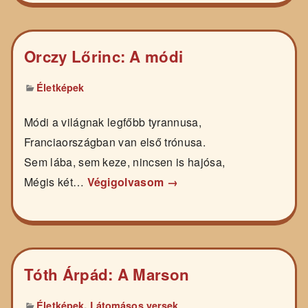
Orczy Lőrinc: A módi
Életképek
Módi a világnak legfőbb tyrannusa,
Franciaországban van első trónusa.
Sem lába, sem keze, nincsen is hajósa,
Mégis két…
Végigolvasom →
Tóth Árpád: A Marson
,
Életképek
Látomásos versek