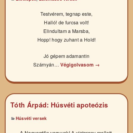
Testvérem, tegnap este,
Halló! de furcsa volt!
Elindultam a Marsba,
Hopp! hogy zuhant a Hold!
Jó gépem adamantin
Szárnyán…
Végigolvasom →
Tóth Árpád: Húsvéti apoteózis
Húsvéti versek
A Nagyerdőn vagyunk! A viztorony mellett.