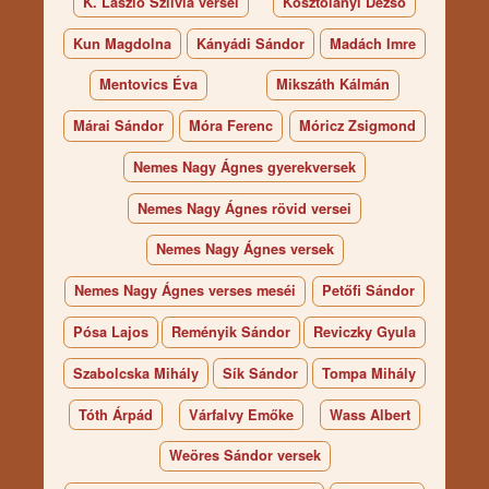
K. László Szilvia versei
Kosztolányi Dezső
Kun Magdolna
Kányádi Sándor
Madách Imre
Mentovics Éva
Mikszáth Kálmán
Márai Sándor
Móra Ferenc
Móricz Zsigmond
Nemes Nagy Ágnes gyerekversek
Nemes Nagy Ágnes rövid versei
Nemes Nagy Ágnes versek
Nemes Nagy Ágnes verses meséi
Petőfi Sándor
Pósa Lajos
Reményik Sándor
Reviczky Gyula
Szabolcska Mihály
Sík Sándor
Tompa Mihály
Tóth Árpád
Várfalvy Emőke
Wass Albert
Weöres Sándor versek