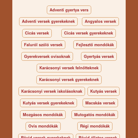
Adventi gyertya vers
Adventi versek gyerekeknek
Angyalos versek
Cicás versek
Cicás versek gyerekeknek
Faluról szóló versek
Fejlesztő mondókák
Gyerekversek ovisoknak
Gyertyás versek
Karácsonyi versek felnőtteknek
Karácsonyi versek gyerekeknek
Karácsonyi versek iskolásoknak
Kutyás versek
Kutyás versek gyerekeknek
Macskás versek
Mozgásos mondókák
Mutogatós mondókák
Ovis mondókák
Régi mondókák
Rövid versek gyerekeknek
Rövid állatos versek